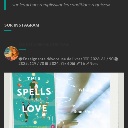
sur les achats remplissant les conditions requises»
SUR INSTAGRAM
METSTONMARQUEPAGE
🐝
Enseignante dévoreuse de livres🙇🏼‍♀️
2026: 61 / 90 📚
2025: 119 / 70 📘
2024: 75/ 60📖
📏T6
📌Nord