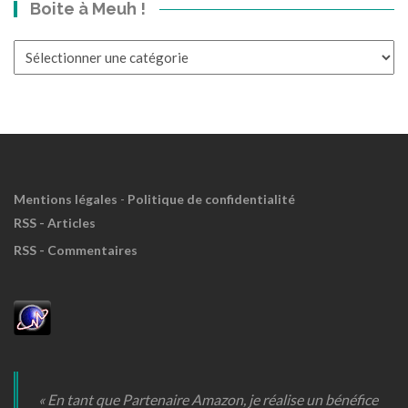
Boite à Meuh !
le
Passé?
Boite
à
Meuh
!
Mentions légales
-
Politique de confidentialité
RSS - Articles
RSS - Commentaires
« En tant que Partenaire Amazon, je réalise un bénéfice