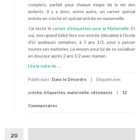
complets, parfait pour chaque étape de la vie des
enfants. Il y a donc, entre autre, un carnet spécial
entrée en crèche et spécial entrée en maternelle.
J’ai testé le
carnet d’étiquettes pour la Maternelle
. Et
oui, mon grand bébé fera son entrée (décalée) à l’école
d’ici quelques semaines, à 2 ans 1/2, pour y passer
toutes ses matinées. Le moyen pour lui de se socialiser
en douceur après 2 ans 1/2 avec maman.
à
Lire la suite de
…
p
r
Publié dans :
Dans le Désordre
Étiqueté avec
o
crèche
,
étiquettes
,
maternelle
,
vêtements
12
p
o
Commentaires
s
É
t
i
20
q