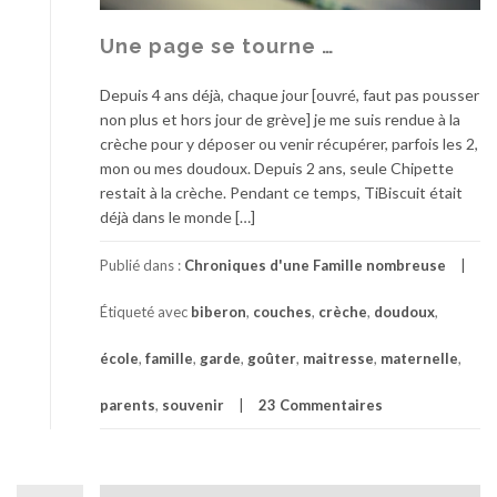
]
[
Une page se tourne …
J
e
Depuis 4 ans déjà, chaque jour [ouvré, faut pas pousser
u
non plus et hors jour de grève] je me suis rendue à la
]
crèche pour y déposer ou venir récupérer, parfois les 2,
mon ou mes doudoux. Depuis 2 ans, seule Chipette
restait à la crèche. Pendant ce temps, TiBiscuit était
déjà dans le monde […]
Publié dans :
Chroniques d'une Famille nombreuse
Étiqueté avec
biberon
,
couches
,
crèche
,
doudoux
,
école
,
famille
,
garde
,
goûter
,
maitresse
,
maternelle
,
parents
,
souvenir
23 Commentaires