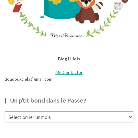
Blog Lillois
Me Contacter
doudouxcie[at]gmail.com
Un p’tit bond dans le Passé?
Un
p’tit
bond
dans