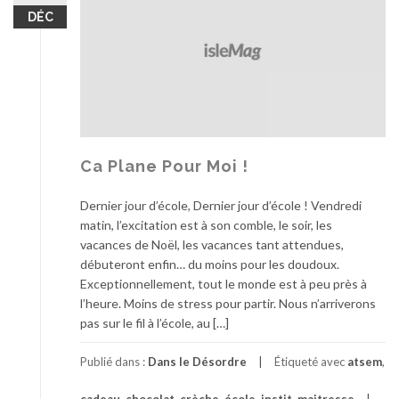
u
DÉC
e
t
e
r
l
e
s
v
Ca Plane Pour Moi !
ê
t
Dernier jour d’école, Dernier jour d’école ! Vendredi
e
matin, l’excitation est à son comble, le soir, les
m
vacances de Noël, les vacances tant attendues,
e
débuteront enfin… du moins pour les doudoux.
n
Exceptionnellement, tout le monde est à peu près à
t
l’heure. Moins de stress pour partir. Nous n’arriverons
s
pas sur le fil à l’école, au […]
d
e
Publié dans :
Dans le Désordre
Étiqueté avec
atsem
,
B
é
cadeau
,
chocolat
,
crèche
,
école
,
instit
,
maitresse