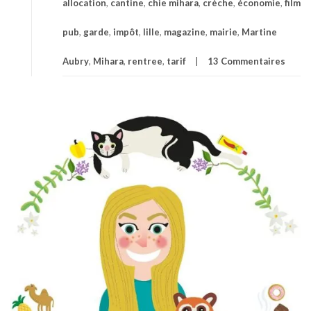
allocation
,
cantine
,
chie mihara
,
crèche
,
économie
,
film
pub
,
garde
,
impôt
,
lille
,
magazine
,
mairie
,
Martine
Aubry
,
Mihara
,
rentree
,
tarif
13 Commentaires