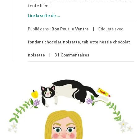
tente bien !
à
Lire la suite de
…
p
r
Publié dans :
Bon Pour le Ventre
Étiqueté avec
o
fondant chocolat-noisette
,
tablette nestle chocolat
p
o
noisette
31 Commentaires
s
M
o
e
l
l
e
u
x
o
u
F
o