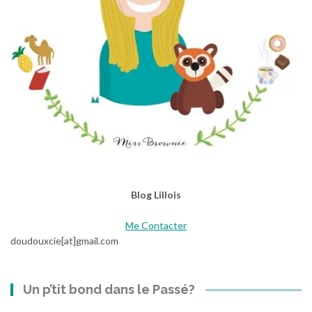
n
d
a
n
t
?
Blog Lillois
Me Contacter
doudouxcie[at]gmail.com
Un p’tit bond dans le Passé?