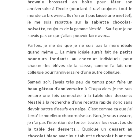
brownie brossard
en boîte pour fêter son
anniversaire à l’école (pourtant il ravi toujours tout le
monde ce brownie… Ils n’en ont pas laissé une miette!),
je me suis rabattue sur la
tablette chocolat-
noisette
, toujours de la gamme Nestlé… Sauf que je ne
savais pas ce que j’allais pouvoir faire avec…
Parfois, je me dis que je ne suis pas la mère idéale
quand même … La mère idéale aurait fait de
petits
nounours fondants au chocolat
individuels pour
chacun des élèves de la classe, comme l’a fait une
collègue pour l’anniversaire d’une autre collègue.
Samedi soir, j’avais très peu de temps pour faire un
beau gâteau d’anniversaire
à Chupa alors je me suis
encore une fois connectée à la
table des desserts
Nestlé
à la recherche d’une recette rapide donc sans
devoir battre d’oeufs en neige. C’est comme ça que j’ai
tenté le moelleux choco-noisette. Bon, je vous rassure,
je n’ai pas l’intention de tenter toutes les
recettes de
la table des desserts
… Quoique un
dessert au
chocolat blanc avec leur tablette chocolat blanc
me