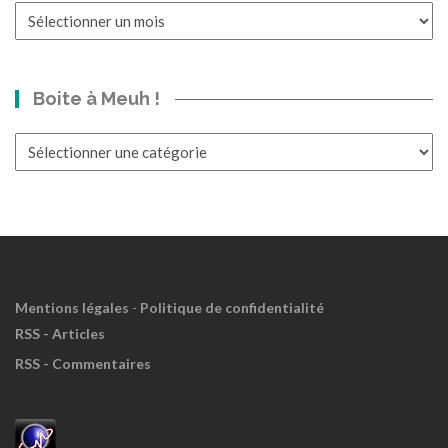
Un
p’tit
bond
dans
Boite à Meuh !
le
Passé?
Boite
à
Meuh
!
Mentions légales
-
Politique de confidentialité
RSS - Articles
RSS - Commentaires