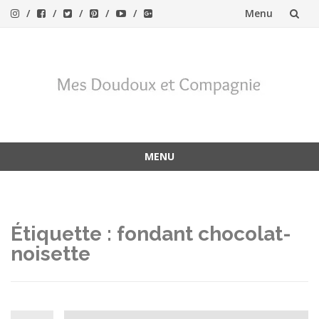
Menu
Aller
au
contenu
MENU
Aller
au
contenu
Étiquette :
fondant chocolat-
noisette