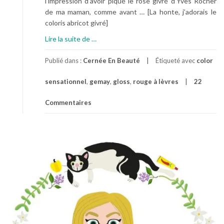
l’impression d’avoir piqué le rose givré d’Yves Rocher
de ma maman, comme avant … [La honte, j’adorais le
coloris abricot givré]
à
Lire la suite de
…
p
r
Publié dans :
Cernée En Beauté
Étiqueté avec
color
o
sensationnel
,
gemay
,
gloss
,
rouge à lèvres
22
p
o
Commentaires
s
P
o
u
r
E
t
r
e
a
u