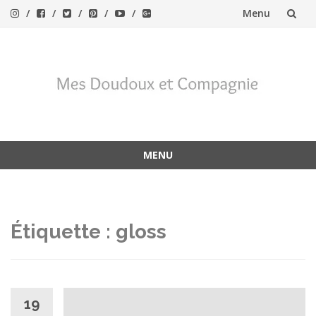
Menu
Aller
au
contenu
MENU
Aller
au
contenu
Étiquette :
gloss
19