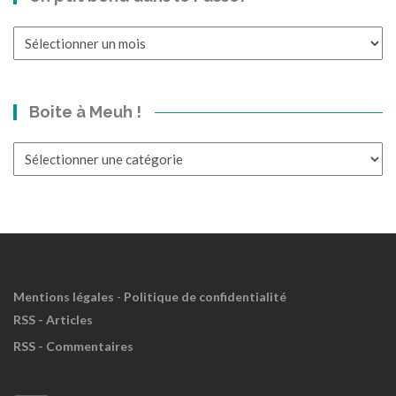
!
Un
p’tit
bond
dans
Boite à Meuh !
le
Passé?
Boite
à
Meuh
!
Mentions légales
-
Politique de confidentialité
RSS - Articles
RSS - Commentaires