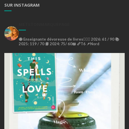
SUR INSTAGRAM
METSTONMARQUEPAGE
🐝
Enseignante dévoreuse de livres🙇🏼‍♀️
2026: 61 / 90 📚
2025: 119 / 70 📘
2024: 75/ 60📖
📏T6
📌Nord