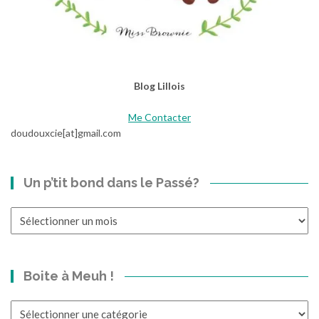
Blog Lillois
Me Contacter
doudouxcie[at]gmail.com
Un p’tit bond dans le Passé?
Un
p’tit
bond
dans
Boite à Meuh !
le
Passé?
Boite