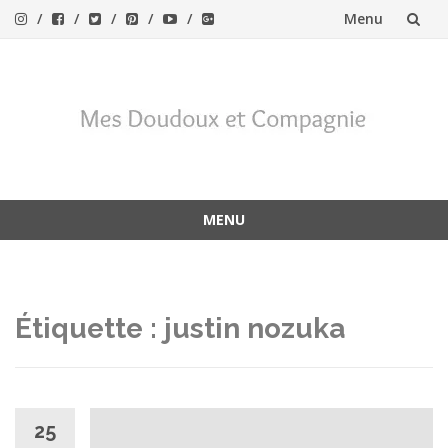
Menu
Aller
au
contenu
MENU
Aller
au
contenu
Étiquette :
justin nozuka
25