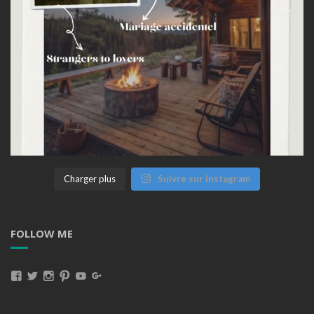
Charger plus
Suivre sur Instagram
FOLLOW ME
Voir
Voir
Voir
Voir
Voir
Voir
Le
Le
Le
Le
Le
Le