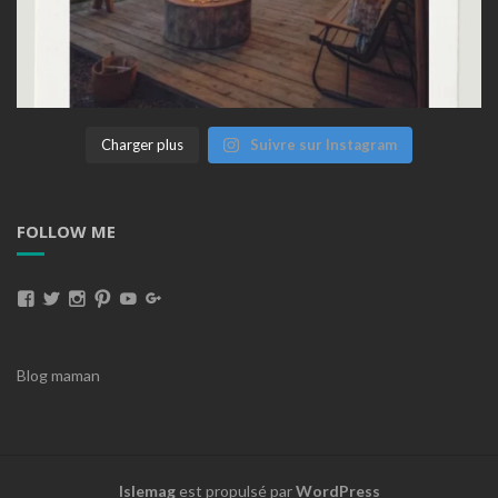
Charger plus
Suivre sur Instagram
FOLLOW ME
Voir
Voir
Voir
Voir
Voir
Voir
Le
Le
Le
Le
Le
Le
Blog maman
Profil
Profil
Profil
Profil
Profil
Profil
De
De
De
De
De
De
MissBrownieLeBlog
Missbrownieblog
Missbrownieblog
Missbrownieblog
MissBrownieDoudoux
AnaMissBrownie
Islemag
est propulsé par
WordPress
Sur
Sur
Sur
Sur
Sur
Sur