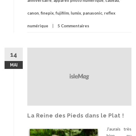
anniversaire
,
appareil photo numérique
,
cadeau
,
canon
,
finepix
,
fujifilm
,
lumix
,
panasonic
,
reflex
numérique
5 Commentaires
14
MAI
La Reine des Pieds dans le Plat !
J’aurais très
bien pu