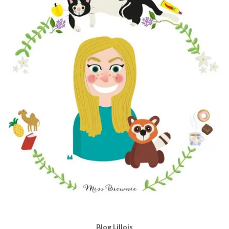
e
d
e
s
P
i
e
d
s
d
a
n
s
l
e
P
l
a
t
!
Blog Lillois