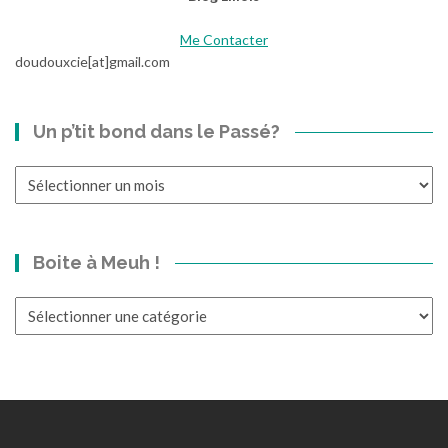
Me Contacter
doudouxcie[at]gmail.com
Un p’tit bond dans le Passé?
Un
p’tit
bond
dans
Boite à Meuh !
le
Passé?
Boite
à
Meuh
!