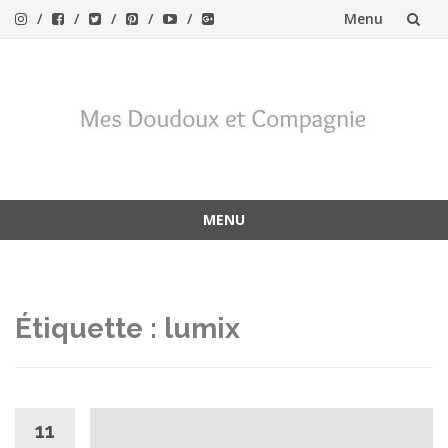
Menu
Aller
au
contenu
MENU
Aller
au
contenu
Étiquette :
lumix
11