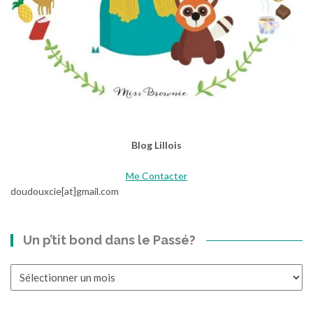
Blog Lillois
Me Contacter
doudouxcie[at]gmail.com
Un p’tit bond dans le Passé?
Un
p’tit
bond