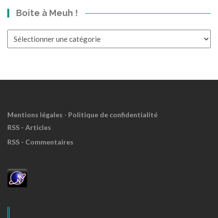
dans
Boite à Meuh !
le
Passé?
Boite
à
Meuh
!
Mentions légales
-
Politique de confidentialité
RSS - Articles
RSS - Commentaires