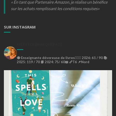
« En tant que Partenaire Amazon, je réalise un bénéfice
sur les achats remplissant les conditions requises»
SUR INSTAGRAM
METSTONMARQUEPAGE
🐝
Enseignante dévoreuse de livres🙇🏼‍♀️
2026: 61 / 90 📚
2025: 119 / 70 📘
2024: 75/ 60📖
📏T6
📌Nord