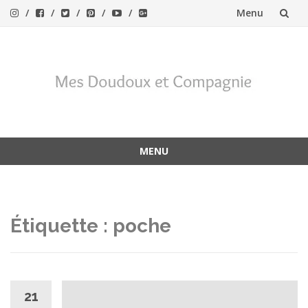
Menu
Aller
au
contenu
MENU
Aller
au
contenu
Étiquette :
poche
21