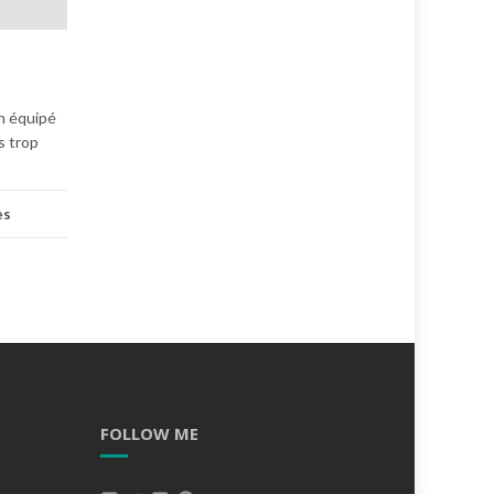
en équipé
s trop
es
FOLLOW ME