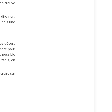
 on trouve
u dire non.
e sois une
des décors
ambre pour
s possible
 tapis, en
 croire sur