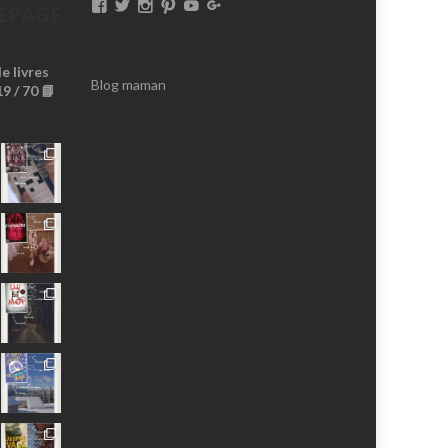
Voir
Voir
Voir
Voir
Voir
Voir
EPAGE
Le
Le
Le
Le
Le
Le
 livres
Profil
Profil
Profil
Profil
Profil
Profil
Blog maman
9 / 70 📘
De
De
De
De
De
De
MissBrownieLeBlog
Missbrownieblog
Missbrownieblog
Missbrownieblog
MissBrownieDoudoux
AnaMissBrownie
Sur
Sur
Sur
Sur
Sur
Sur
Facebook
Twitter
Instagram
Pinterest
YouTube
Google+