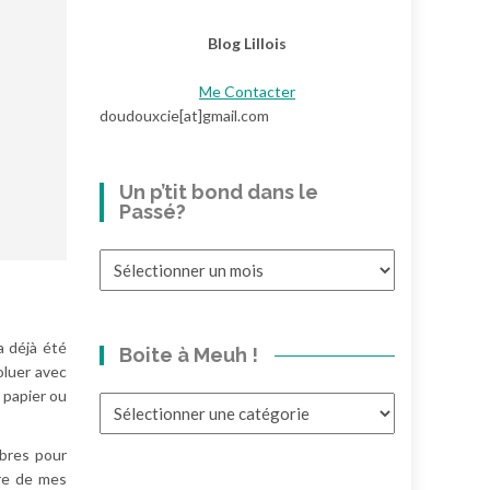
Blog Lillois
Me Contacter
doudouxcie[at]gmail.com
Un p’tit bond dans le
Passé?
Un
p’tit
bond
dans
a déjà été
Boite à Meuh !
le
oluer avec
Passé?
 papier ou
Boite
à
Meuh
mbres pour
!
bre de mes