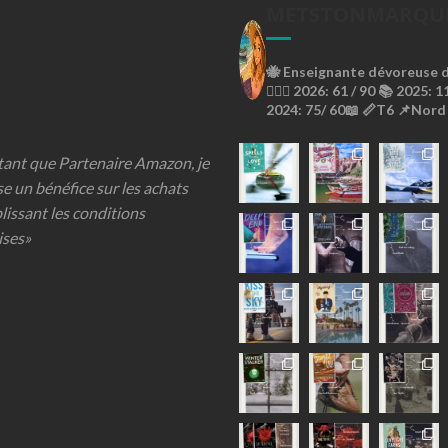
METSTONMARQU
🐝
Enseignante dévoreuse de
🙇🏼‍♀️
2026: 61 / 90 📚
2025: 11
2024: 75/ 60📖
📏T6
📌Nord
 tant que Partenaire Amazon, je
se un bénéfice sur les achats
lissant les conditions
ises»