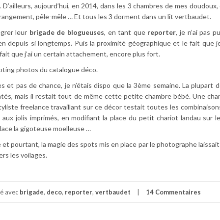
. D’ailleurs, aujourd’hui, en 2014, dans les 3 chambres de mes doudoux,
 rangement, pêle-mêle … Et tous les 3 dorment dans un lit vertbaudet.
égrer leur
brigade de blogueuses
, en tant que
reporter
, je n’ai pas p
n depuis si longtemps. Puis la proximité géographique et le fait que j
it que j’ai un certain attachement, encore plus fort.
ooting photos du catalogue déco.
s et pas de chance, je n’étais dispo que la 3ème semaine. La plupart 
tés, mais il restait tout de même cette petite chambre bébé. Une ch
styliste freelance travaillant sur ce décor testait toutes les combinaison
aux jolis imprimés, en modifiant la place du petit chariot landau sur le
lace la gigoteuse moelleuse …
 et pourtant, la magie des spots mis en place par le photographe laissait
ers les voilages.
té avec
brigade
,
deco
,
reporter
,
vertbaudet
14 Commentaires