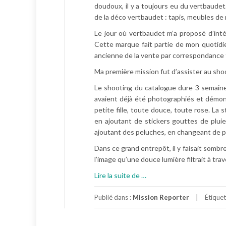
doudoux, il y a toujours eu du vertbaudet
de la déco vertbaudet : tapis, meubles de
Le jour où vertbaudet m’a proposé d’int
Cette marque fait partie de mon quotidie
ancienne de la vente par correspondance fa
Ma première mission fut d’assister au sh
Le shooting du catalogue dure 3 semaine
avaient déjà été photographiés et démon
petite fille, toute douce, toute rose. La 
en ajoutant de stickers gouttes de pluie 
ajoutant des peluches, en changeant de p
Dans ce grand entrepôt, il y faisait sombre
l’image qu’une douce lumière filtrait à trav
à
Lire la suite de
…
p
r
Publié dans :
Mission Reporter
Étique
o
p