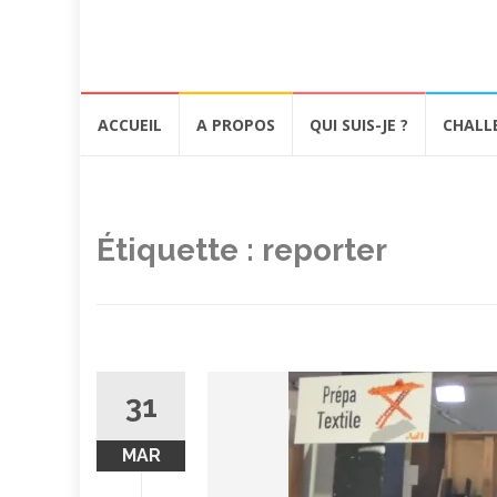
Aller
ACCUEIL
A PROPOS
QUI SUIS-JE ?
CHALL
au
contenu
Étiquette :
reporter
31
MAR