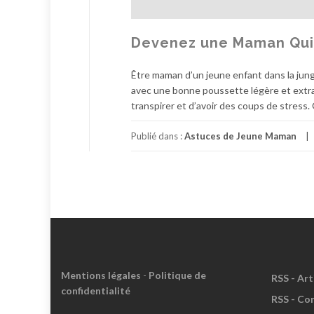
g
e
s
Devenez une Maman Quin
d
u
Être maman d’un jeune enfant dans la jung
C
avec une bonne poussette légère et extra
a
transpirer et d’avoir des coups de stress.
t
a
Publié dans :
Astuces de Jeune Maman
l
o
g
u
e
D
é
c
o
Mentions légales
-
Politique de
v
RSS - Art
confidentialité
e
RSS - Co
r