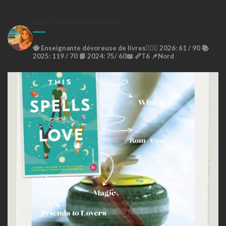
METSTONMARQUEPAGE
🐝
Enseignante dévoreuse de livres🙇🏼‍♀️
2026: 61 / 90 📚
2025: 119 / 70 📘
2024: 75/ 60📖
📏T6
📌Nord