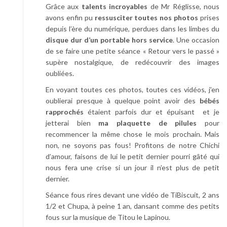
Grâce aux
talents incroyables
de Mr Réglisse, nous
avons enfin pu
ressusciter toutes nos photos
prises
depuis l’ère du numérique, perdues dans les limbes du
disque dur d’un portable hors service
. Une occasion
de se faire une petite séance « Retour vers le passé »
supère nostalgique, de redécouvrir des images
oubliées.
En voyant toutes ces photos, toutes ces vidéos, j’en
oublierai presque à quelque point avoir des
bébés
rapprochés
étaient parfois dur et épuisant et je
jetterai bien
ma plaquette de pilules
pour
recommencer la même chose le mois prochain. Mais
non, ne soyons pas fous! Profitons de notre Chichi
d’amour, faisons de lui le petit dernier pourri gâté qui
nous fera une crise si un jour il n’est plus de petit
dernier.
Séance fous rires devant une vidéo de TiBiscuit, 2 ans
1/2 et Chupa, à peine 1 an, dansant comme des petits
fous sur la musique de Titou le Lapinou.