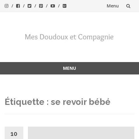
Menu
Aller
au
contenu
MENU
Aller
au
contenu
Étiquette :
se revoir bébé
10