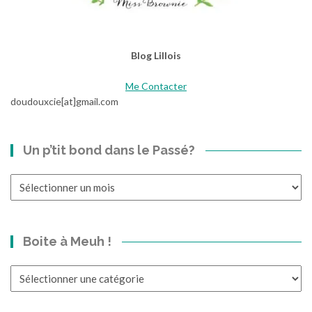
Blog Lillois
Me Contacter
doudouxcie[at]gmail.com
Un p’tit bond dans le Passé?
Un
p’tit
bond
dans
Boite à Meuh !
le
Passé?
Boite
à
Meuh