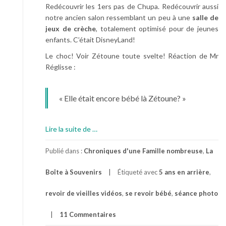
Redécouvrir les 1ers pas de Chupa. Redécouvrir aussi
notre ancien salon ressemblant un peu à une
salle de
jeux de crèche
, totalement optimisé pour de jeunes
enfants. C’était DisneyLand!
Le choc! Voir Zétoune toute svelte! Réaction de Mr
Réglisse :
« Elle était encore bébé là Zétoune? »
à
Lire la suite de
…
p
r
Publié dans :
Chroniques d'une Famille nombreuse
,
La
o
Boîte à Souvenirs
Étiqueté avec
5 ans en arrière
,
p
o
revoir de vieilles vidéos
,
se revoir bébé
,
séance photo
s
R
11 Commentaires
e