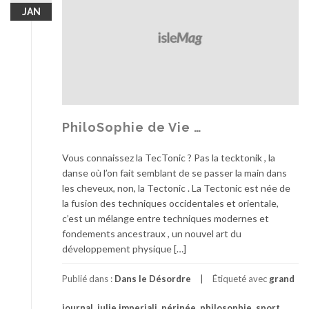
JAN
PhiloSophie de Vie …
Vous connaissez la TecTonic ? Pas la tecktonik , la
danse où l’on fait semblant de se passer la main dans
les cheveux, non, la Tectonic . La Tectonic est née de
la fusion des techniques occidentales et orientale,
c’est un mélange entre techniques modernes et
fondements ancestraux , un nouvel art du
développement physique […]
Publié dans :
Dans le Désordre
Étiqueté avec
grand
journal
,
julie imperiali
,
périnée
,
philosophie
,
sport
,