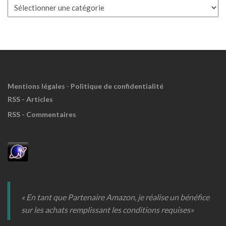
Boite
à
Meuh
!
Mentions légales
-
Politique de confidentialité
RSS - Articles
RSS - Commentaires
« En tant que Partenaire Amazon, je réalise un bénéfice
sur les achats remplissant les conditions requises»