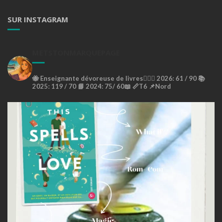
SUR INSTAGRAM
METSTONMARQUEPAGE
🐝
Enseignante dévoreuse de livres🙇🏼‍♀️
2026: 61 / 90 📚
2025: 119 / 70 📘
2024: 75/ 60📖
📏T6
📌Nord