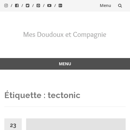
Menu
Aller
au
contenu
MENU
Aller
au
contenu
Étiquette :
tectonic
23