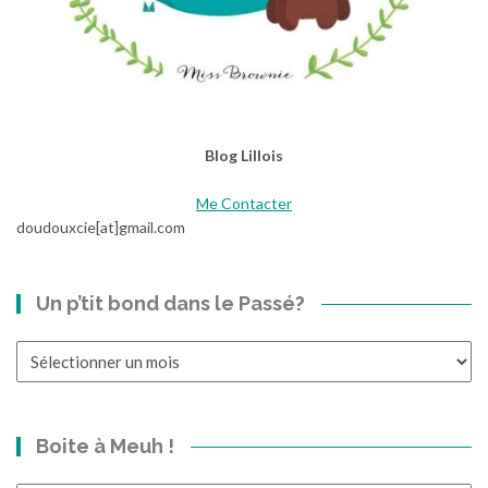
Blog Lillois
Me Contacter
doudouxcie[at]gmail.com
Un p’tit bond dans le Passé?
Un
p’tit
bond
dans
Boite à Meuh !
le
Passé?