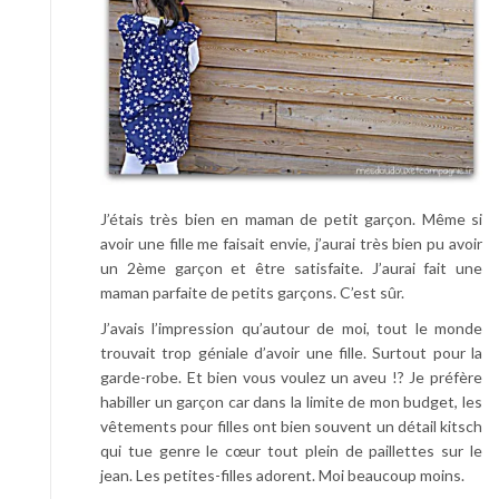
t
n
i
s
s
E
v
e
r
J’étais très bien en maman de petit garçon. Même si
d
avoir une fille me faisait envie, j’aurai très bien pu avoir
e
un 2ème garçon et être satisfaite. J’aurai fait une
e
maman parfaite de petits garçons. C’est sûr.
n
J’avais l’impression qu’autour de moi, tout le monde
…
trouvait trop géniale d’avoir une fille. Surtout pour la
garde-robe. Et bien vous voulez un aveu !? Je préfère
habiller un garçon car dans la limite de mon budget, les
vêtements pour filles ont bien souvent un détail kitsch
qui tue genre le cœur tout plein de paillettes sur le
jean. Les petites-filles adorent. Moi beaucoup moins.