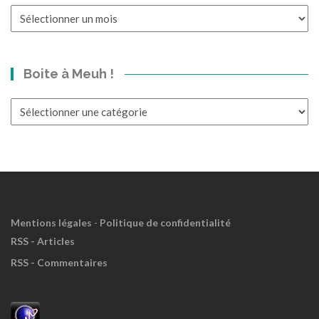
Un
p’tit
bond
dans
Boite à Meuh !
le
Passé?
Boite
à
Meuh
!
Mentions légales
-
Politique de confidentialité
RSS - Articles
RSS - Commentaires