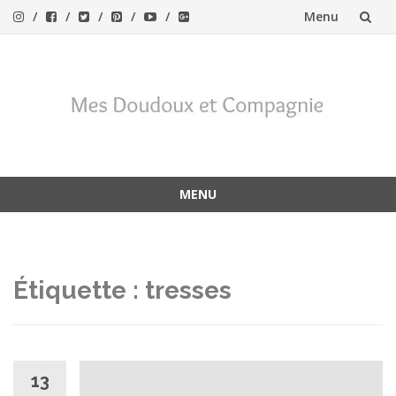
Menu
Aller
au
contenu
MENU
Aller
au
contenu
Étiquette :
tresses
13