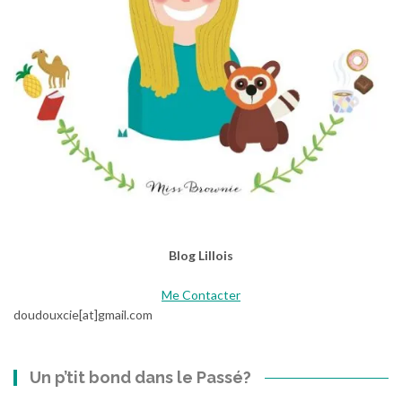
t
i
t
e
S
a
u
v
a
g
e
o
Blog Lillois
n
n
Me Contacter
e
doudouxcie[at]gmail.com
…
Un p’tit bond dans le Passé?