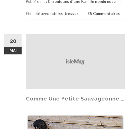
r
Publié dans :
Chroniques d'une Famille nombreuse
o
Étiqueté avec
katniss
,
tresses
35 Commentaires
p
o
s
U
n
20
e
MAI
T
r
e
s
s
e
c
o
Comme Une Petite Sauvageonne …
m
m
e
K
a