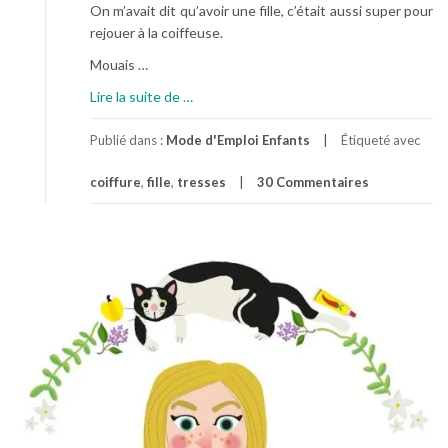
On m’avait dit qu’avoir une fille, c’était aussi super pour
rejouer à la coiffeuse.
Mouais …
à
Lire la suite de
…
p
r
Publié dans :
Mode d'Emploi Enfants
Étiqueté avec
o
coiffure
,
fille
,
tresses
30 Commentaires
p
o
s
C
o
m
m
e
U
n
e
P
e