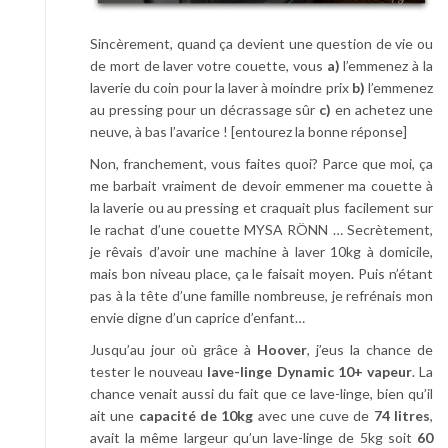
Sincèrement, quand ça devient une question de vie ou
de mort de laver votre couette, vous
a)
l’emmenez à la
laverie du coin pour la laver à moindre prix
b)
l’emmenez
au pressing pour un décrassage sûr
c)
en achetez une
neuve, à bas l’avarice ! [entourez la bonne réponse]
Non, franchement, vous faites quoi? Parce que moi, ça
me barbait vraiment de devoir emmener ma couette à
la laverie ou au pressing et craquait plus facilement sur
le rachat d’une couette MYSA RÖNN … Secrètement,
je rêvais d’avoir une machine à laver 10kg à domicile,
mais bon niveau place, ça le faisait moyen. Puis n’étant
pas à la tête d’une famille nombreuse, je refrénais mon
envie digne d’un caprice d’enfant…
Jusqu’au jour où grâce à
Hoover
, j’eus la chance de
tester le nouveau
lave-linge Dynamic 10+ vapeur
. La
chance venait aussi du fait que ce lave-linge, bien qu’il
ait une
capacité de 10kg
avec une cuve de
74 litres
,
avait la même largeur qu’un lave-linge de 5kg soit
60