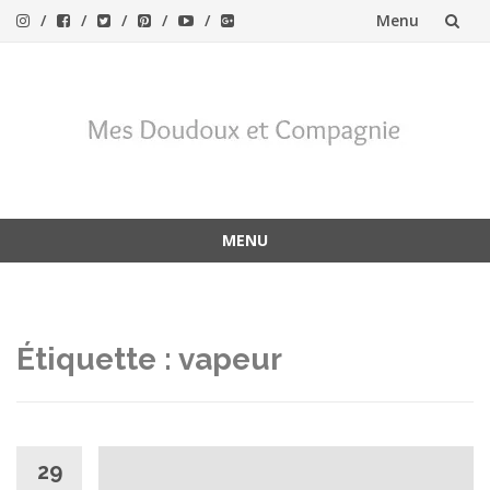
Menu
Aller
au
contenu
MENU
Aller
au
contenu
Étiquette :
vapeur
29