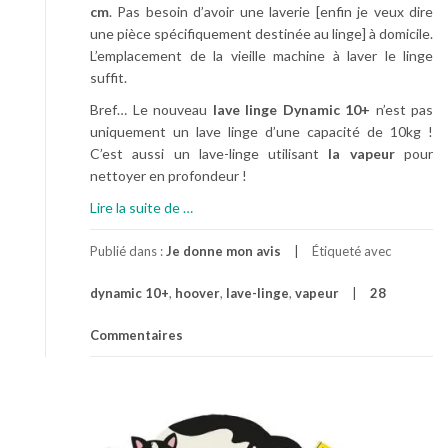
cm
. Pas besoin d’avoir une laverie [enfin je veux dire
une pièce spécifiquement destinée au linge] à domicile.
L’emplacement de la vieille machine à laver le linge
suffit.
Bref… Le nouveau
lave linge Dynamic 10+
n’est pas
uniquement un lave linge d’une capacité de 10kg !
C’est aussi un lave-linge utilisant
la vapeur
pour
nettoyer en profondeur !
à
Lire la suite de
…
p
r
Publié dans :
Je donne mon avis
Étiqueté avec
o
dynamic 10+
,
hoover
,
lave-linge
,
vapeur
28
p
o
Commentaires
s
A
T
o
u