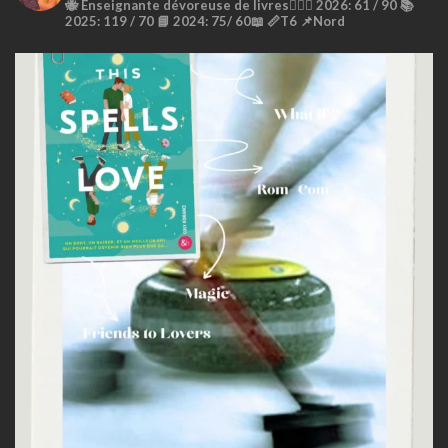
🐝
Enseignante dévoreuse de livres🙇🏼‍♀️
2026: 61 / 90 📚
2025: 119 / 70 📘
2024: 75/ 60📖
📏T6
📌Nord