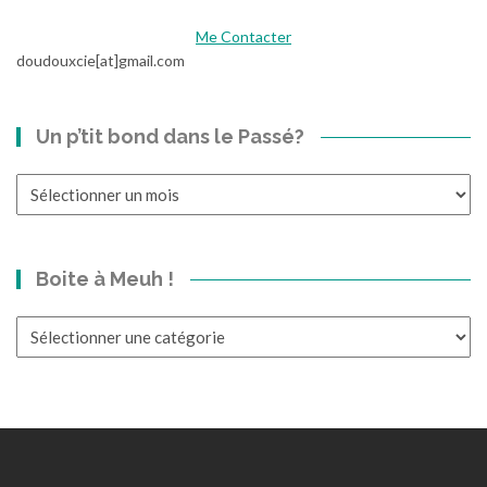
t
Me Contacter
ç
doudouxcie[at]gmail.com
a
r
i
Un p’tit bond dans le Passé?
m
e
!
Un
]
p’tit
bond
dans
Boite à Meuh !
le
Passé?
Boite
à
Meuh
!