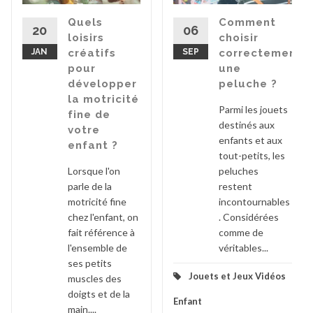
Quels
Comment
20
06
loisirs
choisir
JAN
créatifs
SEP
correctement
pour
une
développer
peluche ?
la motricité
Parmi les jouets
fine de
destinés aux
votre
enfants et aux
enfant ?
tout-petits, les
Lorsque l'on
peluches
parle de la
restent
motricité fine
incontournables
chez l'enfant, on
. Considérées
fait référence à
comme de
l'ensemble de
véritables...
ses petits
Jouets et Jeux Vidéos
muscles des
doigts et de la
Enfant
main....