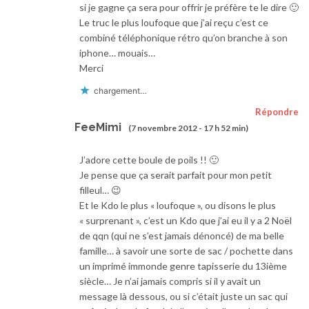
si je gagne ça sera pour offrir je préfère te le dire 🙂
Le truc le plus loufoque que j’ai reçu c’est ce
combiné téléphonique rétro qu’on branche à son
iphone… mouais…
Merci
chargement…
Répondre
FeeMimi
(7 novembre 2012 - 17 h 52 min)
J’adore cette boule de poils !! 🙂
Je pense que ça serait parfait pour mon petit
filleul… 😉
Et le Kdo le plus « loufoque », ou disons le plus
« surprenant », c’est un Kdo que j’ai eu il y a 2 Noël
de qqn (qui ne s’est jamais dénoncé) de ma belle
famille… à savoir une sorte de sac / pochette dans
un imprimé immonde genre tapisserie du 13ième
siècle… Je n’ai jamais compris si il y avait un
message là dessous, ou si c’était juste un sac qui