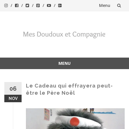
Menu
Aller
au
contenu
MENU
Aller
au
contenu
Le Cadeau qui effrayera peut-
06
être le Père Noël
NOV