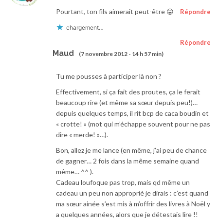
Pourtant, ton fils aimerait peut-être 😛
Répondre
chargement…
Répondre
Maud
(7 novembre 2012 - 14 h 57 min)
Tu me pousses à participer là non ?
Effectivement, si ça fait des proutes, ça le ferait
beaucoup rire (et même sa sœur depuis peu!)…
depuis quelques temps, il rit bcp de caca boudin et
« crotte! » (mot qui m’échappe souvent pour ne pas
dire « merde! »…).
Bon, allez je me lance (en même, j’ai peu de chance
de gagner… 2 fois dans la même semaine quand
même… ^^ ).
Cadeau loufoque pas trop, mais qd même un
cadeau un peu non approprié je dirais : c’est quand
ma sœur ainée s’est mis à m’offrir des livres à Noël y
a quelques années, alors que je détestais lire !!