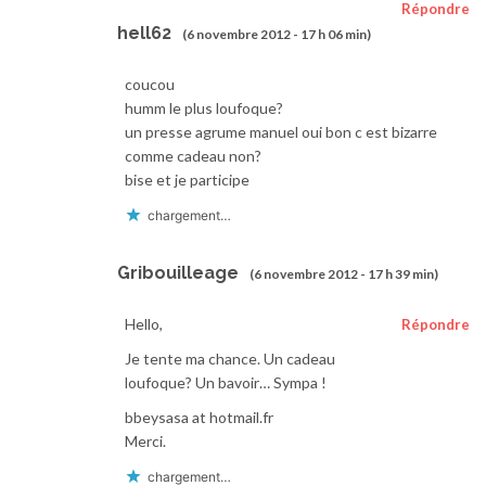
Répondre
hell62
(6 novembre 2012 - 17 h 06 min)
coucou
humm le plus loufoque?
un presse agrume manuel oui bon c est bizarre
comme cadeau non?
bise et je participe
chargement…
Gribouilleage
(6 novembre 2012 - 17 h 39 min)
Hello,
Répondre
Je tente ma chance. Un cadeau
loufoque? Un bavoir… Sympa !
bbeysasa at hotmail.fr
Merci.
chargement…