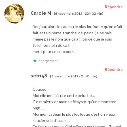
Répondre
Carole M
(6 novembre 2012 - 22 h 32 min)
Bonjour, alors le cadeau le plus loufoque qu’on m’ait
fait est un porte-tranche-de-pains (je ne sais
même pas le nom que ça a !) parce que je suis
tellement loin de ça !
merci pour ce concours
chargement…
Répondre
seb158
(7 novembre 2012 - 2 h 41 min)
Coucou
Moi elle me fait rire cette peluche…
C’est mieux et moins effrayant qu’une monster
high….
Moi mon cadeau le plus loufoque c’est un vieux
saucier seb d’occas….
En fait c’est moi qui l’ai offert à ma femme… T’aurai