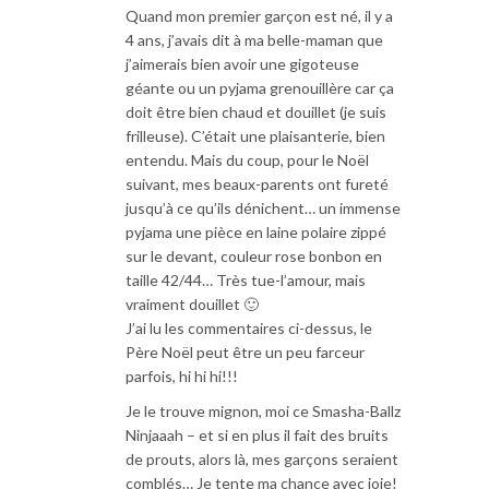
Quand mon premier garçon est né, il y a
4 ans, j’avais dit à ma belle-maman que
j’aimerais bien avoir une gigoteuse
géante ou un pyjama grenouillère car ça
doit être bien chaud et douillet (je suis
frilleuse). C’était une plaisanterie, bien
entendu. Mais du coup, pour le Noël
suivant, mes beaux-parents ont fureté
jusqu’à ce qu’ils dénichent… un immense
pyjama une pièce en laine polaire zippé
sur le devant, couleur rose bonbon en
taille 42/44… Très tue-l’amour, mais
vraiment douillet 🙂
J’ai lu les commentaires ci-dessus, le
Père Noël peut être un peu farceur
parfois, hi hi hi!!!
Je le trouve mignon, moi ce Smasha-Ballz
Ninjaaah – et si en plus il fait des bruits
de prouts, alors là, mes garçons seraient
comblés… Je tente ma chance avec joie!