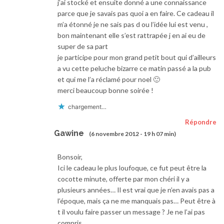
j’ai stocké et ensuite donné a une connaissance
parce que je savais pas quoi a en faire. Ce cadeau il
m’a étonné je ne sais pas d ou l’idée lui est venu ,
bon maintenant elle s’est rattrapée j en ai eu de
super de sa part
je participe pour mon grand petit bout qui d’ailleurs
a vu cette peluche bizarre ce matin passé a la pub
et qui me l’a réclamé pour noel 🙂
merci beaucoup bonne soirée !
chargement…
Répondre
Gawine
(6 novembre 2012 - 19 h 07 min)
Bonsoir,
Ici le cadeau le plus loufoque, ce fut peut être la
cocotte minute, offerte par mon chéri il y a
plusieurs années… Il est vrai que je n’en avais pas a
l’époque, mais ça ne me manquais pas… Peut être à
t il voulu faire passer un message ? Je ne l’ai pas
compris…