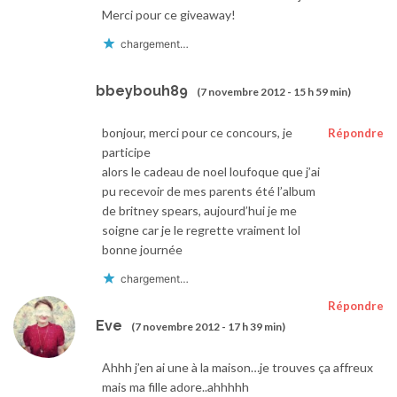
Merci pour ce giveaway!
chargement…
bbeybouh89
(7 novembre 2012 - 15 h 59 min)
bonjour, merci pour ce concours, je
Répondre
participe
alors le cadeau de noel loufoque que j’ai
pu recevoir de mes parents été l’album
de britney spears, aujourd’hui je me
soigne car je le regrette vraiment lol
bonne journée
chargement…
Répondre
Eve
(7 novembre 2012 - 17 h 39 min)
Ahhh j’en ai une à la maison…je trouves ça affreux
mais ma fille adore..ahhhhh