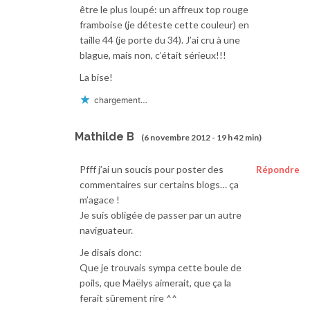
être le plus loupé: un affreux top rouge
framboise (je déteste cette couleur) en
taille 44 (je porte du 34). J’ai cru à une
blague, mais non, c’était sérieux!!!
La bise!
chargement…
Mathilde B
(6 novembre 2012 - 19 h 42 min)
Pfff j’ai un soucis pour poster des
Répondre
commentaires sur certains blogs… ça
m’agace !
Je suis obligée de passer par un autre
naviguateur.
Je disais donc:
Que je trouvais sympa cette boule de
poils, que Maëlys aimerait, que ça la
ferait sûrement rire ^^