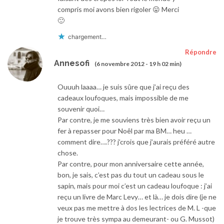
compris moi avons bien rigoler 😛 Merci
🙂
chargement…
Répondre
Annesofi
(6 novembre 2012 - 19 h 02 min)
Ouuuh laaaa… je suis sûre que j’ai reçu des
cadeaux loufoques, mais impossible de me
souvenir quoi…
Par contre, je me souviens très bien avoir reçu un
fer à repasser pour Noêl par ma BM… heu …
comment dire….??? j’crois que j’aurais préféré autre
chose.
Par contre, pour mon anniversaire cette année,
bon, je sais, c’est pas du tout un cadeau sous le
sapin, mais pour moi c’est un cadeau loufoque : j’ai
reçu un livre de Marc Levy… et là… je dois dire (je ne
veux pas me mettre à dos les lectrices de M. L -que
je trouve très sympa au demeurant- ou G. Mussot)