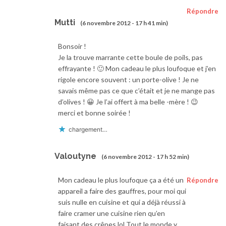
Répondre
Mutti
(6 novembre 2012 - 17 h 41 min)
Bonsoir !
Je la trouve marrante cette boule de poils, pas
effrayante ! 🙂 Mon cadeau le plus loufoque et j’en
rigole encore souvent : un porte-olive ! Je ne
savais même pas ce que c’était et je ne mange pas
d’olives ! 😀 Je l’ai offert à ma belle -mère ! 😉
merci et bonne soirée !
chargement…
Valoutyne
(6 novembre 2012 - 17 h 52 min)
Mon cadeau le plus loufoque ça a été un
Répondre
appareil a faire des gauffres, pour moi qui
suis nulle en cuisine et qui a déjà réussi à
faire cramer une cuisine rien qu’en
faisant des crêpes lol Tout le monde y