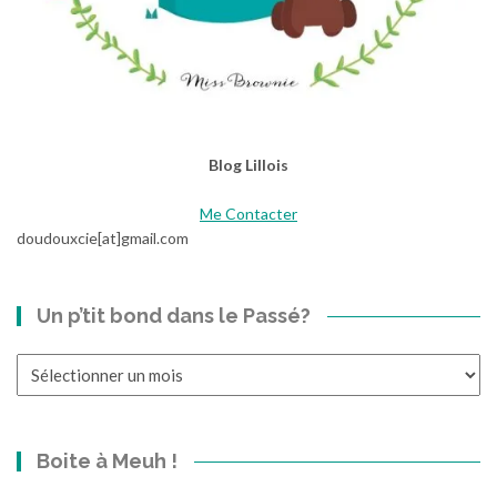
Blog Lillois
Me Contacter
doudouxcie[at]gmail.com
Un p’tit bond dans le Passé?
Un
p’tit
bond
dans
Boite à Meuh !
le
Passé?