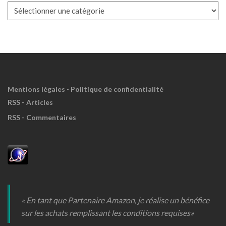
Boite
à
Meuh
!
Mentions légales
-
Politique de confidentialité
RSS - Articles
RSS - Commentaires
« En tant que Partenaire Amazon, je réalise un bénéfice
sur les achats remplissant les conditions requises»