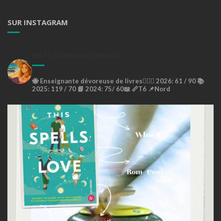
SUR INSTAGRAM
METSTONMARQUEPAGE
🐝
Enseignante dévoreuse de livres🙇🏼‍♀️
2026: 61 / 90 📚
2025: 119 / 70 📘
2024: 75/ 60📖
📏T6
📌Nord