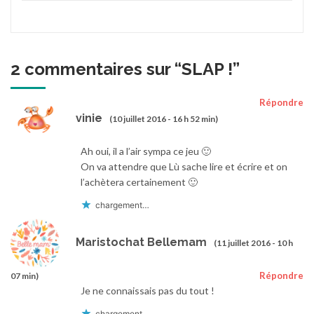
2 commentaires sur “
SLAP !
”
Répondre
vinie
(10 juillet 2016 - 16 h 52 min)
Ah oui, il a l’air sympa ce jeu 🙂
On va attendre que Lù sache lire et écrire et on
l’achètera certainement 🙂
chargement…
Maristochat Bellemam
(11 juillet 2016 - 10 h
Répondre
07 min)
Je ne connaissais pas du tout !
chargement…