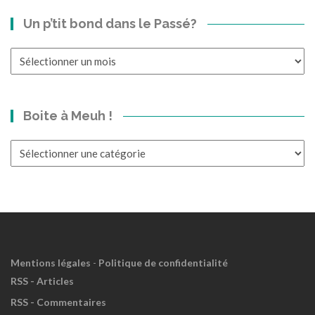
Un p’tit bond dans le Passé?
Un
p’tit
bond
dans
Boite à Meuh !
le
Passé?
Boite
à
Meuh
!
Mentions légales
-
Politique de confidentialité
RSS - Articles
RSS - Commentaires