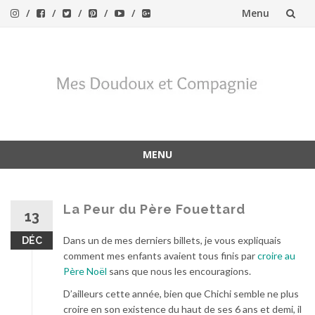
Menu
Aller
au
contenu
MENU
Aller
au
contenu
La Peur du Père Fouettard
13
Dans un de mes derniers billets, je vous expliquais
DÉC
comment mes enfants avaient tous finis par
croire au
Père Noël
sans que nous les encouragions.
D’ailleurs cette année, bien que Chichi semble ne plus
croire en son existence du haut de ses 6 ans et demi, il