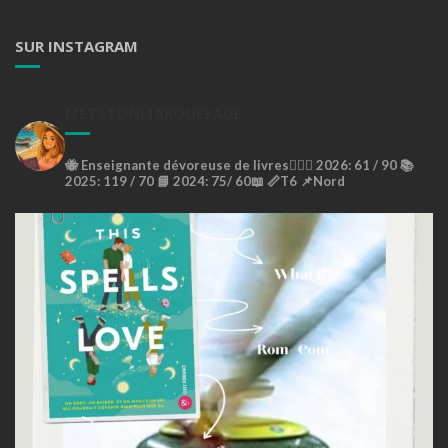
SUR INSTAGRAM
METSTONMARQUEPAGE
🐝
Enseignante dévoreuse de livres🙇🏼‍♀️
2026: 61 / 90 📚
2025: 119 / 70 📘
2024: 75/ 60📖
📏T6
📌Nord