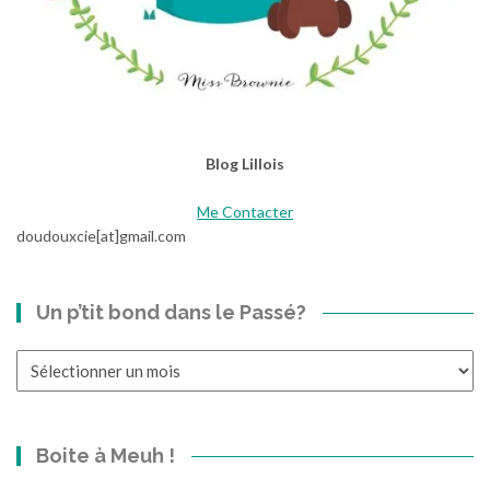
Blog Lillois
Me Contacter
doudouxcie[at]gmail.com
Un p’tit bond dans le Passé?
Un
p’tit
bond
dans
Boite à Meuh !
le
Passé?