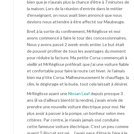
bien que je n’aurais plus la chance d’être à 7 minutes de
la maison. Lors de la réunion d’entrée dans le métier
d’enseignant, on nous avait bien annoncé que nous
devions nous attendre à être affecté sur Maubeuge.
Bref, à la sortie du confinement, MrRéglisse et moi
avons commencé à faire le tour des concessionnaires.
Nous y avons passé 2 week-ends entier. Le but était
de pouvoir profiter de tous les avantages du moment
pour réduire la facture. Ma petite Corsa commençait à
vieillir et MrRéglisse préférait que j’ai une voiture fiable
et confortable pour faire la route cet hiver. Je l’aimais
bien ma p’tite Corsa. Malheureusement le chauffage, la
clim, le dégivrage et la buée, tout cela laissait à désirer.
MrRéglisse ayant une
Nissan Leaf
depuis presque 3
ans (il va d’ailleurs bientôt la rendre), j’avais envie de
prendre une nouvelle voiture électrique pour moi. Ne
plus avoir à passer à la pompe, un bonheur selon mes
critères. Par contre, je n’avais jamais osé conduire
cette fameuse voiture électrique. C’est un peu comme
quand T-Biscuit est né … j’avais peur d’être la 1ère à le