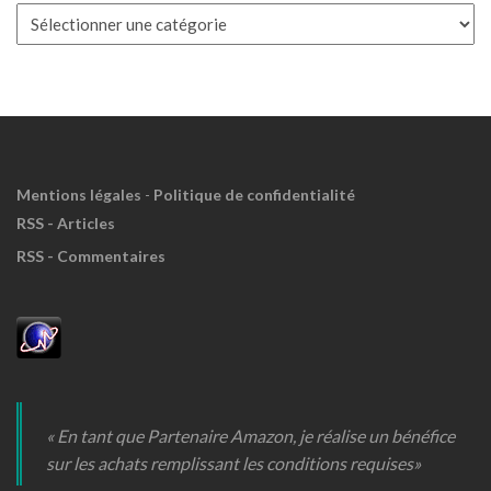
Boite
à
Meuh
!
Mentions légales
-
Politique de confidentialité
RSS - Articles
RSS - Commentaires
« En tant que Partenaire Amazon, je réalise un bénéfice
sur les achats remplissant les conditions requises»