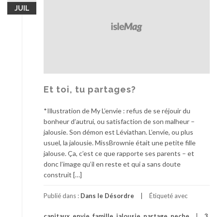
JUIL
Et toi, tu partages?
*Illustration de My L’envie : refus de se réjouir du
bonheur d’autrui, ou satisfaction de son malheur –
jalousie. Son démon est Léviathan. L’envie, ou plus
usuel, la jalousie. MissBrownie était une petite fille
jalouse. Ça, c’est ce que rapporte ses parents – et
donc l’image qu’il en reste et qui a sans doute
construit […]
Publié dans :
Dans le Désordre
Étiqueté avec
capitaux
,
envie
,
famille
,
jalousie
,
partage
,
peche
3