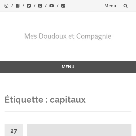
Menu
Aller
au
contenu
MENU
Aller
au
contenu
Étiquette :
capitaux
27