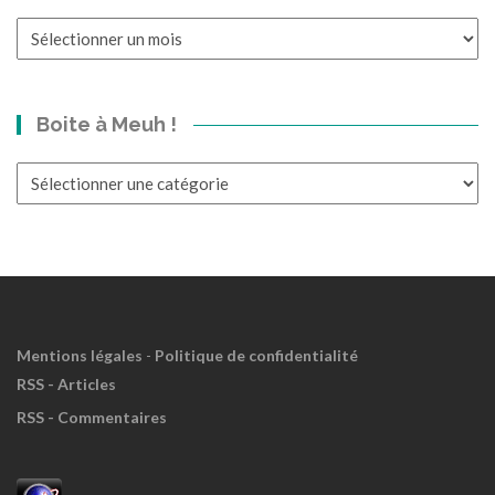
Un
p’tit
bond
dans
Boite à Meuh !
le
Passé?
Boite
à
Meuh
!
Mentions légales
-
Politique de confidentialité
RSS - Articles
RSS - Commentaires