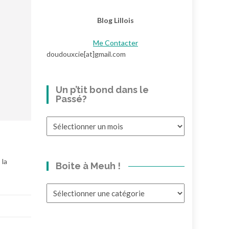
Blog Lillois
Me Contacter
doudouxcie[at]gmail.com
Un p’tit bond dans le
Passé?
Un
p’tit
bond
dans
 la
Boite à Meuh !
le
Passé?
Boite
à
Meuh
!