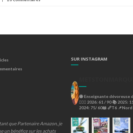
SUR INSTAGRAM
icles
mmentaires
METSTONMARQU
🐝
Enseignante dévoreuse de
🙇🏼‍♀️
2026: 61 / 90 📚
2025: 11
2024: 75/ 60📖
📏T6
📌Nord
 tant que Partenaire Amazon, je
se un bénéfice sur les achats