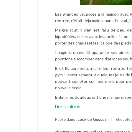
Les grandes vacances à la maison avec 
rentrée, c’était déjà maintenant. En vrai, j
Malgré tout, il s’en est fallu de peu,
kipudépiés, celles avec lesquelles ils on
porter des chaussettes, ça pue des pieds! 
Imaginez quand Chupa pose ses pieds s
pourrions succomber dans d’atroces souf
Bref. Ils auraient pu faire leur rentrée t
gym. Heureusement, à quelques jours de l
pouvant compter sur leur mère pour pen
nouvelle école.
Enfin, mes doudoux ont une maman un pe
à
Lire la suite de
…
p
r
Publié dans :
Look de Gosses
Étiqueté
o
chaussuresonline
,
enfant
,
geox
,
rentree