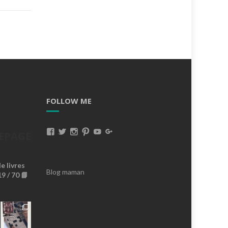
FOLLOW ME
Voir
Voir
Voir
Voir
Voir
Voir
EPAGE
Le
Le
Le
Le
Le
Le
 livres
Profil
Profil
Profil
Profil
Profil
Profil
Blog maman
9 / 70 📘
De
De
De
De
De
De
MissBrownieLeBlog
Missbrownieblog
Missbrownieblog
Missbrownieblog
MissBrownieDoudoux
AnaMissBrownie
Sur
Sur
Sur
Sur
Sur
Sur