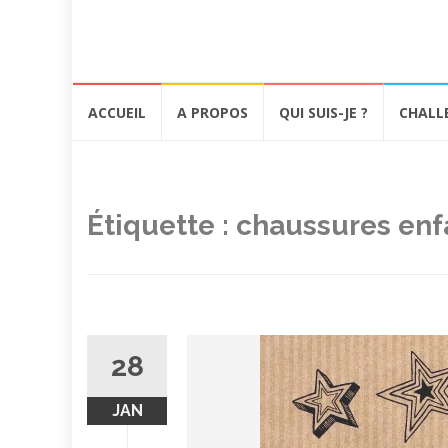
Aller
ACCUEIL
A PROPOS
QUI SUIS-JE ?
CHALL
au
contenu
Étiquette :
chaussures enf
28
JAN