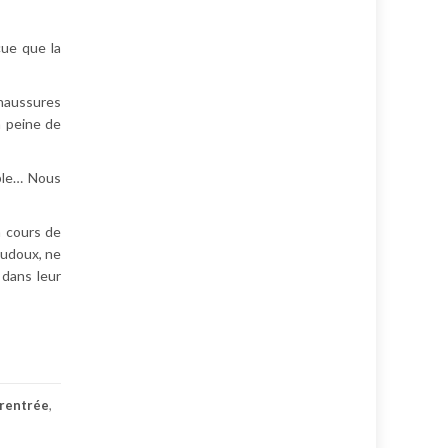
çue que la
chaussures
a peine de
ble… Nous
n cours de
udoux, ne
 dans leur
 rentrée
,