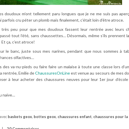
les doudoux m’ont tellement paru longues que je ne me suis pas aper
’ai parfois cru péter un plomb mais finalement, c’était loin d’être atroce.
 de très peu pour que mes doudoux fassent leur rentrée avec leurs 
t passé tout l’été, sans chaussettes… Désormais, même s’ils prennent l
Et ça, c’est atroce!
ur le banc, juste sous mes narines, pendant que nous sommes à ta
frances olfactives…
els des va-nu-pieds ou faire faire un malaise à toute une classe lors d’u
a rentrée, Emilie de
ChaussuresOnLine
est venue au secours de mes do
ser à leur acheter des chaussures neuves pour leur 1er jour d’école
u naïve…
 avec
baskets geox
,
bottes geox
,
chaussures enfant
,
chaussures pour la
20 Commentaires