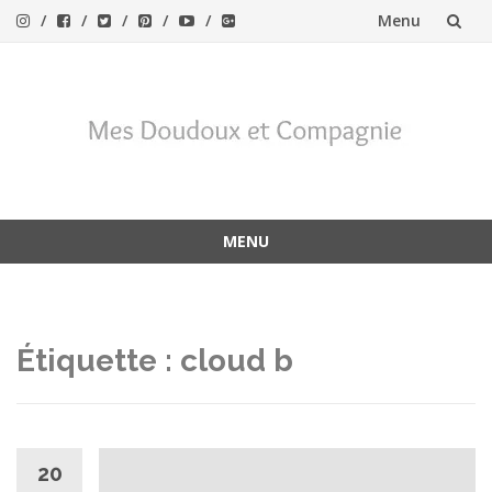
Menu
Aller
au
contenu
MENU
Aller
au
contenu
Étiquette :
cloud b
20