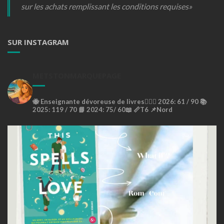
sur les achats remplissant les conditions requises»
SUR INSTAGRAM
METSTONMARQUEPAGE
🐝
Enseignante dévoreuse de livres🙇🏼‍♀️
2026: 61 / 90 📚
2025: 119 / 70 📘
2024: 75/ 60📖
📏T6
📌Nord