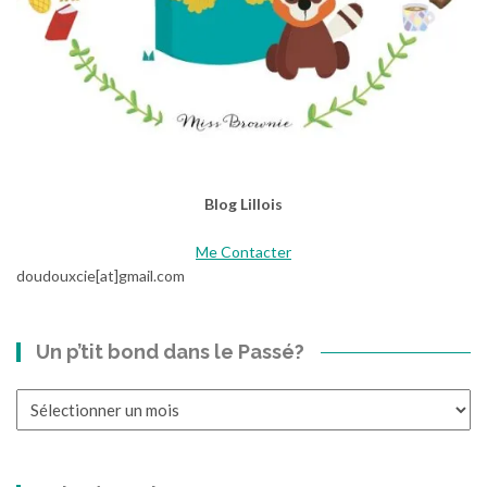
n
i
è
r
e
d
e
s
Blog Lillois
L
o
Me Contacter
u
doudouxcie[at]gmail.com
p
s
Un p’tit bond dans le Passé?
Un
p’tit
bond
dans