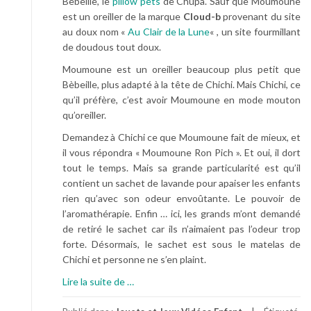
Bèbeille, le
pillow pets
de Chupa. Sauf que Moumoune
est un oreiller de la marque
Cloud-b
provenant du site
au doux nom «
Au Clair de la Lune
« , un site fourmillant
de doudous tout doux.
Moumoune est un oreiller beaucoup plus petit que
Bèbeille, plus adapté à la tête de Chichi. Mais Chichi, ce
qu’il préfère, c’est avoir Moumoune en mode mouton
qu’oreiller.
Demandez à Chichi ce que Moumoune fait de mieux, et
il vous répondra « Moumoune Ron Pich ». Et oui, il dort
tout le temps. Mais sa grande particularité est qu’il
contient un sachet de lavande pour apaiser les enfants
rien qu’avec son odeur envoûtante. Le pouvoir de
l’aromathérapie. Enfin … ici, les grands m’ont demandé
de retiré le sachet car ils n’aimaient pas l’odeur trop
forte. Désormais, le sachet est sous le matelas de
Chichi et personne ne s’en plaint.
à
Lire la suite de
…
p