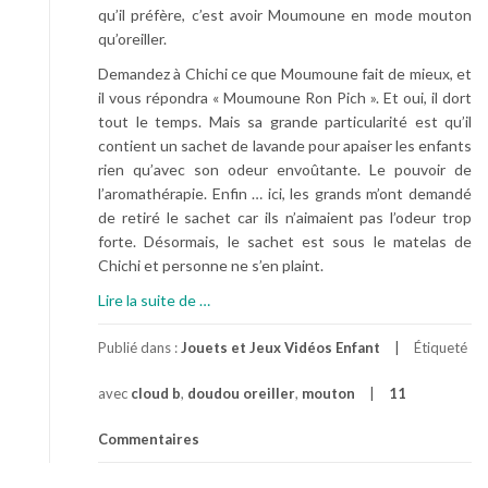
qu’il préfère, c’est avoir Moumoune en mode mouton
qu’oreiller.
Demandez à Chichi ce que Moumoune fait de mieux, et
il vous répondra « Moumoune Ron Pich ». Et oui, il dort
tout le temps. Mais sa grande particularité est qu’il
contient un sachet de lavande pour apaiser les enfants
rien qu’avec son odeur envoûtante. Le pouvoir de
l’aromathérapie. Enfin … ici, les grands m’ont demandé
de retiré le sachet car ils n’aimaient pas l’odeur trop
forte. Désormais, le sachet est sous le matelas de
Chichi et personne ne s’en plaint.
à
Lire la suite de
…
p
r
Publié dans :
Jouets et Jeux Vidéos Enfant
Étiqueté
o
avec
cloud b
,
doudou oreiller
,
mouton
11
p
o
Commentaires
s
U