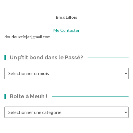
e
s
Blog Lillois
L
o
Me Contacter
u
doudouxcie[at]gmail.com
p
s
Un p’tit bond dans le Passé?
Un
p’tit
bond
dans
Boite à Meuh !
le
Passé?
Boite
à
Meuh
!