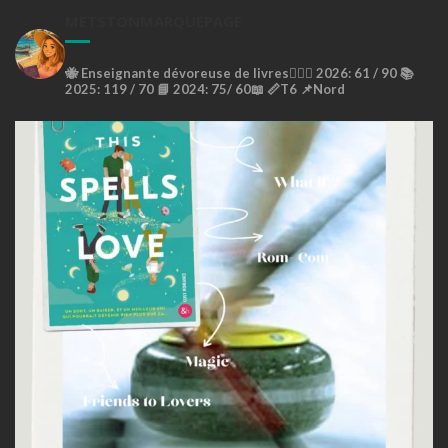
METSTONMARQUEPAGE
🐝
Enseignante dévoreuse de livres🙇🏼‍♀️
2026: 61 / 90 📚
2025: 119 / 70 📘
2024: 75/ 60📖
📏T6
📌Nord