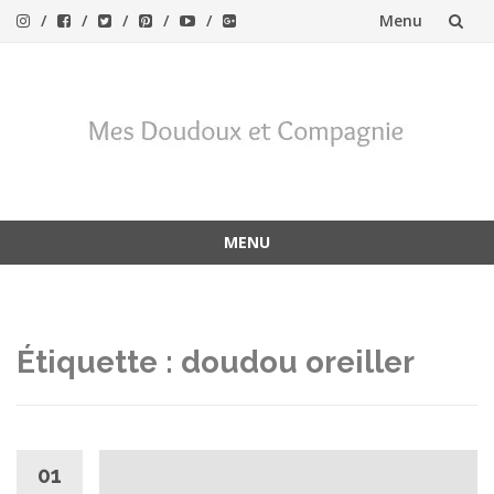
Menu
Aller
au
contenu
MENU
Aller
au
contenu
Étiquette :
doudou oreiller
01