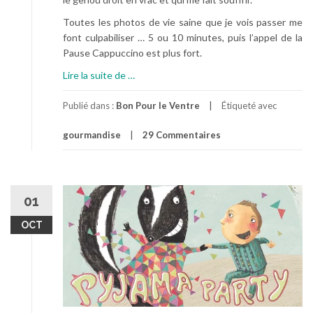
Toutes les photos de vie saine que je vois passer me
font culpabiliser … 5 ou 10 minutes, puis l’appel de la
Pause Cappuccino est plus fort.
à
Lire la suite de
…
p
r
Publié dans :
Bon Pour le Ventre
Étiqueté avec
o
gourmandise
29 Commentaires
p
o
s
A
C
01
o
OCT
n
t
r
e
C
o