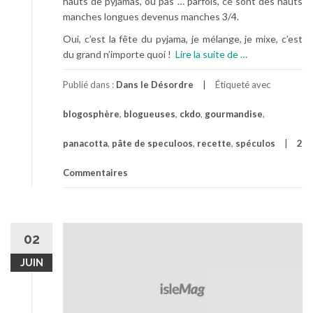
hauts de pyjamas, ou pas … parfois, ce sont des hauts
manches longues devenus manches 3/4.
Oui, c’est la fête du pyjama, je mélange, je mixe, c’est
à
du grand n’importe quoi !
Lire la suite de
…
p
r
Publié dans :
Dans le Désordre
Étiqueté avec
o
blogosphère
,
blogueuses
,
ckdo
,
gourmandise
,
p
o
panacotta
,
pâte de speculoos
,
recette
,
spéculos
2
s
P
Commentaires
y
j
a
m
02
a
P
JUIN
a
r
t