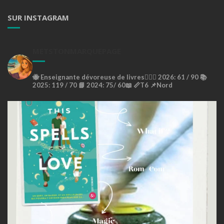
SUR INSTAGRAM
METSTONMARQUEPAGE
🐝
Enseignante dévoreuse de livres🙇🏼‍♀️
2026: 61 / 90 📚
2025: 119 / 70 📘
2024: 75/ 60📖
📏T6
📌Nord