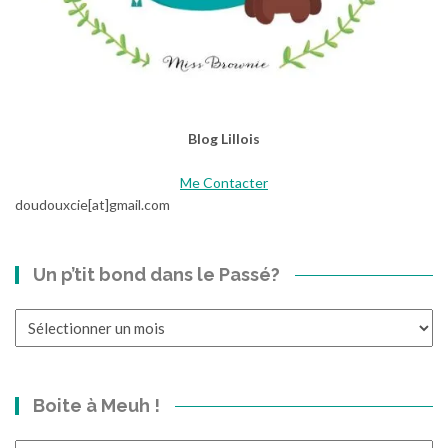
Blog Lillois
Me Contacter
doudouxcie[at]gmail.com
Un p’tit bond dans le Passé?
Un
p’tit
bond
dans
Boite à Meuh !
le
Passé?