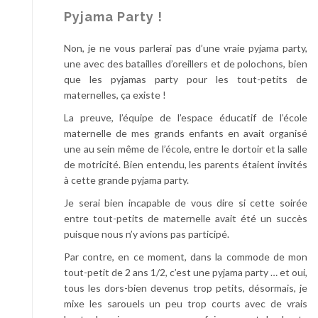
u
Pyjama Party !
r
a
Non, je ne vous parlerai pas d’une vraie pyjama party,
n
une avec des batailles d’oreillers et de polochons, bien
t
que les pyjamas party pour les tout-petits de
maternelles, ça existe !
La preuve, l’équipe de l’espace éducatif de l’école
maternelle de mes grands enfants en avait organisé
une au sein même de l’école, entre le dortoir et la salle
de motricité. Bien entendu, les parents étaient invités
à cette grande pyjama party.
Je serai bien incapable de vous dire si cette soirée
entre tout-petits de maternelle avait été un succès
puisque nous n’y avions pas participé.
Par contre, en ce moment, dans la commode de mon
tout-petit de 2 ans 1/2, c’est une pyjama party … et oui,
tous les dors-bien devenus trop petits, désormais, je
mixe les sarouels un peu trop courts avec de vrais