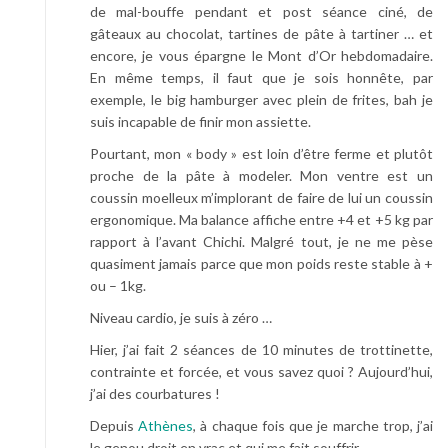
de mal-bouffe pendant et post séance ciné, de
gâteaux au chocolat, tartines de pâte à tartiner … et
encore, je vous épargne le Mont d’Or hebdomadaire.
En même temps, il faut que je sois honnête, par
exemple, le big hamburger avec plein de frites, bah je
suis incapable de finir mon assiette.
Pourtant, mon « body » est loin d’être ferme et plutôt
proche de la pâte à modeler. Mon ventre est un
coussin moelleux m’implorant de faire de lui un coussin
ergonomique. Ma balance affiche entre +4 et +5 kg par
rapport à l’avant Chichi. Malgré tout, je ne me pèse
quasiment jamais parce que mon poids reste stable à +
ou – 1kg.
Niveau cardio, je suis à zéro …
Hier, j’ai fait 2 séances de 10 minutes de trottinette,
contrainte et forcée, et vous savez quoi ? Aujourd’hui,
j’ai des courbatures !
Depuis
Athènes
, à chaque fois que je marche trop, j’ai
le genou droit en vrac et qui me fait souffrir.