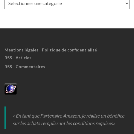
Boite
à
Meuh
!
Mentions légales
-
Politique de confidentialité
RSS - Articles
RSS - Commentaires
« En tant que Partenaire Amazon, je réalise un bénéfice
sur les achats remplissant les conditions requises»