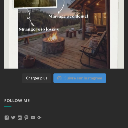
Charger plus
Suivre sur Instagram
FOLLOW ME
Voir
Voir
Voir
Voir
Voir
Voir
Le
Le
Le
Le
Le
Le