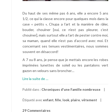
Du haut de ses même pas 6 ans, elle a encore 5 ans
1/2, ce qui la classe encore pour quelques mois dans la
case « petits », Chupa a l’art et la manière de râler,
bouder, chouiner [oui, ce n’est pas pleurer, c’est
chouiner], mais surtout elle a l’art de pester contre moi,
sa maman, quand elle n’est pas d’accord avec moi. Et
concernant ses tenues vestimentaires, nous sommes
souvent en désaccord!
A 7 ou 8 ans, je pense que je mettais encore les robes
imprimées lunettes de soleil ou les pantalons vert
gazon en velours sans broncher…
à
Lire la suite de
…
p
r
Publié dans :
Chroniques d'une Famille nombreuse
o
Étiqueté avec
enfant
,
fille
,
look
,
plaire
,
vêtement
p
o
29 Commentaires
s