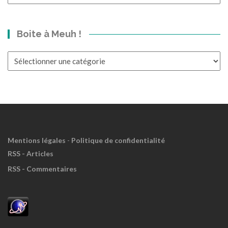
p’tit
bond
dans
Boite à Meuh !
le
Passé?
Boite
à
Meuh
!
Mentions légales
-
Politique de confidentialité
RSS - Articles
RSS - Commentaires