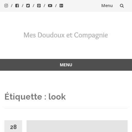
Menu
Aller
au
contenu
MENU
Aller
au
contenu
Étiquette :
look
28