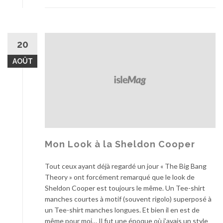
A
a
a
20
a
h
AOÛT
h
l
e
s
f
i
l
l
Mon Look à la Sheldon Cooper
e
s
Tout ceux ayant déjà regardé un jour « The Big Bang
…
Theory » ont forcément remarqué que le look de
Sheldon Cooper est toujours le même. Un Tee-shirt
manches courtes à motif (souvent rigolo) superposé à
un Tee-shirt manches longues. Et bien il en est de
même pour moi… Il fut une époque où j’avais un style