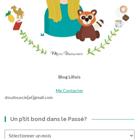
Blog Lillois
Me Contacter
doudouxcie[at]gmail.com
Un p’tit bond dans le Passé?
Un