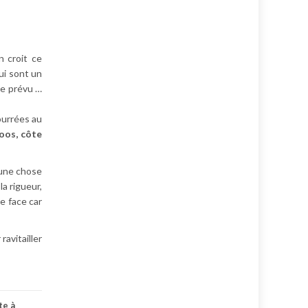
n croit ce
ui sont un
ue prévu …
ourrées au
loos, côte
n une chose
la rigueur,
me face car
!
ravitailler
te à