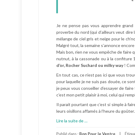
Je ne pense pas vous apprendre grand c
proverbe du nord (qui d’ailleurs veut dir
mélange de ciel gris et neige pour le ch’
Malgré tout, la semaine s’annonce encore 
Mais bon, rien ne vous empêche de faire 
nutnut, à la cassonade ou à la confitur
d’or, Rocher Suchard ou milky way
! Com
En tout cas, ce n’est pas ici que vous trou
pour laquelle je ne suis pas douée, ce sont
je peux vous conseiller d’essayer de faire 
c’est mon petit plaisir à moi, celui qui re
Il parait pourtant que c’est si simple à fa
leurs oisillons affamés à l’heure du goûte
à
Lire la suite de
…
p
r
Publié dans :
Bon Pour le Ventre
Étiqu