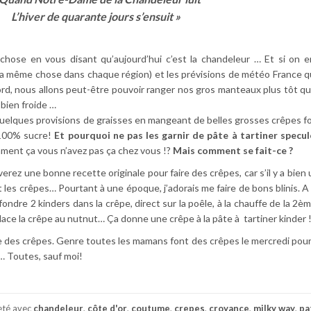
L’hiver de quarante jours s’ensuit »
hose en vous disant qu’aujourd’hui c’est la chandeleur … Et si on e
e la même chose dans chaque région) et les prévisions de météo France q
nord, nous allons peut-être pouvoir ranger nos gros manteaux plus tôt q
bien froide …
quelques provisions de graisses en mangeant de belles grosses crêpes f
e 100% sucre!
Et pourquoi ne pas les garnir de pâte à tartiner specu
ment ça vous n’avez pas ça chez vous !?
Mais comment se fait-ce ?
verez une bonne recette originale pour faire des crêpes, car s’il y a bie
 les crêpes… Pourtant à une époque, j’adorais me faire de bons blinis. A 
fondre 2 kinders dans la crêpe, direct sur la poêle, à la chauffe de la 2è
mplace la crêpe au nutnut… Ça donne une crêpe à la pâte à tartiner kinder 
ire des crêpes. Genre toutes les mamans font des crêpes le mercredi pour 
r… Toutes, sauf moi!
eté avec
chandeleur
,
côte d'or
,
coutume
,
crepes
,
croyance
,
milky way
,
pa