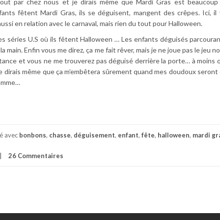
tout par chez nous et je dirais même que Mardi Gras est beaucoup 
nfants fêtent Mardi Gras, ils se déguisent, mangent des crêpes. Ici, i
ussi en relation avec le carnaval, mais rien du tout pour Halloween.
es séries U.S où ils fêtent Halloween … Les enfants déguisés parcouran
a main. Enfin vous me direz, ça me fait rêver, mais je ne joue pas le jeu n
tance et vous ne me trouverez pas déguisé derrière la porte… à moins q
urs je dirais même que ça m’embêtera sûrement quand mes doudoux seront
 homme…
té avec
bonbons
,
chasse
,
déguisement
,
enfant
,
fête
,
halloween
,
mardi gr
26 Commentaires