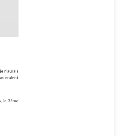
e n’aurais
pourraient
s, le 3ème