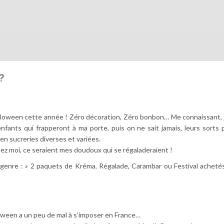
?
lloween cette année ! Zéro décoration, Zéro bonbon… Me connaissant, j
nfants qui frapperont à ma porte, puis on ne sait jamais, leurs sorts 
r en sucreries diverses et variées.
hez moi, ce seraient mes doudoux qui se régaladeraient !
genre : » 2 paquets de Kréma, Régalade, Carambar ou Festival acheté
loween a un peu de mal à s’imposer en France…