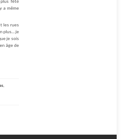
plus fêté
l y a même
t les rues
on plus… je
ue je sois
 en âge de
as
,