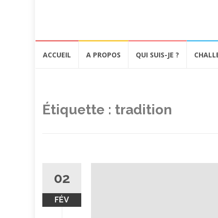
Aller
ACCUEIL
A PROPOS
QUI SUIS-JE ?
CHALL
au
contenu
Étiquette :
tradition
02
FÉV