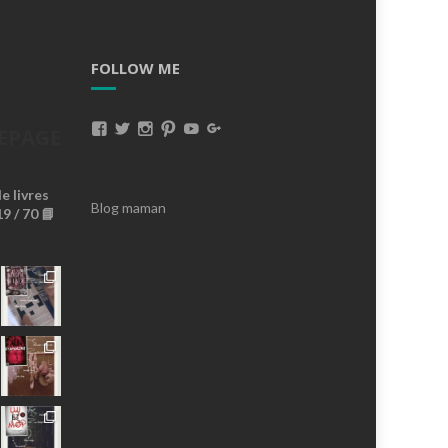
FOLLOW ME
Voir
Voir
Voir
Voir
Voir
Voir
EPAGE
Le
Le
Le
Le
Le
Le
 livres
Profil
Profil
Profil
Profil
Profil
Profil
Blog maman
9 / 70 📘
De
De
De
De
De
De
MissBrownieLeBlog
Missbrownieblog
Missbrownieblog
Missbrownieblog
MissBrownieDoudoux
AnaMissBrownie
Sur
Sur
Sur
Sur
Sur
Sur
Facebook
Twitter
Instagram
Pinterest
YouTube
Google+