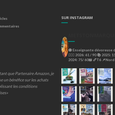
SUR INSTAGRAM
icles
mmentaires
METSTONMARQU
🐝
Enseignante dévoreuse de
🙇🏼‍♀️
2026: 61 / 90 📚
2025: 11
2024: 75/ 60📖
📏T6
📌Nord
 tant que Partenaire Amazon, je
se un bénéfice sur les achats
lissant les conditions
ises»