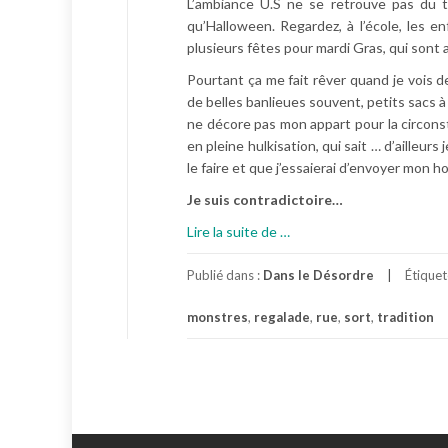
L’ambiance U.S ne se retrouve pas du 
qu’Halloween. Regardez, à l’école, les e
plusieurs fêtes pour mardi Gras, qui sont a
Pourtant ça me fait rêver quand je vois d
de belles banlieues souvent, petits sacs à l
ne décore pas mon appart pour la circons
en pleine hulkisation, qui sait … d’aille
le faire et que j’essaierai d’envoyer mon
Je suis contradictoire…
à
Lire la suite de
…
p
r
Publié dans :
Dans le Désordre
Étique
o
monstres
,
regalade
,
rue
,
sort
,
tradition
p
o
s
D
e
s