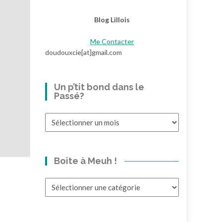
Blog Lillois
Me Contacter
doudouxcie[at]gmail.com
Un p’tit bond dans le
Passé?
Un
p’tit
bond
dans
Boite à Meuh !
le
Passé?
Boite
à
Meuh
!