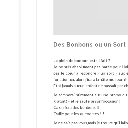
l
l
e
m
e
n
t
Des Bonbons ou un Sort 
!
Le plein de bonbon est-il fait ?
Je ne suis absolument pas parée pour Ha
pas le cœur à répondre « un sort » aux e
fonctionner, alors j’irai à la hâte me fourni
Et si jamais aucun enfant ne passait par c
Je tomberai sûrement sur une promo du 
gratuit! » et je sauterai sur l’occasion!
Ça en fera des bonbons !!!
Ouille pour les quenottes !!!
Je ne sais pas vous,mais je trouve qu’Hal