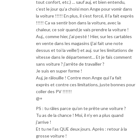
tout confort, etc.) … sauf auj, et bien entendu,
c’est le jour qu’a choisi mon Ange pour vomir dans
la voiture !!!!! En plus, il s’est forcé, il l’a fait exprès
!!!!! Ca va sentir bon dans la voiture, avec la
chaleur, ce soir quand je vais prendre la voiture !
Auj., comme hier, j’ai pesté ! Hier, sur les cartables
en vente dans les magasins (j’ai fait une note
dessus et toi la veille!) et auj. sur les limitations de
vitesse dans le département… Et je fais comment
sans voiture ? j’arrête de travailler ?
Je suis en super forme !
Auj, je râlouille ! Contre mon Ange qui l’a fait
exprès et contre ces limitations, juste bonnes pour
coller des PV !!!!!!
@+
PS : tu râles parce qu’on te prête une voiture ?
Tu as de la chance ! Moi, il n’y en a plus quand
j’arrive !
Et tu ne l’as QUE deux jours. Après : retour à la
grosse voiture !