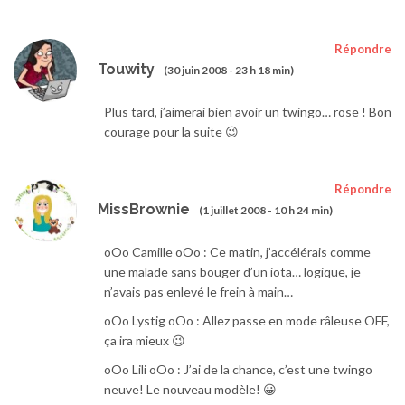
Répondre
Touwity
(30 juin 2008 - 23 h 18 min)
Plus tard, j’aimerai bien avoir un twingo… rose ! Bon
courage pour la suite 😉
Répondre
MissBrownie
(1 juillet 2008 - 10 h 24 min)
oOo Camille oOo : Ce matin, j’accélérais comme
une malade sans bouger d’un iota… logique, je
n’avais pas enlevé le frein à main…
oOo Lystig oOo : Allez passe en mode râleuse OFF,
ça ira mieux 😉
oOo Lili oOo : J’ai de la chance, c’est une twingo
neuve! Le nouveau modèle! 😀