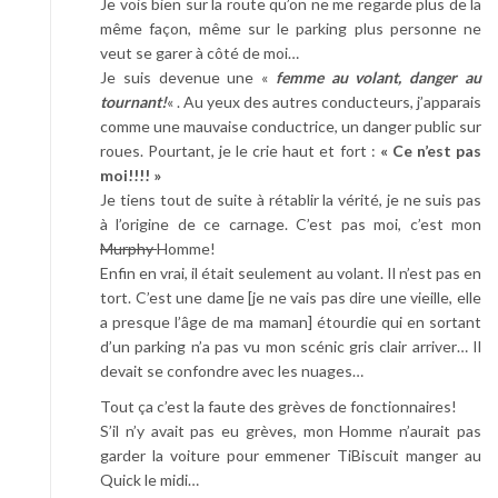
Je vois bien sur la route qu’on ne me regarde plus de la
même façon, même sur le parking plus personne ne
veut se garer à côté de moi…
Je suis devenue une «
femme au volant, danger au
tournant!
« . Au yeux des autres conducteurs, j’apparais
comme une mauvaise conductrice, un danger public sur
roues. Pourtant, je le crie haut et fort :
« Ce n’est pas
moi!!!! »
Je tiens tout de suite à rétablir la vérité, je ne suis pas
à l’origine de ce carnage. C’est pas moi, c’est mon
Murphy
Homme!
Enfin en vrai, il était seulement au volant. Il n’est pas en
tort. C’est une dame [je ne vais pas dire une vieille, elle
a presque l’âge de ma maman] étourdie qui en sortant
d’un parking n’a pas vu mon scénic gris clair arriver… Il
devait se confondre avec les nuages…
Tout ça c’est la faute des grèves de fonctionnaires!
S’il n’y avait pas eu grèves, mon Homme n’aurait pas
garder la voiture pour emmener TiBiscuit manger au
Quick le midi…