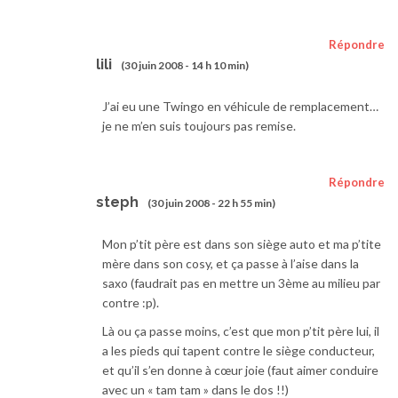
Répondre
lili
(30 juin 2008 - 14 h 10 min)
J’ai eu une Twingo en véhicule de remplacement…
je ne m’en suis toujours pas remise.
Répondre
steph
(30 juin 2008 - 22 h 55 min)
Mon p’tit père est dans son siège auto et ma p’tite
mère dans son cosy, et ça passe à l’aise dans la
saxo (faudrait pas en mettre un 3ème au milieu par
contre :p).
Là ou ça passe moins, c’est que mon p’tit père lui, il
a les pieds qui tapent contre le siège conducteur,
et qu’il s’en donne à cœur joie (faut aimer conduire
avec un « tam tam » dans le dos !!)