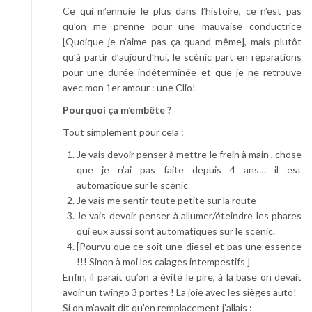
Ce qui m’ennuie le plus dans l’histoire, ce n’est pas
qu’on me prenne pour une mauvaise conductrice
[Quoique je n’aime pas ça quand même], mais plutôt
qu’à partir d’aujourd’hui, le scénic part en réparations
pour une durée indéterminée et que je ne retrouve
avec mon 1er amour : une Clio!
Pourquoi ça m’embête ?
Tout simplement pour cela :
Je vais devoir penser à mettre le frein à main , chose
que je n’ai pas faite depuis 4 ans… il est
automatique sur le scénic
Je vais me sentir toute petite sur la route
Je vais devoir penser à allumer/éteindre les phares
qui eux aussi sont automatiques sur le scénic.
[Pourvu que ce soit une diesel et pas une essence
!!! Sinon à moi les calages intempestifs ]
Enfin, il parait qu’on a évité le pire, à la base on devait
avoir un twingo 3 portes ! La joie avec les sièges auto!
Si on m’avait dit qu’en remplacement j’allais :