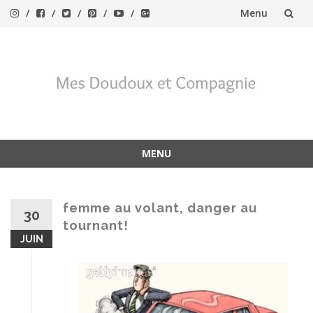
Menu
Aller
au
contenu
MENU
Aller
au
contenu
femme au volant, danger au
30
tournant!
JUIN