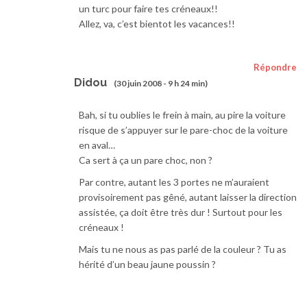
un turc pour faire tes créneaux!!
Allez, va, c’est bientot les vacances!!
Répondre
Didou
(30 juin 2008 - 9 h 24 min)
Bah, si tu oublies le frein à main, au pire la voiture
risque de s’appuyer sur le pare-choc de la voiture
en aval…
Ca sert à ça un pare choc, non ?
Par contre, autant les 3 portes ne m’auraient
provisoirement pas gêné, autant laisser la direction
assistée, ça doit être très dur ! Surtout pour les
créneaux !
Mais tu ne nous as pas parlé de la couleur ? Tu as
hérité d’un beau jaune poussin ?