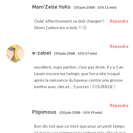
Mam'Zelle YoKo
(30 juin 2008 - 10 h 11 min)
Oula! effectivement ça doit changer!!
Répondre
Sinon, j’adore les scénic !! 🙂
Répondre
e-zabel
(30 juin 2008 - 10 h 37 min)
excellent, oups pardon, c’est pas drole. Il y a 1 an
j’avais encore ma twingo, que l’on a vite troqué
après la naissance du baveux contre une grosse
berline avec clim et… 5 portes ! COURAGE !
Répondre
Ptipimous
(30 juin 2008 - 10 h 59 min)
Bon dis toit que ce n’est que pour un petit temps
et que tu vas retrouver ta voiture très vite et que