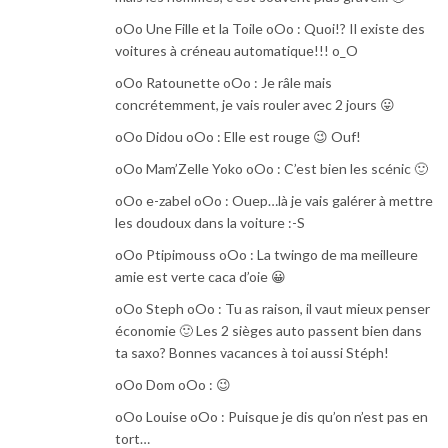
oOo Une Fille et la Toile oOo : Quoi!? Il existe des
voitures à créneau automatique!!! o_O
oOo Ratounette oOo : Je râle mais
concrétemment, je vais rouler avec 2 jours 😛
oOo Didou oOo : Elle est rouge 😉 Ouf!
oOo Mam’Zelle Yoko oOo : C’est bien les scénic 🙂
oOo e-zabel oOo : Ouep…là je vais galérer à mettre
les doudoux dans la voiture :-S
oOo Ptipimouss oOo : La twingo de ma meilleure
amie est verte caca d’oie 😀
oOo Steph oOo : Tu as raison, il vaut mieux penser
économie 🙂 Les 2 sièges auto passent bien dans
ta saxo? Bonnes vacances à toi aussi Stéph!
oOo Dom oOo : 😉
oOo Louise oOo : Puisque je dis qu’on n’est pas en
tort…