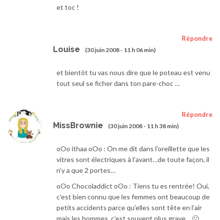
et toc !
Répondre
Louise
(30 juin 2008 - 11 h 06 min)
et bientôt tu vas nous dire que le poteau est venu
tout seul se ficher dans ton pare-choc …
Répondre
MissBrownie
(30 juin 2008 - 11 h 38 min)
oOo ithaa oOo : On me dit dans l’oreillette que les
vitres sont électriques à l’avant…de toute façon, il
n’y a que 2 portes…
oOo Chocoladdict oOo : Tiens tu es rentrée! Oui,
c’est bien connu que les femmes ont beaucoup de
petits accidents parce qu’elles sont tête en l’air
mais les hommes, c’est souvent plus grave… 🙁