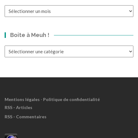
Un
p’tit
bond
dans
Boite à Meuh !
le
Passé?
Boite
à
Meuh
!
Mentions légales
-
Politique de confidentialité
RSS - Articles
RSS - Commentaires