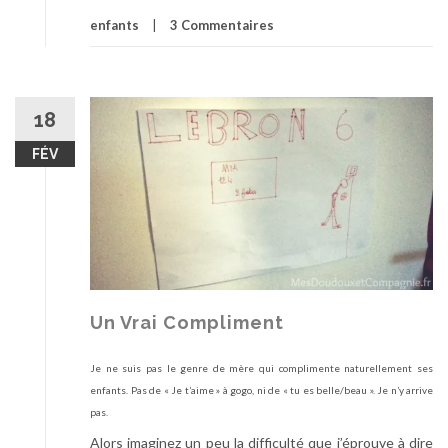
o
enfants
3 Commentaires
p
o
s
P
a
18
n
FÉV
!
T
s
i
n
e
-
T
Un Vrai Compliment
s
i
Je ne suis pas le genre de mère qui complimente naturellement ses
n
enfants. Pas de « Je t’aime » à gogo, ni de « tu es belle/beau ». Je n’y arrive
e
pas.
!
Alors imaginez un peu la difficulté que j’éprouve à dire
T