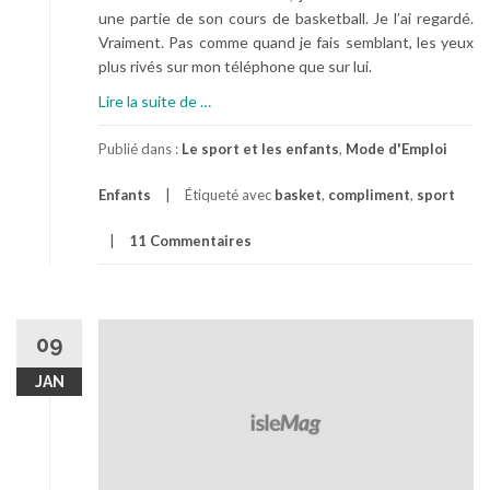
une partie de son cours de basketball. Je l’ai regardé.
Vraiment. Pas comme quand je fais semblant, les yeux
plus rivés sur mon téléphone que sur lui.
à
Lire la suite de
…
p
r
Publié dans :
Le sport et les enfants
,
Mode d'Emploi
o
Enfants
Étiqueté avec
basket
,
compliment
,
sport
p
o
11 Commentaires
s
U
n
V
09
r
a
JAN
i
C
o
m
p