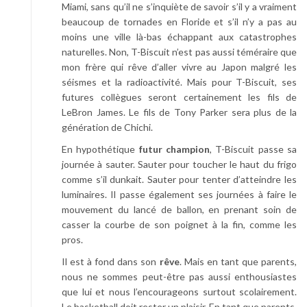
Miami, sans qu’il ne s’inquiète de savoir s’il y a vraiment
beaucoup de tornades en Floride et s’il n’y a pas au
moins une ville là-bas échappant aux catastrophes
naturelles. Non, T-Biscuit n’est pas aussi téméraire que
mon frère qui rêve d’aller vivre au Japon malgré les
séismes et la radioactivité. Mais pour T-Biscuit, ses
futures collègues seront certainement les fils de
LeBron James. Le fils de Tony Parker sera plus de la
génération de Chichi.
En hypothétique
futur champion
, T-Biscuit passe sa
journée à sauter. Sauter pour toucher le haut du frigo
comme s’il dunkait. Sauter pour tenter d’atteindre les
luminaires. Il passe également ses journées à faire le
mouvement du lancé de ballon, en prenant soin de
casser la courbe de son poignet à la fin, comme les
pros.
Il est à fond dans son
rêve
. Mais en tant que parents,
nous ne sommes peut-être pas aussi enthousiastes
que lui et nous l’encourageons surtout scolairement.
Le basketball doit rester un plaisir. En tant que parents,