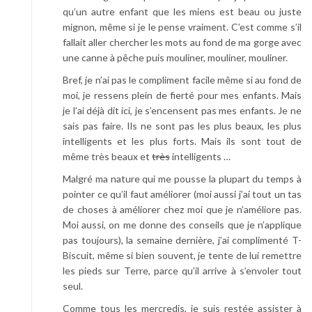
qu’un autre enfant que les miens est beau ou juste
i
mignon, même si je le pense vraiment. C’est comme s’il
c
fallait aller chercher les mots au fond de ma gorge avec
k
une canne à pêche puis mouliner, mouliner, mouliner.
!
*
Bref, je n’ai pas le compliment facile même si au fond de
moi, je ressens plein de fierté pour mes enfants. Mais
je l’ai déjà dit ici, je s’encensent pas mes enfants. Je ne
sais pas faire. Ils ne sont pas les plus beaux, les plus
intelligents et les plus forts. Mais ils sont tout de
même très beaux et
très
intelligents …
Malgré ma nature qui me pousse la plupart du temps à
pointer ce qu’il faut améliorer (moi aussi j’ai tout un tas
de choses à améliorer chez moi que je n’améliore pas.
Moi aussi, on me donne des conseils que je n’applique
pas toujours), la semaine dernière, j’ai complimenté T-
Biscuit, même si bien souvent, je tente de lui remettre
les pieds sur Terre, parce qu’il arrive à s’envoler tout
seul.
Comme tous les mercredis, je suis restée assister à