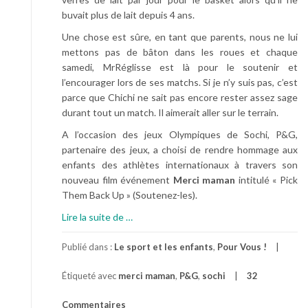
buvait plus de lait depuis 4 ans.
Une chose est sûre, en tant que parents, nous ne lui
mettons pas de bâton dans les roues et chaque
samedi, MrRéglisse est là pour le soutenir et
l’encourager lors de ses matchs. Si je n’y suis pas, c’est
parce que Chichi ne sait pas encore rester assez sage
durant tout un match. Il aimerait aller sur le terrain.
A l’occasion des jeux Olympiques de Sochi, P&G,
partenaire des jeux, a choisi de rendre hommage aux
enfants des athlètes internationaux à travers son
nouveau film événement
Merci maman
intitulé « Pick
Them Back Up » (Soutenez-les).
à
Lire la suite de
…
p
r
Publié dans :
Le sport et les enfants
,
Pour Vous !
o
Étiqueté avec
merci maman
,
P&G
,
sochi
32
p
o
Commentaires
s