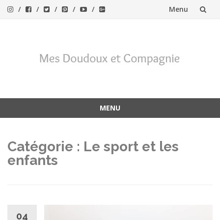
Menu
Aller
au
contenu
MENU
Aller
au
Catégorie :
Le sport et les
contenu
enfants
04