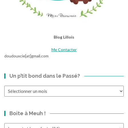
h
a
m
p
i
o
Blog Lillois
n
s
Me Contacter
doudouxcie[at]gmail.com
Un p’tit bond dans le Passé?
Un
p’tit
bond
dans
Boite à Meuh !
le
Passé?
Boite