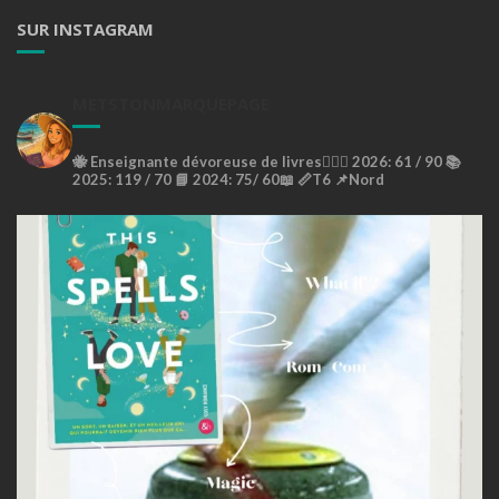
SUR INSTAGRAM
METSTONMARQUEPAGE
🐝
Enseignante dévoreuse de livres🙇🏼‍♀️
2026: 61 / 90 📚
2025: 119 / 70 📘
2024: 75/ 60📖
📏T6
📌Nord