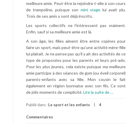
meilleure amie. Peut-être la rejoindra-t-elle à son cours
de trampoline, puisque son
mini stage
lui avait plu.
Trois de ses amis y sont déjà inscrits.
Les sports collectifs ne l’intéressent pas vraiment.
Enfin, sauf si sa meilleure amie est là.
A son âge, les filles aiment être entre copines pour
faire un sport, mais peut-être qu’une activité mère-fille
lui plairait. Je ne pense pas qu’il y ait des activités de ce
type de proposées pour les parents et leurs pré-ado.
Pour les plus jeunes, cela existe puisque ma meilleure
amie participe à des séances de gym (ou éveil corporel)
parents-enfants avec sa fille. Mon cousin le fait
également en région lyonnaise avec son fils. Ce sont
à
de jolis moments de complicité.
Lire la suite de
…
p
r
Publié dans :
Le sport et les enfants
4
o
Commentaires
p
o