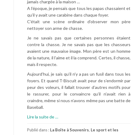
jamais chargée à la maison …
d
A l’époque, je pensais que tous les papas chassaient et
o
qu’il y avait une carabine dans chaque foyer.
s
C’était une scène ordinaire d’observer mon père
…
nettoyer son arme de chasse.
Je ne savais pas que certaines personnes étaient
contre la chasse. Je ne savais pas que les chasseurs
avaient une mauvaise image. Mon père est un homme
de la nature, il l’aime et il la comprend. Certes, il chasse,
mais il respecte.
Aujourd’hui, je sais qu’il n’y a pas un fusil dans tous les
foyers. Et quand T-Biscuit avait peur de s’endormir par
peur des voleurs, il fallait trouver d’autres motifs pour
le rassurer, pour le convaincre qu’il n’avait rien à
craindre, même si nous n’avons même pas une batte de
Baseball.
à
Lire la suite de
…
p
r
Publié dans :
La Boîte à Souvenirs
,
Le sport et les