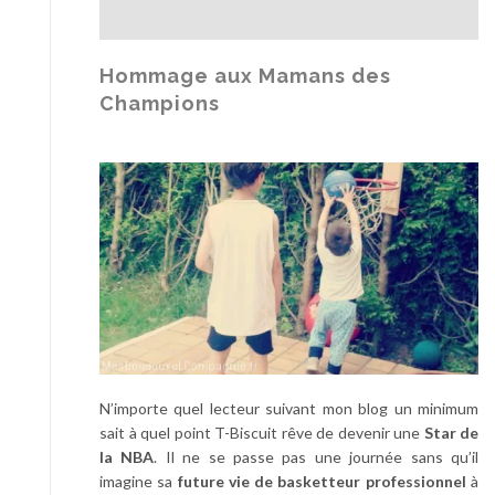
l
i
m
Hommage aux Mamans des
e
Champions
n
t
N’importe quel lecteur suivant mon blog un minimum
sait à quel point T-Biscuit rêve de devenir une
Star de
la NBA
. Il ne se passe pas une journée sans qu’il
imagine sa
future vie de basketteur professionnel
à