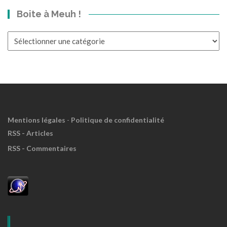
dans
Boite à Meuh !
le
Passé?
Boite
à
Meuh
!
Mentions légales
-
Politique de confidentialité
RSS - Articles
RSS - Commentaires