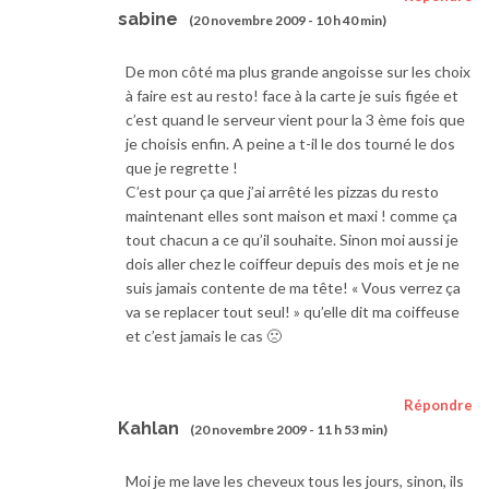
sabine
(20 novembre 2009 - 10 h 40 min)
De mon côté ma plus grande angoisse sur les choix
à faire est au resto! face à la carte je suis figée et
c’est quand le serveur vient pour la 3 ème fois que
je choisis enfin. A peine a t-il le dos tourné le dos
que je regrette !
C’est pour ça que j’ai arrêté les pizzas du resto
maintenant elles sont maison et maxi ! comme ça
tout chacun a ce qu’il souhaite. Sinon moi aussi je
dois aller chez le coiffeur depuis des mois et je ne
suis jamais contente de ma tête! « Vous verrez ça
va se replacer tout seul! » qu’elle dit ma coiffeuse
et c’est jamais le cas 🙁
Répondre
Kahlan
(20 novembre 2009 - 11 h 53 min)
Moi je me lave les cheveux tous les jours, sinon, ils