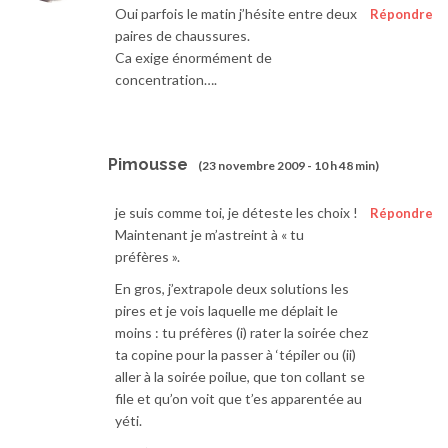
Oui parfois le matin j’hésite entre deux
Répondre
paires de chaussures.
Ca exige énormément de
concentration….
Pimousse
(23 novembre 2009 - 10 h 48 min)
je suis comme toi, je déteste les choix !
Répondre
Maintenant je m’astreint à « tu
préfères ».
En gros, j’extrapole deux solutions les
pires et je vois laquelle me déplait le
moins : tu préfères (i) rater la soirée chez
ta copine pour la passer à ‘tépiler ou (ii)
aller à la soirée poilue, que ton collant se
file et qu’on voit que t’es apparentée au
yéti.