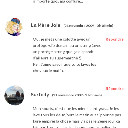
n’importe quoi, ma coiffure…
La Mère Joie
(21 novembre 2009 - 0 h 05 min)
Oui, je mets une culotte avec un
Répondre
protège-slip demain ou un string (avec
un protège-string que ça disparaît
d’ailleurs au supermarché !).
PS : J’aime savoir que tu te laves les
cheveux le matin.
Répondre
Surfcity
(21 novembre 2009 - 2 h 30 min)
Mon soucis, c’est que les miens sont gras…Je les
lave tous les deux jours le matin aussi pour ne pas
faire empirer la chose mais y’a pas le 2eme jour ca
fait pas top. J’essaie le changement regulier de