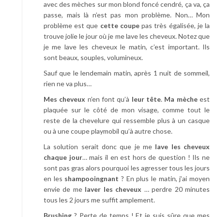
avec des mèches sur mon blond foncé cendré, ça va, ça
passe, mais là n’est pas mon problème. Non… Mon
problème est que
cette coupe
pas très égalisée, je la
trouve jolie le jour où je me lave les cheveux. Notez que
je me lave les cheveux le matin, c’est important. Ils
sont beaux, souples, volumineux.
Sauf que le lendemain matin, après 1 nuit de sommeil,
rien ne va plus…
Mes cheveux
n’en font qu’à
leur tête
.
Ma mèche
est
plaquée sur le côté de mon visage, comme tout le
reste de la chevelure qui ressemble plus à un casque
ou à une coupe playmobil qu’à autre chose.
La solution serait donc que je me
lave les cheveux
chaque jour
… mais il en est hors de question ! Ils ne
sont pas gras alors pourquoi les agresser tous les jours
en les
shampooingnant
? En plus le matin, j’ai moyen
envie de me
laver les cheveux
… perdre 20 minutes
tous les 2 jours me suffit amplement.
Brushing
? Perte de temps ! Et je suis sûre que mes