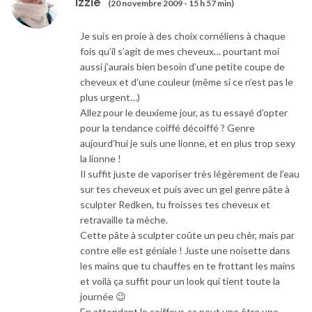
Izzie
(20 novembre 2009 - 15 h 57 min)
Je suis en proie à des choix cornéliens à chaque
fois qu’il s’agit de mes cheveux… pourtant moi
aussi j’aurais bien besoin d’une petite coupe de
cheveux et d’une couleur (même si ce n’est pas le
plus urgent…)
Allez pour le deuxieme jour, as tu essayé d’opter
pour la tendance coiffé décoiffé ? Genre
aujourd’hui je suis une lionne, et en plus trop sexy
la lionne !
Il suffit juste de vaporiser très légèrement de l’eau
sur tes cheveux et puis avec un gel genre pâte à
sculpter Redken, tu froisses tes cheveux et
retravaille ta mèche.
Cette pâte à sculpter coûte un peu chèr, mais par
contre elle est géniale ! Juste une noisette dans
les mains que tu chauffes en te frottant les mains
et voilà ça suffit pour un look qui tient toute la
journée 😉
En attendant le coiffeur, ça peut une être une