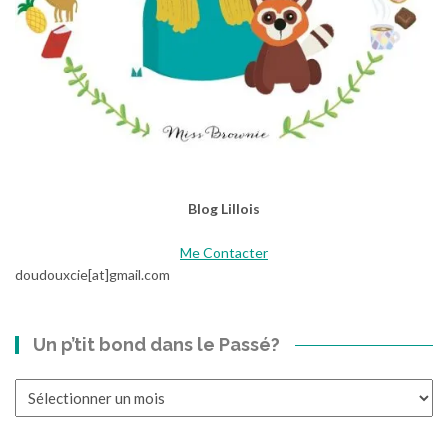
Blog Lillois
Me Contacter
doudouxcie[at]gmail.com
Un p’tit bond dans le Passé?
Un
p’tit
bond