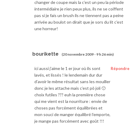
changer de coupe mais la c’est un peu la période
intermédiaire je n’en peux plus, ils ne se coiffent
pas si je fais un brush ils ne tiennent pas a peine
arrivée au boulot on dirait que je sors du lit c’est
une horreur!
bourikette
(20 novembre 2009 - 9 h 26 min)
ici aussi j’aime le 1 er jour où ils sont
Répondre
lavés, et lissés ! le lendemain dur dur
d’avoir le même résultat sans les mouiller
donc je les attache mais c’est pô joli 🙁
choix futiles ??? euh la première chose
qui me vient est la nourriture : envie de
choses pas forcément équilibrées et
mon souci de manger équilibré l’emporte,
je mange pas forcément avec goût !!!