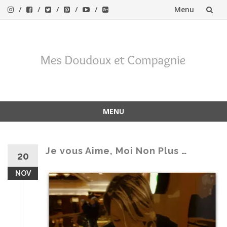
Menu
Aller
au
contenu
MENU
Aller
au
contenu
Je vous Aime, Moi Non Plus …
20
NOV