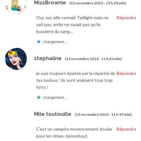
MissBrownie
(13 novembre 2010 - 19 h 20 min)
Oui, oui, elle connait Twilight mais ne
Répondre
sait pas, enfin ne savait pas qu’ils
buvaient du sang…
chargement…
stephaline
(13 novembre 2010 - 11 h 43 min)
je suis toujours épatée par la répartie de
Répondre
tes loulous ! ils sont vraiment trop trop
forts !
chargement…
Mlle toutouille
(13 novembre 2010 - 11 h 35 min)
C’est un vampire moyennement douée
Répondre
pour les rimes, épissètout.