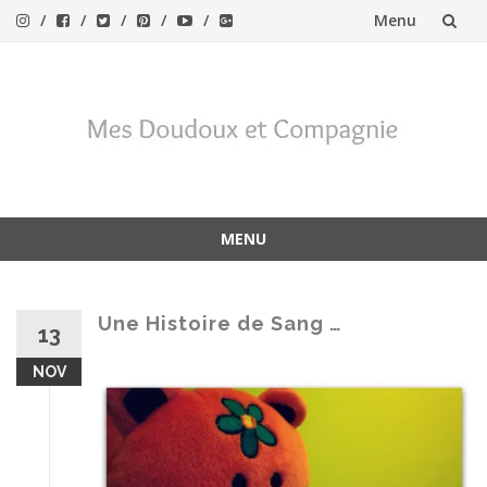
Menu
Aller
au
contenu
MENU
Aller
au
contenu
Une Histoire de Sang …
13
NOV