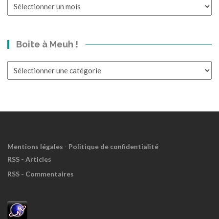
Un
p’tit
bond
dans
Boite à Meuh !
le
Passé?
Boite
à
Meuh
!
Mentions légales
-
Politique de confidentialité
RSS - Articles
RSS - Commentaires