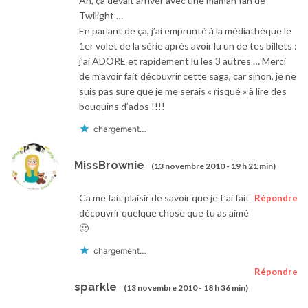
Ah, ça devait arriver avec une maman fan de
Twilight …
En parlant de ça, j’ai emprunté à la médiathèque le
1er volet de la série après avoir lu un de tes billets :
j’ai ADORE et rapidement lu les 3 autres … Merci
de m’avoir fait découvrir cette saga, car sinon, je ne
suis pas sure que je me serais « risqué » à lire des
bouquins d’ados !!!!
chargement…
MissBrownie
(13 novembre 2010 - 19 h 21 min)
Ca me fait plaisir de savoir que je t’ai fait
Répondre
découvrir quelque chose que tu as aimé
🙂
chargement…
Répondre
sparkle
(13 novembre 2010 - 18 h 36 min)