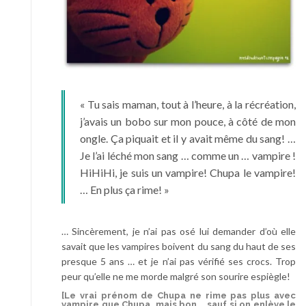
« Tu sais maman, tout à l’heure, à la récréation,
j’avais un bobo sur mon pouce, à côté de mon
ongle. Ça piquait et il y avait même du sang! …
Je l’ai léché mon sang … comme un … vampire !
HiHiHi, je suis un vampire! Chupa le vampire!
… En plus ça rime! »
… Sincèrement, je n’ai pas osé lui demander d’où elle
savait que les vampires boivent du sang du haut de ses
presque 5 ans … et je n’ai pas vérifié ses crocs. Trop
peur qu’elle ne me morde malgré son sourire espiègle!
[Le vrai prénom de Chupa ne rime pas plus avec
vampire que Chupa, mais bon … sauf si on enlève le