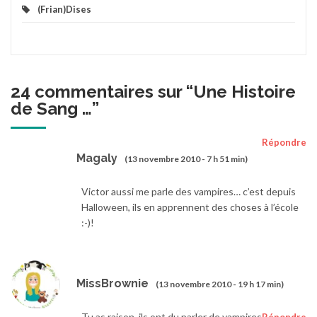
(Frian)Dises
24 commentaires sur “
Une Histoire
de Sang …
”
Répondre
Magaly
(13 novembre 2010 - 7 h 51 min)
Victor aussi me parle des vampires… c’est depuis
Halloween, ils en apprennent des choses à l’école
:-)!
MissBrownie
(13 novembre 2010 - 19 h 17 min)
Tu as raison, ils ont du parler de vampires