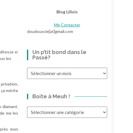
Blog Lillois
Me Contacter
doudouxcie[at]gmail.com
Un p’tit bond dans le
litesse si
Passé?
ous les
Un
p’tit
bond
privation,
dans
 ça mérite
Boite à Meuh !
le
Passé?
n diamant.
Boite
 de me les
à
Meuh
après mon
!