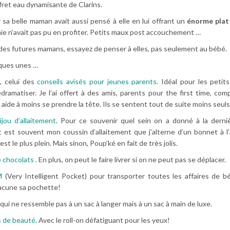
ffret eau dynamisante de Clarins.
 sa belle maman avait aussi pensé à elle en lui offrant un
énorme plat
ie n’avait pas pu en profiter. Petits maux post accouchement …
 a des futures mamans, essayez de penser à elles, pas seulement au bébé.
elques unes …
e, celui des
conseils avisés pour jeunes parents
. Idéal pour les petit
ramatiser. Je l’ai offert à des amis, parents pour the first time, co
 aide à moins se prendre la tête. Ils se sentent tout de suite moins seuls
ijou d’allaitement
. Pour ce souvenir quel sein on a donné à la derni
t est souvent mon coussin d’allaitement que j’alterne d’un bonnet à l
est le plus plein. Mais sinon, Poup’ké en fait de très jolis.
 chocolats
. En plus, on peut le faire livrer si on ne peut pas se déplacer.
M
(Very Intelligent Pocket) pour transporter toutes les affaires de b
hacune sa pochette!
 qui ne ressemble pas à un sac à langer mais à un sac à main de luxe.
s de beauté
. Avec le roll-on défatiguant pour les yeux!