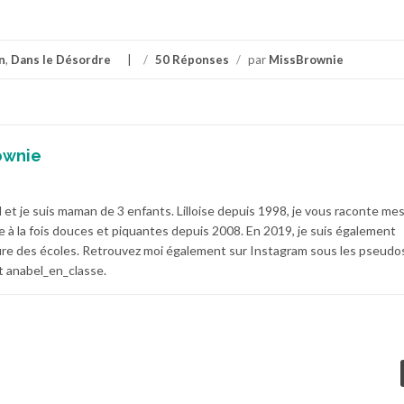
n
,
Dans le Désordre
/
50 Réponses
/
par
MissBrownie
ownie
 et je suis maman de 3 enfants. Lilloise depuis 1998, je vous raconte me
e à la fois douces et piquantes depuis 2008. En 2019, je suis également
e des écoles. Retrouvez moi également sur Instagram sous les pseudo
 anabel_en_classe.