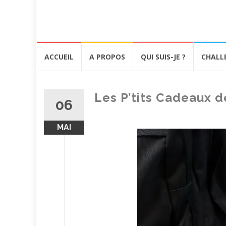
Aller
ACCUEIL
A PROPOS
QUI SUIS-JE ?
CHALL
au
contenu
Les P’tits Cadeaux d
06
MAI