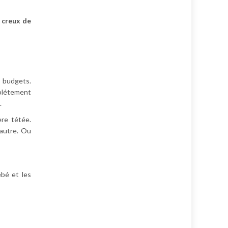
 creux de
s budgets.
mplétement
.
ère tétée.
’autre. Ou
ébé et les