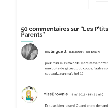
50 commentaires sur “
Les P’ti
Parents
”
mistinguett
(6 mai 2011 - 8 h 12 min)
pour mini-miss ma belle-mère m’avait offer
une boite de gâteau… du coups, l’autre soi
cadeau!… nan mais ho! 😉
MissBrownie
(6 mai 2011 - 18 h 21 min)
Et tu as bien raison! Quand on ne demande 