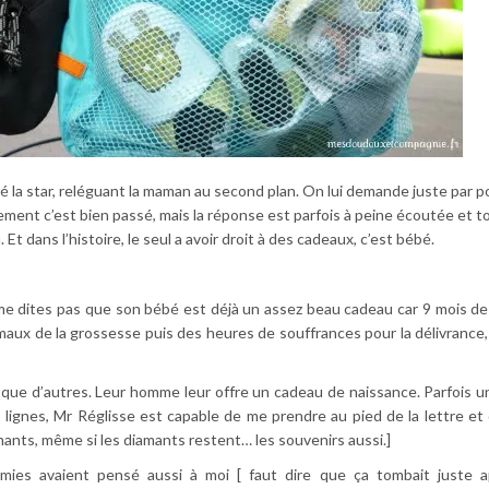
é la star, reléguant la maman au second plan. On lui demande juste par po
chement c’est bien passé, mais la réponse est parfois à peine écoutée et t
t dans l’histoire, le seul a avoir droit à des cadeaux, c’est bébé.
e dites pas que son bébé est déjà un assez beau cadeau car 9 mois de 
 maux de la grossesse puis des heures de souffrances pour la délivrance,
ue d’autres. Leur homme leur offre un cadeau de naissance. Parfois u
 lignes, Mr Réglisse est capable de me prendre au pied de la lettre et
amants, même si les diamants restent… les souvenirs aussi.]
amies avaient pensé aussi à moi [ faut dire que ça tombait juste 