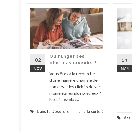
ssori
ous
n
e
ri estime
Où ranger ses
 plus
02
13
photos souvenirs ?
NOV
MAR
Vous êtes à la recherche
la suite
d’une manière originale de
conserver les clichés de vos
moments les plus précieux ?
Ne laissez plus...
Dans le Désordre
Lire la suite
Ast