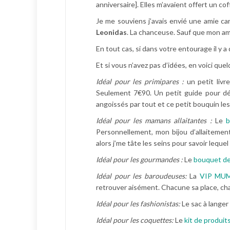
anniversaire]. Elles m’avaient offert un co
Je me souviens j’avais envié une amie car
Leonidas
. La chanceuse. Sauf que mon am
En tout cas, si dans votre entourage il y
Et si vous n’avez pas d’idées, en voici qu
Idéal pour les primipares :
un petit livr
Seulement 7€90. Un petit guide pour déd
angoissés par tout et ce petit bouquin les
Idéal pour les mamans allaitantes :
Le
b
Personnellement, mon bijou d’allaitemen
alors j’me tâte les seins pour savoir lequel 
Idéal pour les gourmandes :
Le
bouquet de
Idéal pour les baroudeuses:
La
VIP MU
retrouver aisément. Chacune sa place, c
Idéal pour les fashionistas:
Le sac à langer
Idéal pour les coquettes:
Le
kit de produit