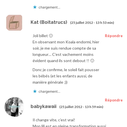
chargement…
Kat (Boitatrucs)
(25 juillet 2012 - 13 h 53 min)
Joli billet 🙂
Répondre
En observant mon Koala endormi, hier
soir, je me suis rendue compte de sa
longueur… C’est vachement moins
évident quand ils sont debout !! 🙂
Donc je confirme, le soleil fait pousser
les bébés (et les enfants aussi, de
manière générale ;))
chargement…
Répondre
babykawaii
(25 juillet 2012 - 13 h 59 min)
Il change vite, c’est vrai!
Mon lili est en pleine transformation aussi