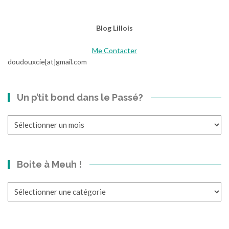
Blog Lillois
Me Contacter
doudouxcie[at]gmail.com
Un p’tit bond dans le Passé?
Un
p’tit
bond
dans
Boite à Meuh !
le
Passé?
Boite
à
Meuh
!