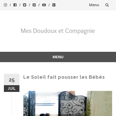
Menu
Aller
au
contenu
MENU
Aller
au
contenu
Le Soleil fait pousser les Bébés
25
JUIL