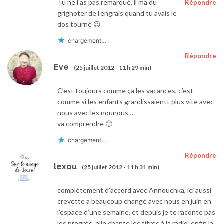
Tu ne l’as pas remarqué, il ma du
Répondre
grignoter de l’engrais quand tu avais le
dos tourné 😉
chargement…
Répondre
Eve
(25 juillet 2012 - 11 h 29 min)
C’est toujours comme ça les vacances, c’est
comme si les enfants grandissaientt plus vite avec
nous avec les nounous…
va comprendre 🙂
chargement…
Répondre
lexou
(25 juillet 2012 - 11 h 31 min)
complètement d’accord avec Annouchka, ici aussi
crevette a beaucoup changé avec nous en juin en
l’espace d’une semaine, et depuis je te raconte pas
les progrès, elle chante les titres à la radio, enfin la