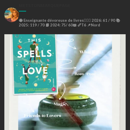
METSTONMARQUEPAGE
🐝
Enseignante dévoreuse de livres🙇🏼‍♀️
2026: 61 / 90 📚
2025: 119 / 70 📘
2024: 75/ 60📖
📏T6
📌Nord