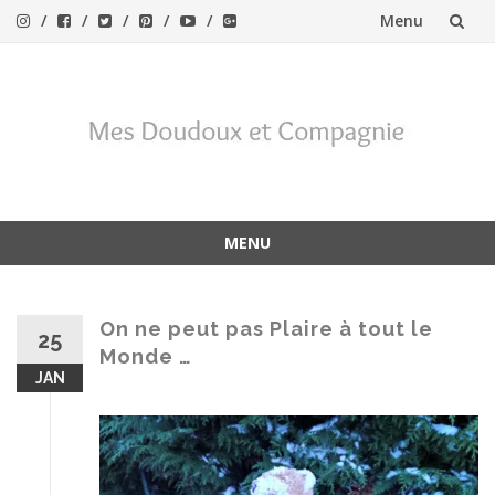
Menu
Aller
au
contenu
MENU
Aller
au
contenu
On ne peut pas Plaire à tout le
25
Monde …
JAN