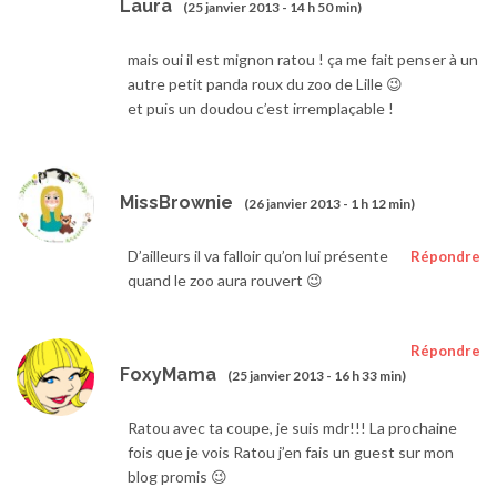
Laura
(25 janvier 2013 - 14 h 50 min)
mais oui il est mignon ratou ! ça me fait penser à un
autre petit panda roux du zoo de Lille 😉
et puis un doudou c’est irremplaçable !
MissBrownie
(26 janvier 2013 - 1 h 12 min)
D’ailleurs il va falloir qu’on lui présente
Répondre
quand le zoo aura rouvert 😉
Répondre
FoxyMama
(25 janvier 2013 - 16 h 33 min)
Ratou avec ta coupe, je suis mdr!!! La prochaine
fois que je vois Ratou j’en fais un guest sur mon
blog promis 😉