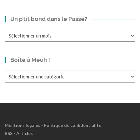
Un p’tit bond dans le Passé?
Un
p’tit
bond
dans
Boite à Meuh !
le
Passé?
Boite
à
Meuh
!
Mentions légales
-
Politique de confidentialité
RSS - Articles