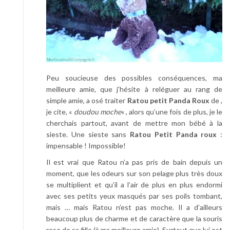
Peu soucieuse des possibles conséquences, ma
meilleure amie, que j’hésite à reléguer au rang de
simple amie, a osé traiter
Ratou petit Panda Roux
de ,
je cite, «
doudou moche
« , alors qu’une fois de plus, je le
cherchais partout, avant de mettre mon bébé à la
sieste. Une sieste sans
Ratou Petit Panda roux
:
impensable ! Impossible!
Il est vrai que Ratou n’a pas pris de bain depuis un
moment, que les odeurs sur son pelage plus très doux
se multiplient et qu’il a l’air de plus en plus endormi
avec ses petits yeux masqués par ses poils tombant,
mais … mais Ratou n’est pas moche. Il a d’ailleurs
beaucoup plus de charme et de caractère que la souris
rose de sa fille (à ma meilleure amie). Surtout que lui est