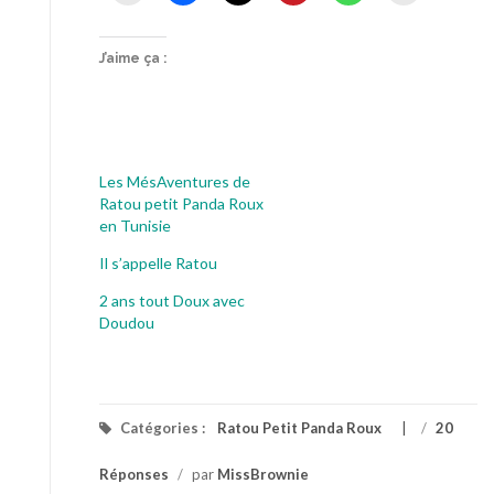
J’aime ça :
Les MésAventures de
Ratou petit Panda Roux
en Tunisie
Il s’appelle Ratou
2 ans tout Doux avec
Doudou
Catégories :
Ratou Petit Panda Roux
/
20
Réponses
/
par
MissBrownie