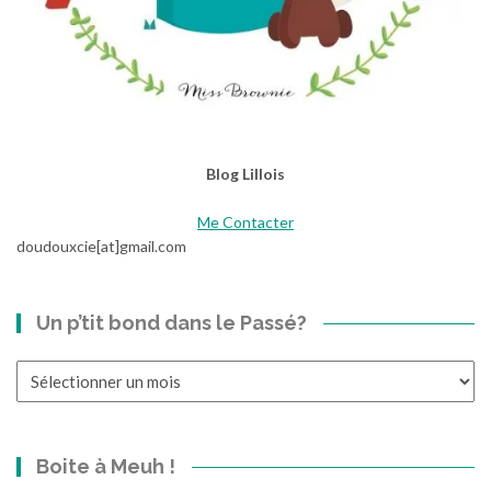
Blog Lillois
Me Contacter
doudouxcie[at]gmail.com
Un p’tit bond dans le Passé?
Un
p’tit
bond
dans
Boite à Meuh !
le