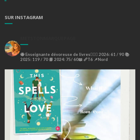
SUR INSTAGRAM
METSTONMARQUEPAGE
🐝
Enseignante dévoreuse de livres🙇🏼‍♀️
2026: 61 / 90 📚
2025: 119 / 70 📘
2024: 75/ 60📖
📏T6
📌Nord