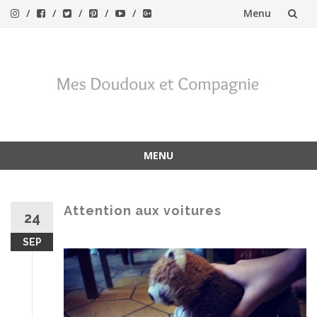
Menu
Aller
au
contenu
MENU
Aller
au
contenu
Attention aux voitures
24
SEP