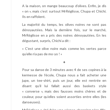
A la maison, on mange beaucoup d’olives. Enfin, je dis
« on », mais c’est surtout MrRéglisse, Chupa et Chichi.
Ils en raffolent.
La majorité du temps, les olives noires ne sont pas
dénoyautées. Mais la dernière fois, sur le marché,
MrRéglisse en a pris des noires dénoyautées. En les
dégustant, surpris, Chichi a dit :
« C’est une olive noire mais comme les vertes parce
qu’elle n’a pas de mo-yo ! »
♠
Pour sa danse de 3 minutes avec 4 de ses copines à la
kermesse de l’école, Chupa nous a fait acheter une
jupe, un tee-shirt, puis un jour, elle est rentrée en
disant qu’il lui fallait aussi des baskets style
« converse », mais des fausses moins chères et de
couleur, pour qu’elles soient assorties entre elles (les
danseuses).
MrRéglisse a été faire une séance shopping père-fille,