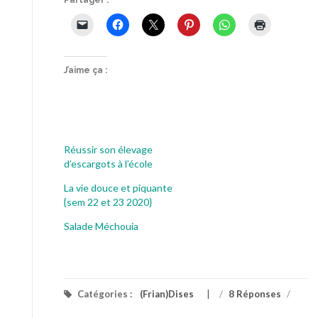
J’aime ça :
Réussir son élevage
d’escargots à l’école
La vie douce et piquante
{sem 22 et 23 2020}
Salade Méchouia
Catégories :
(Frian)Dises
/
8 Réponses
/