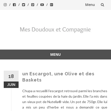
Menu
Aller
au
contenu
MENU
Aller
au
contenu
un Escargot, une Olive et des
18
Baskets
JUIN
Chupa a recueilli l’escargot retrouvé parmi les branches
et feuilles coupées de la haie du jardin. Elle l’a mis dans
un vieux pot de Nutella® vide. Un pot de 750gr. Elle lui
a mis un peu d’herbe et nous a demandé ce que