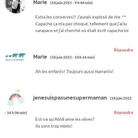
Marie
(18 juin 2015 - 9 h 44 min)
Extra les conserves!! J’aurais explosé de rire ^^
Capache ça m’a pas choqué, tellement que j’ai lu
carapace et j’ai cherché où était écrit capache lol
Répondre
Marie
(18 juin 2015 - 10 h 14 min)
Ah les enfants! Toujours aussi marrants!
jenesuispasunesupermaman
(18 juin 2015
Répondre
- 14 h 06 min)
Est-ce qu’Abidi aime les olives?
Ils sont trop mimis!