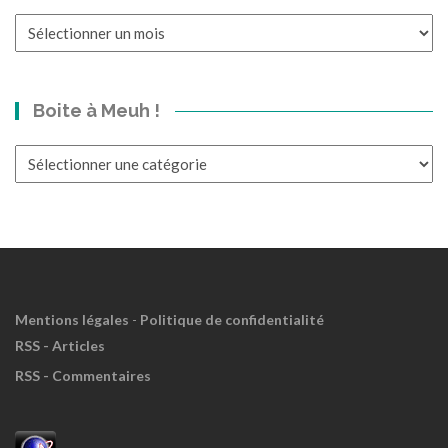
Un
p’tit
bond
dans
Boite à Meuh !
le
Passé?
Boite
à
Meuh
!
Mentions légales
-
Politique de confidentialité
RSS - Articles
RSS - Commentaires