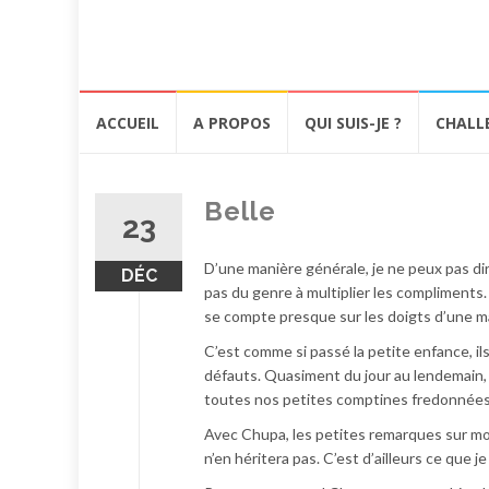
Aller
ACCUEIL
A PROPOS
QUI SUIS-JE ?
CHALL
au
contenu
Belle
23
D’une manière générale, je ne peux pas dir
DÉC
pas du genre à multiplier les compliments
se compte presque sur les doigts d’une mai
C’est comme si passé la petite enfance, il
défauts. Quasiment du jour au lendemain, 
toutes nos petites comptines fredonnées 
Avec Chupa, les petites remarques sur mo
n’en héritera pas. C’est d’ailleurs ce que 