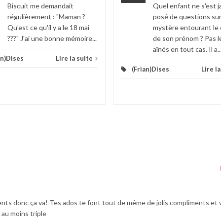
Biscuit me demandait
Quel enfant ne s'est j
régulièrement : "Maman ?
posé de questions sur
Qu'est ce qu'il y a le 18 mai
mystère entourant le 
???" J'ai une bonne mémoire...
de son prénom ? Pas l
aînés en tout cas. Il a..
an)Dises
Lire la suite
(Frian)Dises
Lire l
ents donc ça va! Tes ados te font tout de même de jolis compliments et
 au moins triple