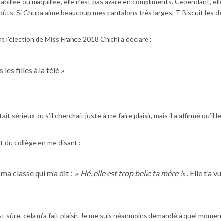
billée ou maquillée, elle n’est pas avare en compliments. Cependant, ell
ûts. Si Chupa aime beaucoup mes pantalons très larges, T-Biscuit les d
 l’élection de Miss France 2018 Chichi a déclaré :
es filles à la télé »
t sérieux ou s’il cherchait juste à me faire plaisir, mais il a affirmé qu’il l
it du collège en me disant :
e ma classe qui m’a dit : »
Hé, elle est trop belle ta mère !
« . Elle t’a vu
st sûre, cela m’a fait plaisir. Je me suis néanmoins demandé à quel momen