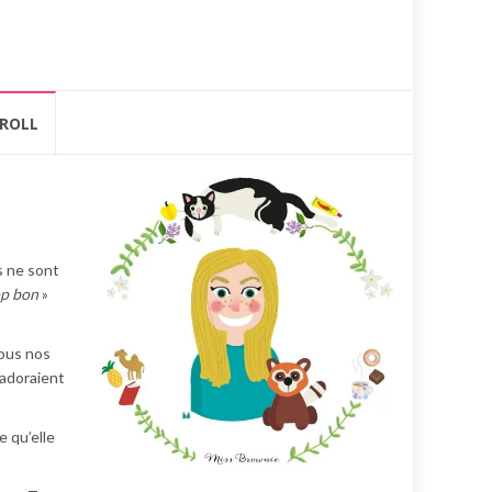
ROLL
s ne sont
op bon
»
tous nos
 adoraient
 qu’elle