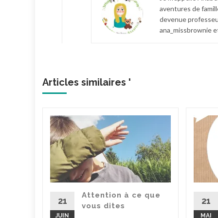
aventures de famill
devenue professeur
ana_missbrownie et
Articles similaires '
lège, la
ucun
u
stice de
Attention à ce que
21
21
vous dites
la suite
JUIN
MAI