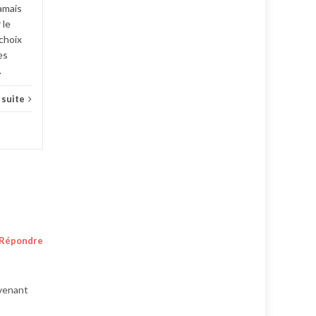
amais
 le
choix
es
.
a suite
Répondre
 venant