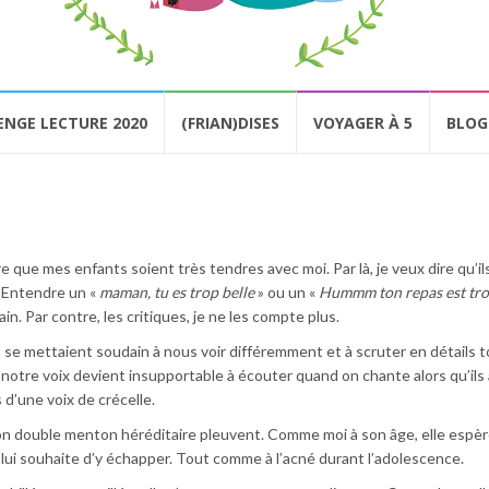
ENGE LECTURE 2020
(FRIAN)DISES
VOYAGER À 5
BLOG
e que mes enfants soient très tendres avec moi. Par là, je veux dire qu’il
. Entendre un «
maman, tu es trop belle
» ou un «
Hummm ton repas est tr
n. Par contre, les critiques, je ne les compte plus.
s se mettaient soudain à nous voir différemment et à scruter en détails 
notre voix devient insupportable à écouter quand on chante alors qu’ils
d’une voix de crécelle.
n double menton héréditaire pleuvent. Comme moi à son âge, elle espère
je lui souhaite d’y échapper. Tout comme à l’acné durant l’adolescence.