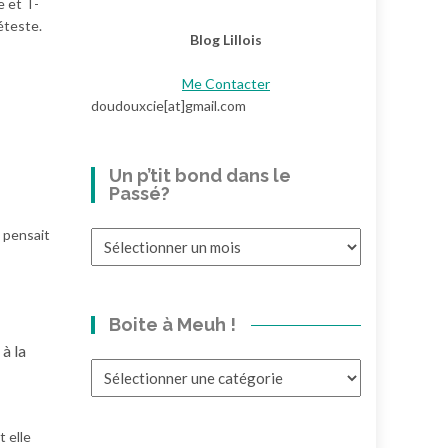
e et T-
éteste.
Blog Lillois
Me Contacter
doudouxcie[at]gmail.com
Un p’tit bond dans le
Passé?
e pensait
Un
p’tit
bond
dans
Boite à Meuh !
le
Passé?
 à la
Boite
à
Meuh
!
t elle