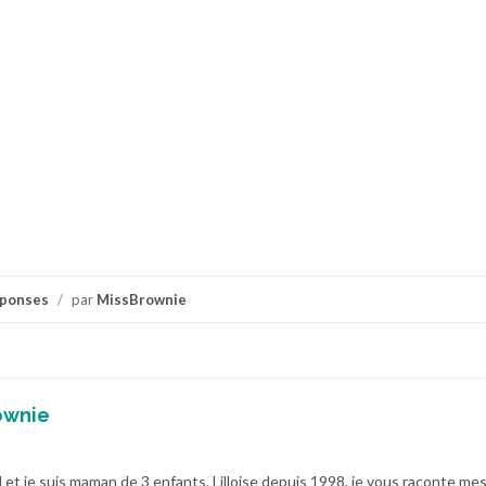
éponses
/
par
MissBrownie
ownie
 et je suis maman de 3 enfants. Lilloise depuis 1998, je vous raconte me