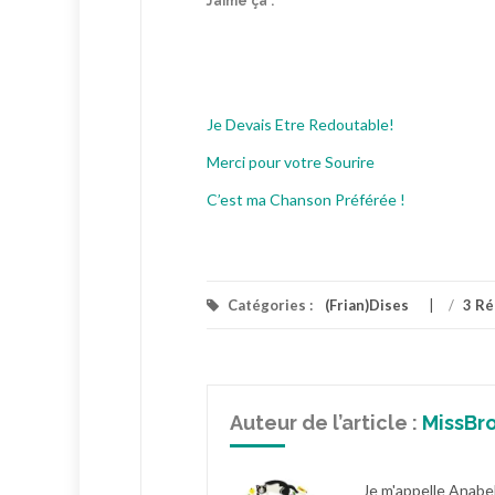
J’aime ça :
Je Devais Etre Redoutable!
Merci pour votre Sourire
C’est ma Chanson Préférée !
Catégories :
(Frian)Dises
/
3 R
Auteur de l’article :
MissBr
Je m'appelle Anabel