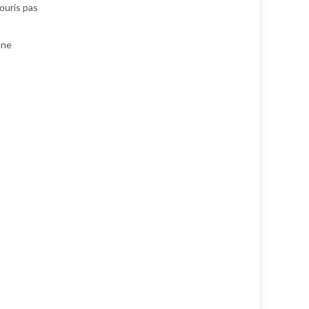
souris pas
une