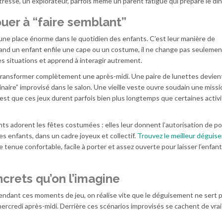
tresse, un explorateur, parfois même un parent fatigué qui prépare le dîn
uer à “faire semblant”
d une place énorme dans le quotidien des enfants. C’est leur manière de
nd un enfant enfile une cape ou un costume, il ne change pas seulemen
des situations et apprend à interagir autrement.
à transformer complètement une après-midi. Une paire de lunettes devien
naire” improvisé dans le salon. Une vieille veste ouvre soudain une missi
c’est que ces jeux durent parfois bien plus longtemps que certaines activ
nts adorent les fêtes costumées : elles leur donnent l’autorisation de p
res enfants, dans un cadre joyeux et collectif.
Trouvez le meilleur déguis
 tenue confortable, facile à porter et assez ouverte pour laisser l’enfan
crets qu’on l’imagine
ndant ces moments de jeu, on réalise vite que le déguisement ne sert 
mercredi après-midi. Derrière ces scénarios improvisés se cachent de vrai