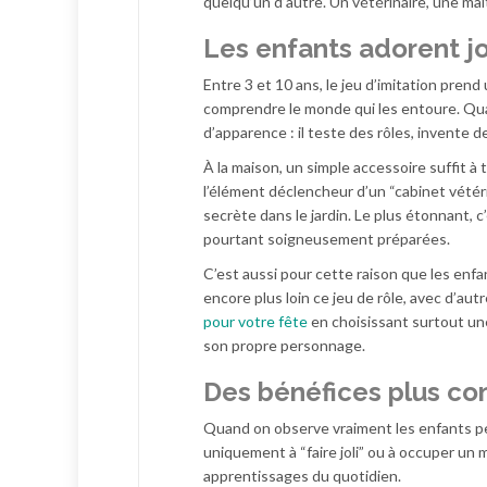
quelqu’un d’autre. Un vétérinaire, une maî
Les enfants adorent jo
Entre 3 et 10 ans, le jeu d’imitation pren
comprendre le monde qui les entoure. Qua
d’apparence : il teste des rôles, invente 
À la maison, un simple accessoire suffit 
l’élément déclencheur d’un “cabinet vétéri
secrète dans le jardin. Le plus étonnant, 
pourtant soigneusement préparées.
C’est aussi pour cette raison que les enfa
encore plus loin ce jeu de rôle, avec d’aut
pour votre fête
en choisissant surtout une
son propre personnage.
Des bénéfices plus con
Quand on observe vraiment les enfants pe
uniquement à “faire joli” ou à occuper un 
apprentissages du quotidien.