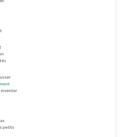
er.
t
t
on
ités
ousser
ement
t inventer
pas
s petits