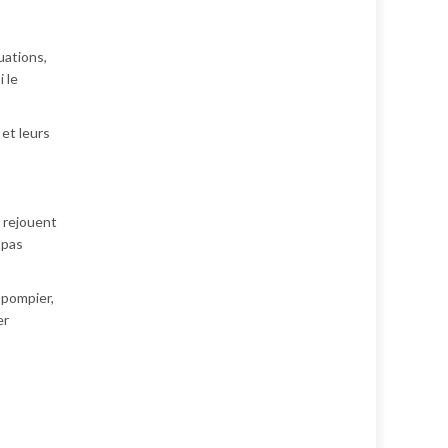
uations,
 le
 et leurs
s rejouent
 pas
 pompier,
er