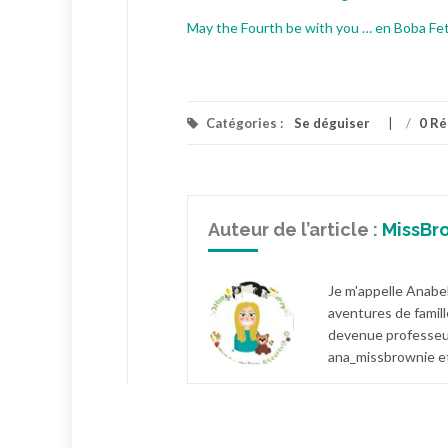
May the Fourth be with you … en Boba Fe
Catégories :
Se déguiser
/
0 R
Auteur de l’article :
MissBr
Je m'appelle Anabel
aventures de famill
devenue professeur
ana_missbrownie et