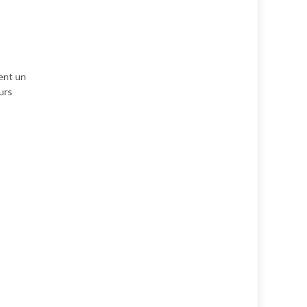
ment un
urs