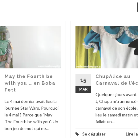
May the Fourth be
ChupAlice au
15
with you … en Boba
Carnaval de l’é
Fett
MAR
Quelques jours avant l
Le 4 mai dernier avait lieu la
J, Chupa m'a annoncé 
journée Star Wars. Pourquoi
carnaval de son école 
le 4 mai ? Parce que "May
lieu le samedi matin et 
The Fourth be with you". Un
fallait un...
bon jeu de mot qui ne...
Se déguiser
Lire l