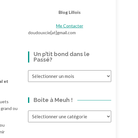
Blog Lillois
Me Contacter
doudouxcie[at]gmail.com
Un p’tit bond dans le
Passé?
Un
p’tit
al et
bond
dans
Boite à Meuh !
le
ouets
Passé?
p grand ou
Boite
à
 ou
Meuh
nir
!