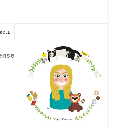
ROLL
pense