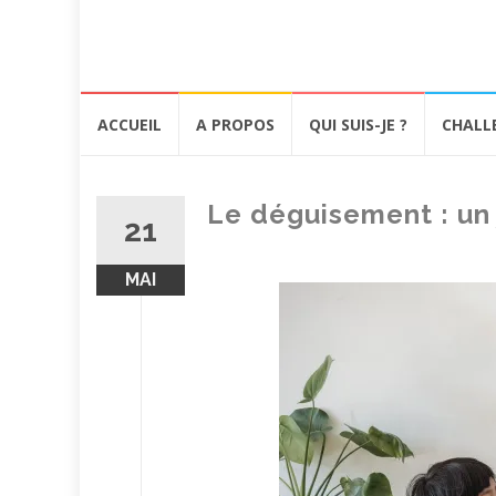
Aller
ACCUEIL
A PROPOS
QUI SUIS-JE ?
CHALL
au
contenu
Le déguisement : un 
21
MAI