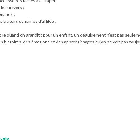
cessoires faciles à attraper ;
les univers ;
narios ;
lusieurs semaines d’affilée ;
ublie quand on grandit : pour un enfant, un déguisement n’est pas seule
s histoires, des émotions et des apprentissages qu’on ne voit pas toujo
delia