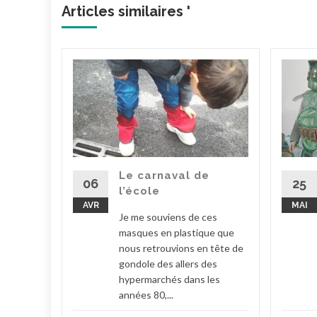
Articles similaires '
our
as avoir
 les
j'étais
déguiser
Le carnaval de
06
25
l’école
AVR
MAI
iser
Je me souviens de ces
masques en plastique que
la suite
nous retrouvions en tête de
gondole des allers des
hypermarchés dans les
années 80,...