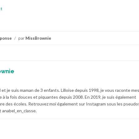
tt
éponse
/
par
MissBrownie
ownie
 et je suis maman de 3 enfants. Lilloise depuis 1998, je vous raconte me
e à la fois douces et piquantes depuis 2008. En 2019, je suis également
e des écoles. Retrouvez moi également sur Instagram sous les pseudo
 anabel_en_classe.