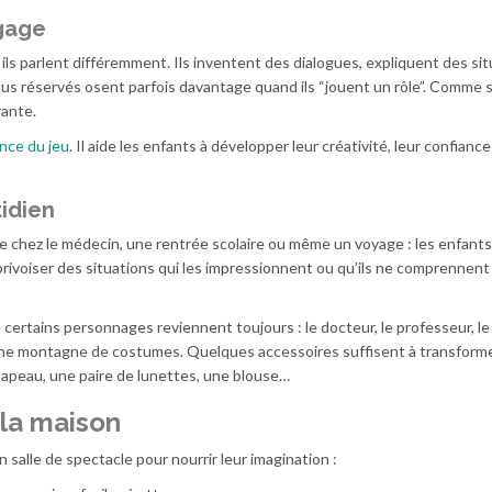
gage
ls parlent différemment. Ils inventent des dialogues, expliquent des sit
us réservés osent parfois davantage quand ils “jouent un rôle”. Comme si
rante.
ance du jeu
. Il aide les enfants à développer leur créativité, leur confiance
idien
e chez le médecin, une rentrée scolaire ou même un voyage : les enfant
pprivoiser des situations qui les impressionnent ou qu’ils ne comprennent
certains personnages reviennent toujours : le docteur, le professeur, le
d’une montagne de costumes. Quelques accessoires suffisent à transform
hapeau, une paire de lunettes, une blouse…
 la maison
salle de spectacle pour nourrir leur imagination :