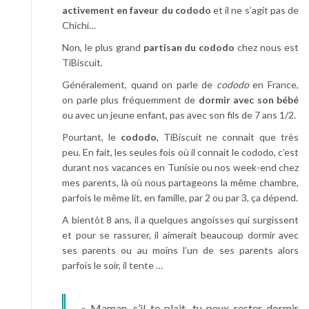
activement en faveur du cododo
et il ne s’agit pas de
Chichi…
Non, le plus grand
partisan du cododo
chez nous est
TiBiscuit.
Généralement, quand on parle de
cododo
en France,
on parle plus fréquemment de
dormir avec son bébé
ou avec un jeune enfant, pas avec son fils de 7 ans 1/2.
Pourtant, le
cododo
, TiBiscuit ne connait que très
peu. En fait, les seules fois où il connait le cododo, c’est
durant nos vacances en Tunisie ou nos week-end chez
mes parents, là où nous partageons la même chambre,
parfois le même lit, en famille, par 2 ou par 3, ça dépend.
A bientôt 8 ans, il a quelques angoisses qui surgissent
et pour se rassurer, il aimerait beaucoup dormir avec
ses parents ou au moins l’un de ses parents alors
parfois le soir, il tente …
« Maman, s’il te plait, tu peux rester dormir