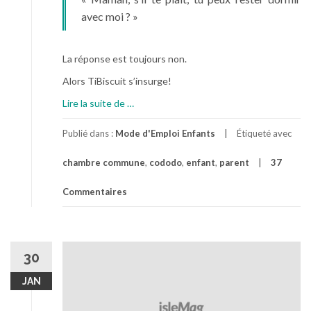
avec moi ? »
La réponse est toujours non.
Alors TiBiscuit s’insurge!
à
Lire la suite de
…
p
r
Publié dans :
Mode d'Emploi Enfants
Étiqueté avec
o
chambre commune
,
cododo
,
enfant
,
parent
37
p
o
Commentaires
s
S
o
n
30
A
r
JAN
g
u