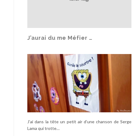
m
e
n
t
c
h
J’aurai du me Méfier …
o
c
e
n
f
a
v
e
u
r
d
u
J’ai dans la tête un petit air d’une chanson de Serge
C
Lama qui trotte…
o
d