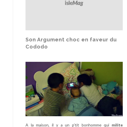
o
d
e
V
a
c
Son Argument choc en faveur du
a
Cododo
n
c
e
s
A la maison, il y a un p’tit bonhomme qui
milite