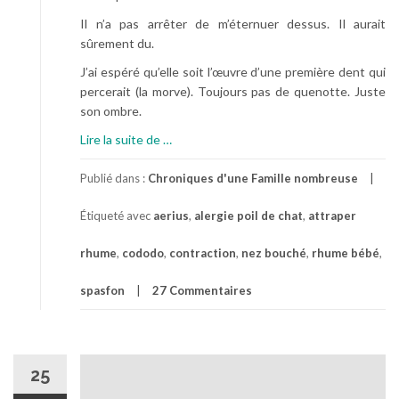
Il n’a pas arrêter de m’éternuer dessus. Il aurait
sûrement du.
J’ai espéré qu’elle soit l’œuvre d’une première dent qui
percerait (la morve). Toujours pas de quenotte. Juste
son ombre.
à
Lire la suite de
…
p
r
Publié dans :
Chroniques d'une Famille nombreuse
o
Étiqueté avec
aerius
,
alergie poil de chat
,
attraper
p
o
rhume
,
cododo
,
contraction
,
nez bouché
,
rhume bébé
,
s
J
spasfon
27 Commentaires
’
a
u
r
25
a
i