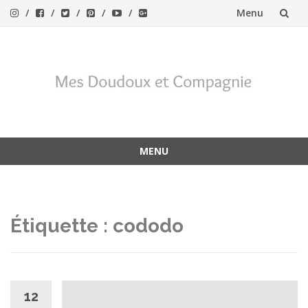
Menu
Aller
au
contenu
MENU
Aller
au
contenu
Étiquette :
cododo
12