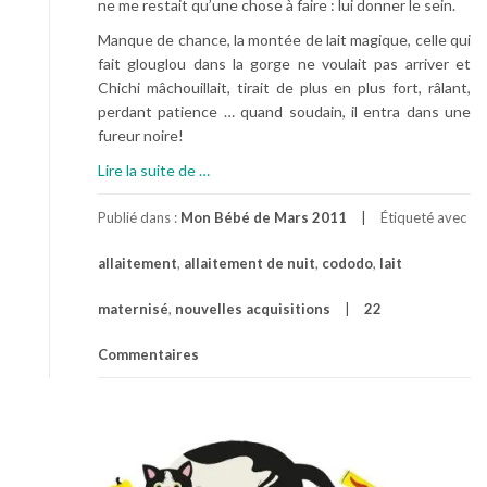
ne me restait qu’une chose à faire : lui donner le sein.
Manque de chance, la montée de lait magique, celle qui
fait glouglou dans la gorge ne voulait pas arriver et
Chichi mâchouillait, tirait de plus en plus fort, râlant,
perdant patience … quand soudain, il entra dans une
fureur noire!
à
Lire la suite de
…
p
r
Publié dans :
Mon Bébé de Mars 2011
Étiqueté avec
o
allaitement
,
allaitement de nuit
,
cododo
,
lait
p
o
maternisé
,
nouvelles acquisitions
22
s
D
Commentaires
i
s
t
r
i
b