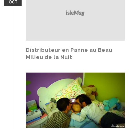
OCT
d
u
m
e
M
é
f
i
Distributeur en Panne au Beau
e
Milieu de la Nuit
r
…