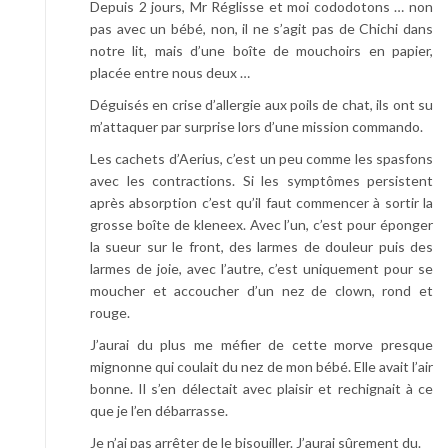
Depuis 2 jours, Mr Réglisse et moi cododotons … non
o
pas avec un bébé, non, il ne s’agit pas de Chichi dans
d
notre lit, mais d’une boîte de mouchoirs en papier,
o
placée entre nous deux …
Déguisés en crise d’allergie aux poils de chat, ils ont su
m’attaquer par surprise lors d’une mission commando.
Les cachets d’Aerius, c’est un peu comme les spasfons
avec les contractions. Si les symptômes persistent
après absorption c’est qu’il faut commencer à sortir la
grosse boîte de kleneex. Avec l’un, c’est pour éponger
la sueur sur le front, des larmes de douleur puis des
larmes de joie, avec l’autre, c’est uniquement pour se
moucher et accoucher d’un nez de clown, rond et
rouge.
J’aurai du plus me méfier de cette morve presque
mignonne qui coulait du nez de mon bébé. Elle avait l’air
bonne. Il s’en délectait avec plaisir et rechignait à ce
que je l’en débarrasse.
Je n’ai pas arrêter de le bisouiller. J’aurai sûrement du.