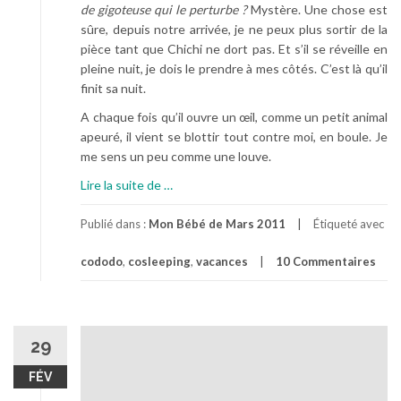
de gigoteuse qui le perturbe ?
Mystère. Une chose est
sûre, depuis notre arrivée, je ne peux plus sortir de la
pièce tant que Chichi ne dort pas. Et s’il se réveille en
pleine nuit, je dois le prendre à mes côtés. C’est là qu’il
finit sa nuit.
A chaque fois qu’il ouvre un œil, comme un petit animal
apeuré, il vient se blottir tout contre moi, en boule. Je
me sens un peu comme une louve.
à
Lire la suite de
…
p
r
Publié dans :
Mon Bébé de Mars 2011
Étiqueté avec
o
cododo
,
cosleeping
,
vacances
10 Commentaires
p
o
s
C
o
29
D
FÉV
o
d