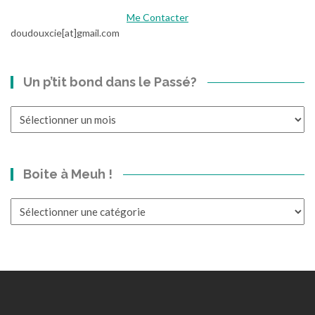
l
Me Contacter
i
doudouxcie[at]gmail.com
e
u
d
Un p’tit bond dans le Passé?
e
l
Un
a
p’tit
N
bond
u
dans
i
Boite à Meuh !
le
t
Passé?
Boite
à
Meuh
!