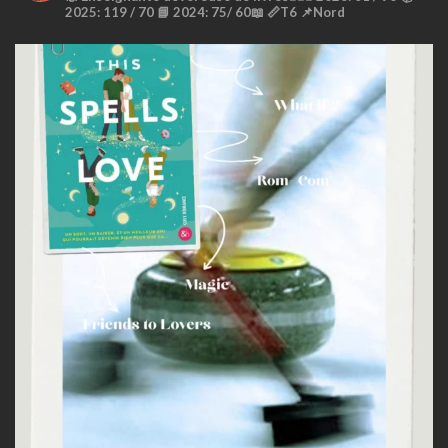
2025: 119 / 70 📘
2024: 75/ 60📖
📏T6
📌Nord