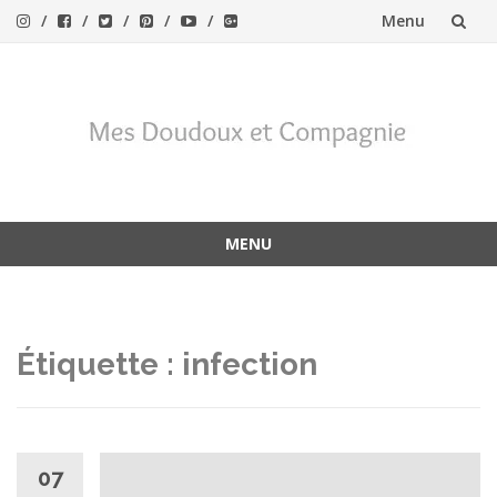
Menu
Aller
au
contenu
MENU
Aller
au
contenu
Étiquette :
infection
07