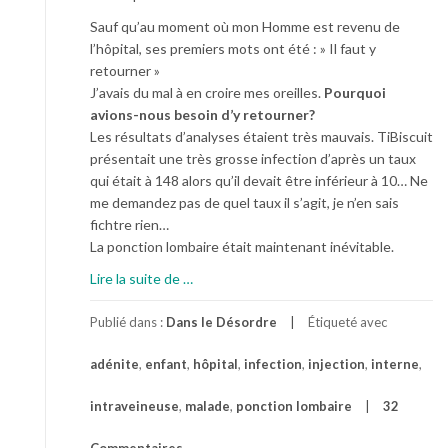
Sauf qu’au moment où mon Homme est revenu de
l’hôpital, ses premiers mots ont été : » Il faut y
retourner »
J’avais du mal à en croire mes oreilles.
Pourquoi
avions-nous besoin d’y retourner?
Les résultats d’analyses étaient très mauvais. TiBiscuit
présentait une très grosse infection d’après un taux
qui était à 148 alors qu’il devait être inférieur à 10… Ne
me demandez pas de quel taux il s’agit, je n’en sais
fichtre rien…
La ponction lombaire était maintenant inévitable.
à
Lire la suite de
…
p
r
Publié dans :
Dans le Désordre
Étiqueté avec
o
adénite
,
enfant
,
hôpital
,
infection
,
injection
,
interne
,
p
o
intraveineuse
,
malade
,
ponction lombaire
32
s
Q