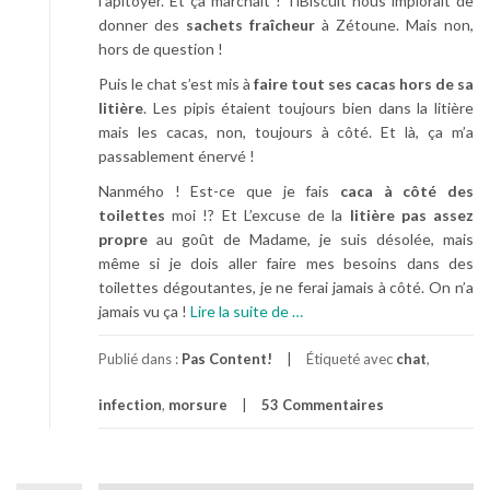
l’apitoyer. Et ça marchait ! TiBiscuit nous implorait de
donner des
sachets fraîcheur
à Zétoune. Mais non,
hors de question !
Puis le chat s’est mis à
faire tout ses cacas hors de sa
litière
. Les pipis étaient toujours bien dans la litière
mais les cacas, non, toujours à côté. Et là, ça m’a
passablement énervé !
Nanmého ! Est-ce que je fais
caca à côté des
toilettes
moi !? Et L’excuse de la
litière pas assez
propre
au goût de Madame, je suis désolée, mais
même si je dois aller faire mes besoins dans des
toilettes dégoutantes, je ne ferai jamais à côté. On n’a
à
jamais vu ça !
Lire la suite de
…
p
r
Publié dans :
Pas Content!
Étiqueté avec
chat
,
o
infection
,
morsure
53 Commentaires
p
o
s
B