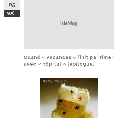
a
05
t
AOÛT
t
u
e
p
a
r
K
O
Quand « vacances » finit par rimer
!
avec « hôpital » {épilogue}