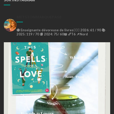
METSTONMARQUEPAGE
🐝
Enseignante dévoreuse de livres🙇🏼‍♀️
2026: 61 / 90 📚
2025: 119 / 70 📘
2024: 75/ 60📖
📏T6
📌Nord