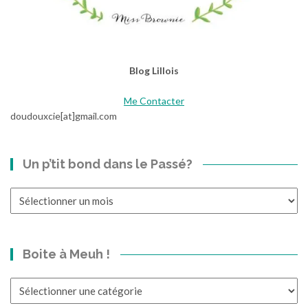
p
a
r
r
Blog Lillois
i
m
Me Contacter
e
doudouxcie[at]gmail.com
r
a
v
Un p’tit bond dans le Passé?
e
c
Un
«
p’tit
bond
h
dans
ô
Boite à Meuh !
le
p
Passé?
i
Boite
t
à
a