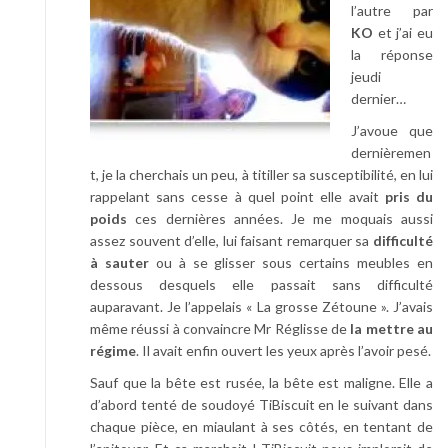
l’autre par
KO
et j’ai eu
la réponse
jeudi
dernier…
J’avoue que
dernièremen
t, je la cherchais un peu, à titiller sa susceptibilité, en lui
rappelant sans cesse à quel point elle avait
pris du
poids
ces dernières années. Je me moquais aussi
assez souvent d’elle, lui faisant remarquer sa
difficulté
à sauter
ou à se glisser sous certains meubles en
dessous desquels elle passait sans difficulté
auparavant. Je l’appelais « La grosse Zétoune ». J’avais
même réussi à convaincre Mr Réglisse de
la mettre au
régime
. Il avait enfin ouvert les yeux après l’avoir pesé.
Sauf que la bête est rusée, la bête est maligne. Elle a
d’abord tenté de soudoyé TiBiscuit en le suivant dans
chaque pièce, en miaulant à ses côtés, en tentant de