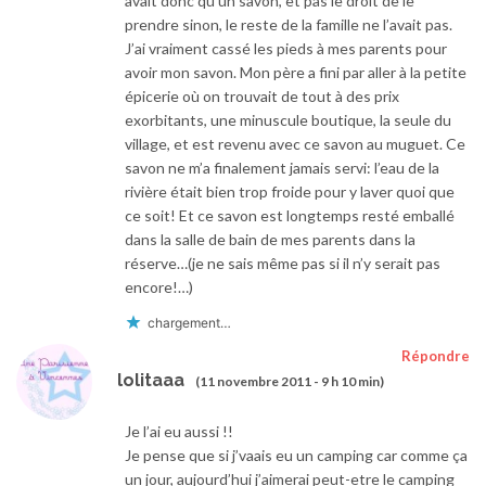
avait donc qu’un savon, et pas le droit de le
prendre sinon, le reste de la famille ne l’avait pas.
J’ai vraiment cassé les pieds à mes parents pour
avoir mon savon. Mon père a fini par aller à la petite
épicerie où on trouvait de tout à des prix
exorbitants, une minuscule boutique, la seule du
village, et est revenu avec ce savon au muguet. Ce
savon ne m’a finalement jamais servi: l’eau de la
rivière était bien trop froide pour y laver quoi que
ce soit! Et ce savon est longtemps resté emballé
dans la salle de bain de mes parents dans la
réserve…(je ne sais même pas si il n’y serait pas
encore!…)
chargement…
Répondre
lolitaaa
(11 novembre 2011 - 9 h 10 min)
Je l’ai eu aussi !!
Je pense que si j’vaais eu un camping car comme ça
un jour, aujourd’hui j’aimerai peut-etre le camping