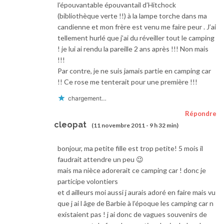
l’épouvantable épouvantail d’Hitchock
(bibliothèque verte !!) à la lampe torche dans ma
candienne et mon frère est venu me faire peur . J’ai
tellement hurlé que j’ai du réveiller tout le camping
! je lui ai rendu la pareille 2 ans après !!! Non mais
!!!
Par contre, je ne suis jamais partie en camping car
!! Ce rose me tenterait pour une première !!!
chargement…
Répondre
cleopat
(11 novembre 2011 - 9 h 32 min)
bonjour, ma petite fille est trop petite! 5 mois il
faudrait attendre un peu 😉
mais ma nièce adorerait ce camping car ! donc je
participe volontiers
et d ailleurs moi aussi j aurais adoré en faire mais vu
que j ai l âge de Barbie à l’époque les camping car n
existaient pas ! j ai donc de vagues souvenirs de