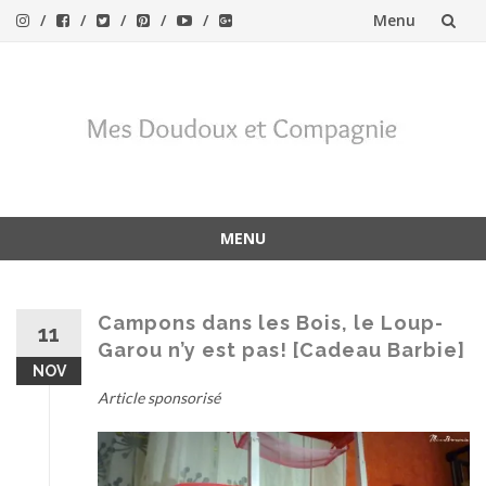
Menu
Aller
au
contenu
MENU
Aller
au
contenu
Campons dans les Bois, le Loup-
11
Garou n’y est pas! [Cadeau Barbie]
NOV
Article sponsorisé