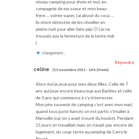
niveau camping pour zhom et moi, en
compagnie de ma soeur et mon beau-
frère … soirée super, j’ai abusé du coca …
ils m’ont détestée de les réveiller en
pleine nuit pour aller faire pipi 🙂 ( je ne
trouvais pas la fermeture de la tente mdr
)
chargement…
Répondre
celine
(11 novembre 2011 - 14 h 20 min)
Alors moi je joue pour mes deux filles. Celle de 7
ans qui joue encore beaucoup aux Barbies et celle
de 3 ans qui commence à s’y interresser.
Mon pire souvenir de camping c’est avec mon mari,
quand tous juste fiancés on est partis s’intaller à
Marseille (car on y avait trouvé du boulot). Pendant
15 jours on travaillait mais on n’avait pas encore de
logement, du coup tente aucamping de Carry le
Rouet.