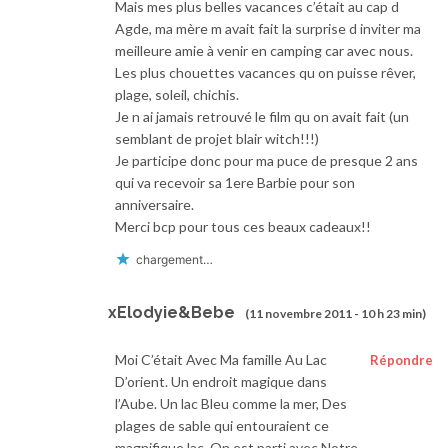
Mais mes plus belles vacances c’était au cap d
Agde, ma mère m avait fait la surprise d inviter ma
meilleure amie à venir en camping car avec nous.
Les plus chouettes vacances qu on puisse rêver,
plage, soleil, chichis.
Je n ai jamais retrouvé le film qu on avait fait (un
semblant de projet blair witch!!!)
Je participe donc pour ma puce de presque 2 ans
qui va recevoir sa 1ere Barbie pour son
anniversaire.
Merci bcp pour tous ces beaux cadeaux!!
chargement…
xElodyie&Bebe
(11 novembre 2011 - 10 h 23 min)
Moi C’était Avec Ma famille Au Lac
Répondre
D’orient. Un endroit magique dans
l’Aube. Un lac Bleu comme la mer, Des
plages de sable qui entouraient ce
magnifique lac. On est parti avec Notre