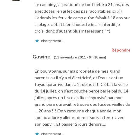
Le camping j’ai pratiqué de tout bébé à 21 ans, des
anecdotes j’en ai (et des pas racontables ici ;-))
J’adorais les feux de camp qu’on faisait à 18 ans sur
la plage, c’était bien chouette (mais interdit je
crois, donc d’autant plus intéressant ^^)
chargement…
Répondre
Gawine
(11 novembre 2011 - 8 h 18 min)
En bourgogne, sur ma propriété de mes grand
parents ou il n’y a ni électricité, et l’eau, c’est un
tuyau qui arrive dansUN robinet !!! C’était la veille
du 14 juillet, on s’est couche berce par le bal du 14
juillet, après un feu d’artifice improvisé par mon
grand père qui avait retrouvé des fusées vieilles de
… 20 ans !!! On y retourne chaque année, mon
Loulou adore y aller et dormir sous la tente avec
son papy…. Et passer 2 jours dehors….
chargement…