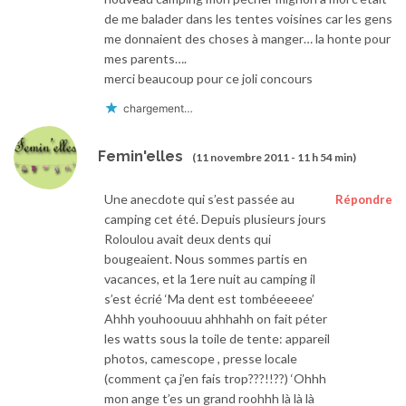
de me balader dans les tentes voisines car les gens
me donnaient des choses à manger… la honte pour
mes parents….
merci beaucoup pour ce joli concours
chargement…
Femin'elles
(11 novembre 2011 - 11 h 54 min)
Une anecdote qui s’est passée au
Répondre
camping cet été. Depuis plusieurs jours
Roloulou avait deux dents qui
bougeaient. Nous sommes partis en
vacances, et la 1ere nuit au camping il
s’est écrié ‘Ma dent est tombéeeeee’
Ahhh youhoouuu ahhhahh on fait péter
les watts sous la toile de tente: appareil
photos, camescope , presse locale
(comment ça j’en fais trop???!!??) ‘Ohhh
mon ange t’es un grand roohhh là là là