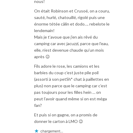
nous!
On était Robinson et Crusoé, on a couru,
sauté, hurlé, chatouillé, rigolé puis une
énorme tétée câlin et dodo…. rebelote le
lendemain!
Mais je t’avoue que j’en ais rêvé du
camping car avec jacuzzi, parce que l’eau,
elle, n’est devenue chaude qu’un mois
après 😉
Fils adore le rose, les camions et les
barbies du coup c’est juste pile poil
(assorti à son petSh* chat à paillettes en
plus) non parce que le camping car c’est
pas toujours pour les filles hein … on
peut l’avoir quand même si on est méga
fan?
Et puis si on gagne, on a promis de
donner le carton à LMO 😉
chargement…