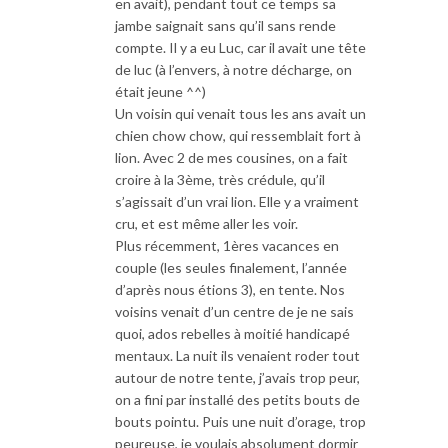
en avait), pendant tout ce temps sa
jambe saignait sans qu’il sans rende
compte. Il y a eu Luc, car il avait une tête
de luc (à l’envers, à notre décharge, on
était jeune ^^)
Un voisin qui venait tous les ans avait un
chien chow chow, qui ressemblait fort à
lion. Avec 2 de mes cousines, on a fait
croire à la 3ème, très crédule, qu’il
s’agissait d’un vrai lion. Elle y a vraiment
cru, et est même aller les voir.
Plus récemment, 1ères vacances en
couple (les seules finalement, l’année
d’après nous étions 3), en tente. Nos
voisins venait d’un centre de je ne sais
quoi, ados rebelles à moitié handicapé
mentaux. La nuit ils venaient roder tout
autour de notre tente, j’avais trop peur,
on a fini par installé des petits bouts de
bouts pointu. Puis une nuit d’orage, trop
peureuse, je voulais absolument dormir