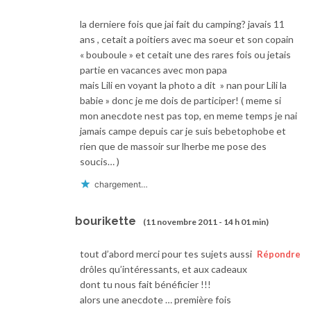
la derniere fois que jai fait du camping? javais 11
ans , cetait a poitiers avec ma soeur et son copain
« bouboule » et cetait une des rares fois ou jetais
partie en vacances avec mon papa
mais Lili en voyant la photo a dit » nan pour Lili la
babie » donc je me dois de participer! ( meme si
mon anecdote nest pas top, en meme temps je nai
jamais campe depuis car je suis bebetophobe et
rien que de massoir sur lherbe me pose des
soucis… )
chargement…
bourikette
(11 novembre 2011 - 14 h 01 min)
tout d’abord merci pour tes sujets aussi
Répondre
drôles qu’intéressants, et aux cadeaux
dont tu nous fait bénéficier !!!
alors une anecdote … première fois