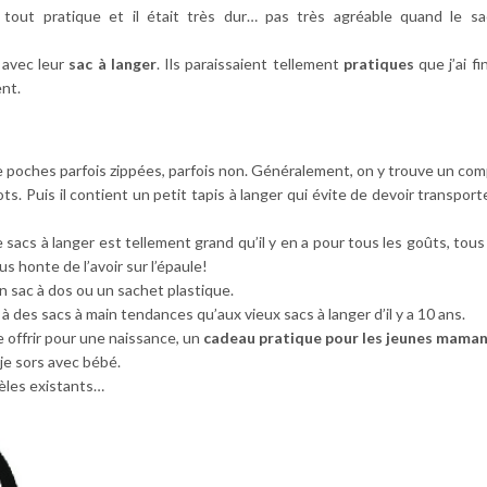
 tout pratique et il était très dur… pas très agréable quand le sa
 avec leur
sac à langer
. Ils paraissaient tellement
pratiques
que j’ai fi
nt.
s de poches parfois zippées, parfois non. Généralement, on y trouve un co
ts. Puis il contient un petit tapis à langer qui évite de devoir transport
 sacs à langer est tellement grand qu’il y en a pour tous les goûts, tous
 honte de l’avoir sur l’épaule!
n sac à dos ou un sachet plastique.
 des sacs à main tendances qu’aux vieux sacs à langer d’il y a 10 ans.
e offrir pour une naissance, un
cadeau pratique pour les jeunes mama
 je sors avec bébé.
dèles existants…