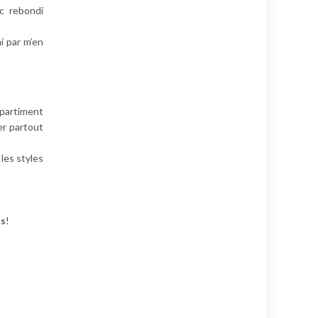
c rebondi
ni par m’en
mpartiment
er partout
 les styles
ns
!