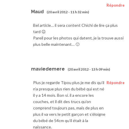
Répondre
Maud
(20 avril 2012 - 11 h 32 min)
Bel article… il sera content Chichi de lire ça plus
tard 😉
Pareil pour les photos qui datent, je la trouve aussi
plus belle maintenant… 🙂
maviedemere
(20 avril 2012 - 13 h 09 min)
Plus je regarde Tipou plus je me dis qu’il
Répondre
n’a presque plus rien du bébé qui est né
il y a 14 mois. Bon si. il a encore les
couches, et il dit des trucs qu’on
comprend toujours pas, mais de plus en
plus il va vers le petit garçon et s’éloigne
du bébé de 54cm qu’il était à la
naissance.