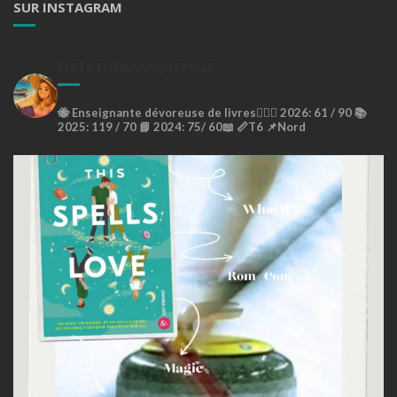
SUR INSTAGRAM
METSTONMARQUEPAGE
🐝
Enseignante dévoreuse de livres🙇🏼‍♀️
2026: 61 / 90 📚
2025: 119 / 70 📘
2024: 75/ 60📖
📏T6
📌Nord