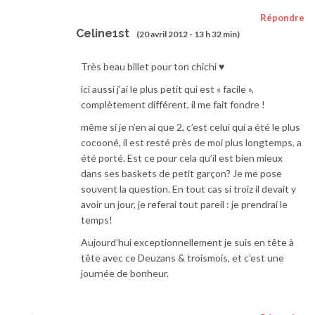
Répondre
Celine1st
(20 avril 2012 - 13 h 32 min)
Très beau billet pour ton chichi ♥
ici aussi j’ai le plus petit qui est « facile »,
complètement différent, il me fait fondre !
même si je n’en ai que 2, c’est celui qui a été le plus
cocooné, il est resté près de moi plus longtemps, a
été porté. Est ce pour cela qu’il est bien mieux
dans ses baskets de petit garçon? Je me pose
souvent la question. En tout cas si troiz il devait y
avoir un jour, je referai tout pareil : je prendrai le
temps!
Aujourd’hui exceptionnellement je suis en tête à
tête avec ce Deuzans & troismois, et c’est une
journée de bonheur.