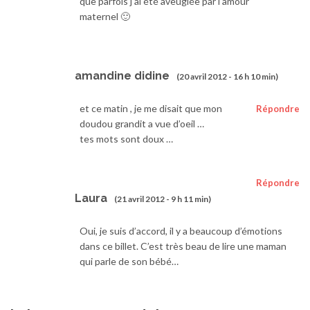
que parfois j’ai été aveuglée par l’amour
maternel 🙂
amandine didine
(20 avril 2012 - 16 h 10 min)
et ce matin , je me disait que mon
Répondre
doudou grandit a vue d’oeil …
tes mots sont doux …
Répondre
Laura
(21 avril 2012 - 9 h 11 min)
Oui, je suis d’accord, il y a beaucoup d’émotions
dans ce billet. C’est très beau de lire une maman
qui parle de son bébé…