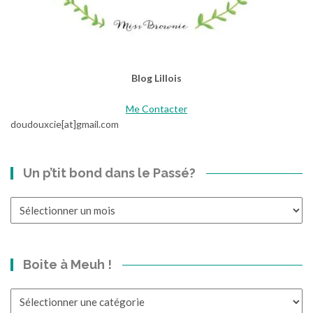
Blog Lillois
Me Contacter
doudouxcie[at]gmail.com
Un p’tit bond dans le Passé?
Un
p’tit
bond
dans
Boite à Meuh !
le
Passé?
Boite
à