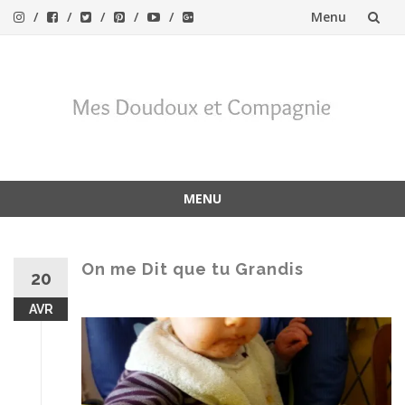
Menu
Aller
au
contenu
MENU
Aller
au
contenu
On me Dit que tu Grandis
20
AVR