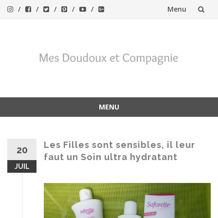
Menu
Aller
au
contenu
MENU
Aller
au
contenu
Les Filles sont sensibles, il leur
20
faut un Soin ultra hydratant
JUIL