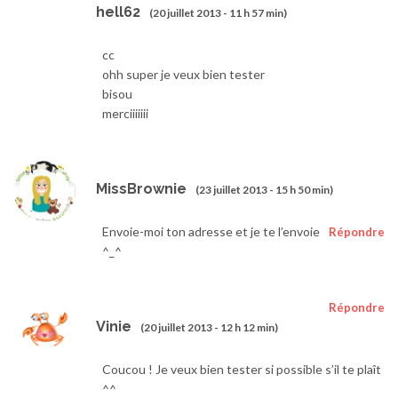
hell62
(20 juillet 2013 - 11 h 57 min)
cc
ohh super je veux bien tester
bisou
merciiiiiii
MissBrownie
(23 juillet 2013 - 15 h 50 min)
Envoie-moi ton adresse et je te l’envoie
Répondre
^_^
Répondre
Vinie
(20 juillet 2013 - 12 h 12 min)
Coucou ! Je veux bien tester si possible s’il te plaît
^^