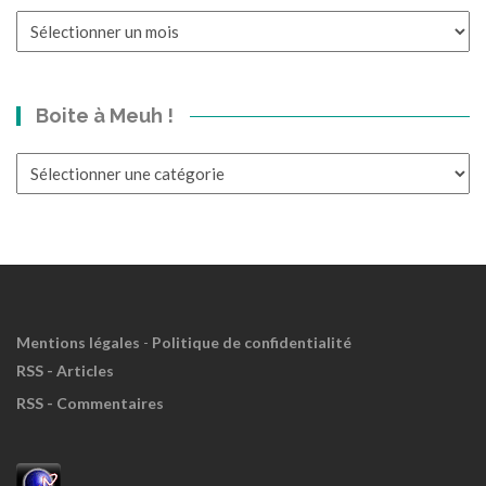
Un
p’tit
bond
dans
Boite à Meuh !
le
Passé?
Boite
à
Meuh
!
Mentions légales
-
Politique de confidentialité
RSS - Articles
RSS - Commentaires