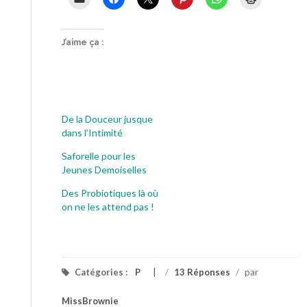
J’aime ça :
De la Douceur jusque
dans l’Intimité
Saforelle pour les
Jeunes Demoiselles
Des Probiotiques là où
on ne les attend pas !
Catégories :
P
/
13 Réponses
/
par
MissBrownie