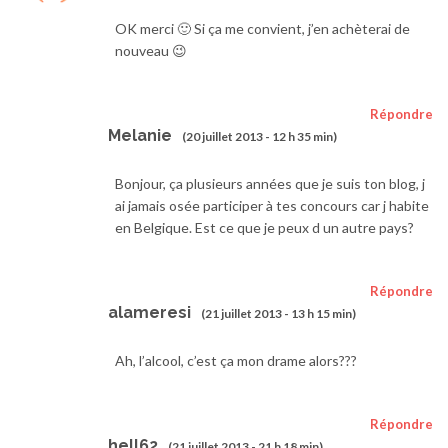
OK merci 🙂 Si ça me convient, j’en achèterai de
nouveau 😉
Répondre
Melanie
(20 juillet 2013 - 12 h 35 min)
Bonjour, ça plusieurs années que je suis ton blog, j
ai jamais osée participer à tes concours car j habite
en Belgique. Est ce que je peux d un autre pays?
Répondre
alameresi
(21 juillet 2013 - 13 h 15 min)
Ah, l’alcool, c’est ça mon drame alors???
Répondre
hell62
(21 juillet 2013 - 21 h 18 min)