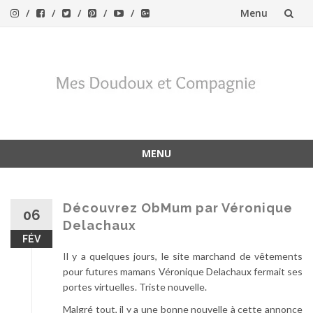
Menu
Aller
au
contenu
MENU
Aller
au
contenu
Découvrez ObMum par Véronique
06
Delachaux
FÉV
Il y a quelques jours, le site marchand de vêtements
pour futures mamans Véronique Delachaux fermait ses
portes virtuelles. Triste nouvelle.
Malgré tout, il y a une bonne nouvelle à cette annonce