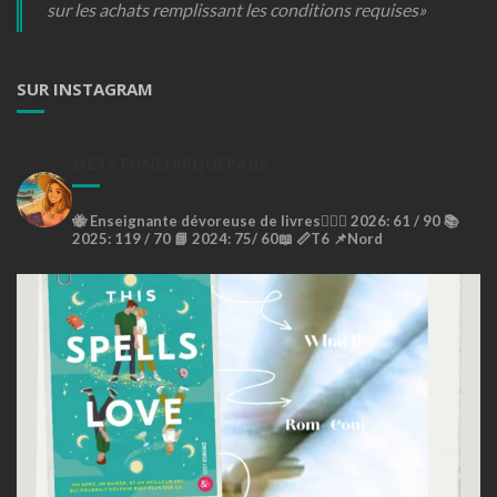
sur les achats remplissant les conditions requises»
SUR INSTAGRAM
METSTONMARQUEPAGE
🐝
Enseignante dévoreuse de livres🙇🏼‍♀️
2026: 61 / 90 📚
2025: 119 / 70 📘
2024: 75/ 60📖
📏T6
📌Nord