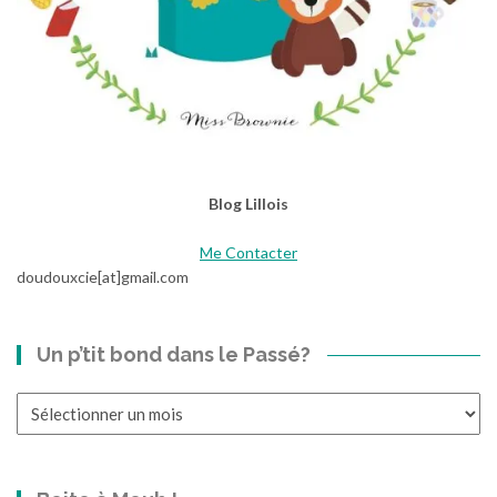
Blog Lillois
Me Contacter
doudouxcie[at]gmail.com
Un p’tit bond dans le Passé?
Un
p’tit
bond
dans