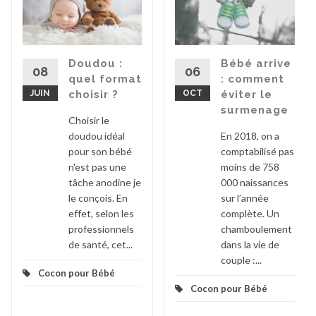
Doudou :
Bébé arrive
08
06
quel format
: comment
JUIN
choisir ?
OCT
éviter le
surmenage
Choisir le
doudou idéal
En 2018, on a
pour son bébé
comptabilisé pas
n'est pas une
moins de 758
tâche anodine je
000 naissances
le conçois. En
sur l’année
effet, selon les
complète. Un
professionnels
chamboulement
de santé, cet...
dans la vie de
couple :...
Cocon pour Bébé
Cocon pour Bébé