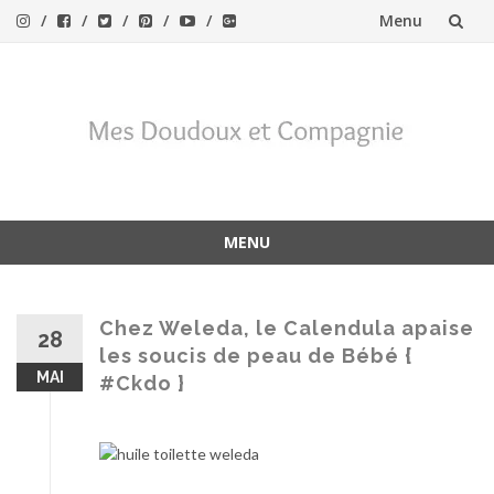
Menu
Aller
au
contenu
MENU
Aller
au
contenu
Chez Weleda, le Calendula apaise
28
les soucis de peau de Bébé {
MAI
#Ckdo }