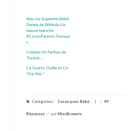
Avis sur la gamme Bébé
Derma de Weleda à la
mauve blanche
#CoconParentsTesteur
s
Comme Un Parfum de
Tunisie …
Ca Gratte-Ouille et Ca
Tire-Aïe !
Catégories :
Cocon pour Bébé
/
49
Réponses
/
par
MissBrownie