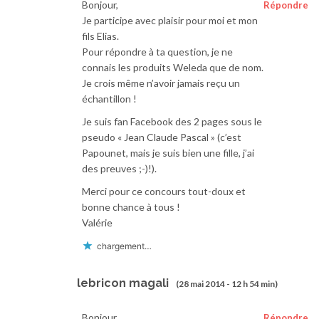
Bonjour,
Répondre
Je participe avec plaisir pour moi et mon
fils Elias.
Pour répondre à ta question, je ne
connais les produits Weleda que de nom.
Je crois même n’avoir jamais reçu un
échantillon !
Je suis fan Facebook des 2 pages sous le
pseudo « Jean Claude Pascal » (c’est
Papounet, mais je suis bien une fille, j’ai
des preuves ;-)!).
Merci pour ce concours tout-doux et
bonne chance à tous !
Valérie
chargement…
lebricon magali
(28 mai 2014 - 12 h 54 min)
Bonjour ,
Répondre