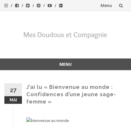
Menu
Aller
au
contenu
MENU
Aller
au
contenu
J’ai lu « Bienvenue au monde :
27
Confidences d’une jeune sage-
MAI
femme »