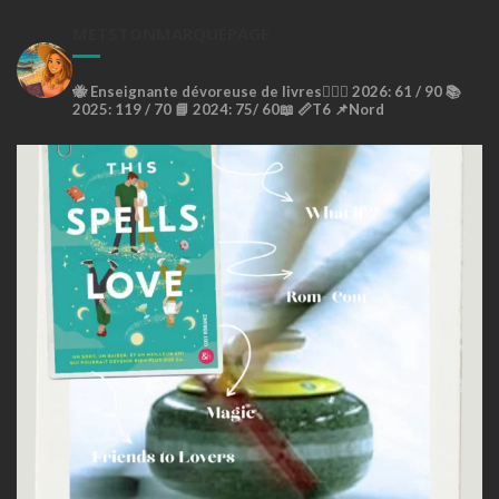
METSTONMARQUEPAGE
🐝
Enseignante dévoreuse de livres🙇🏼‍♀️
2026: 61 / 90 📚
2025: 119 / 70 📘
2024: 75/ 60📖
📏T6
📌Nord