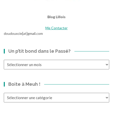
Blog Lillois
Me Contacter
doudouxcie[at]gmail.com
Un p’tit bond dans le Passé?
Un
p’tit
bond
dans
Boite à Meuh !
le
Passé?
Boite
à
Meuh
!