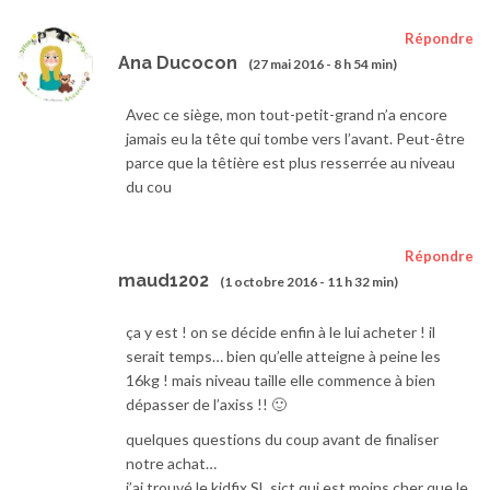
Répondre
Ana Ducocon
(27 mai 2016 - 8 h 54 min)
Avec ce siège, mon tout-petit-grand n’a encore
jamais eu la tête qui tombe vers l’avant. Peut-être
parce que la têtière est plus resserrée au niveau
du cou
Répondre
maud1202
(1 octobre 2016 - 11 h 32 min)
ça y est ! on se décide enfin à le lui acheter ! il
serait temps… bien qu’elle atteigne à peine les
16kg ! mais niveau taille elle commence à bien
dépasser de l’axiss !! 🙂
quelques questions du coup avant de finaliser
notre achat…
j’ai trouvé le kidfix SL sict qui est moins cher que le