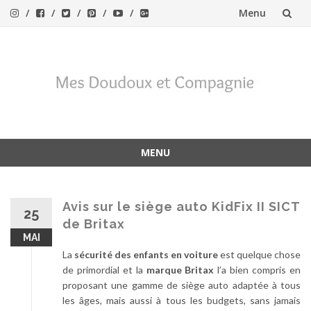
Menu
Aller
au
contenu
MENU
Aller
au
contenu
Avis sur le siège auto KidFix II SICT
25
de Britax
MAI
La
sécurité des enfants en voiture
est quelque chose
de primordial et la
marque Britax
l’a bien compris en
proposant une gamme de siège auto adaptée à tous
les âges, mais aussi à tous les budgets, sans jamais