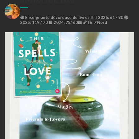
METSTONMARQUEPAGE
🐝
Enseignante dévoreuse de livres🙇🏼‍♀️
2026: 61 / 90 📚
2025: 119 / 70 📘
2024: 75/ 60📖
📏T6
📌Nord