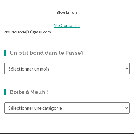
Blog Lillois
Me Contacter
doudouxcie[at]gmail.com
Un p’tit bond dans le Passé?
Un
p’tit
bond
dans
Boite à Meuh !
le
Passé?
Boite
à
Meuh
!