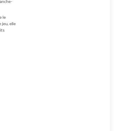
lanche-
e le
jeu, elle
its