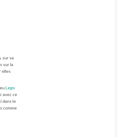
, sur sa
s sur la
 elles
 jeu
Lego
uer avec ce
i dans le
ros comme