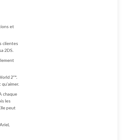
tions et
s clientes
 sa 2DS.
galement
orld 2″*.
t qu’aimer.
 A chaque
is les
Elle peut
Ariel,