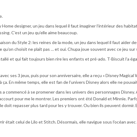
e.
 Home designer, un jeu dans lequel il faut imaginer l’intérieur des habita
ing. C’est un jeu qu’elle aime beaucoup.
aison du Style 2: les reines de la mode, un jeu dans lequel il faut aider de
 ce qu’on choisit ne plaît pas … et oui. Chupa joue souvent avec ce jeu sur
stallé et qui fait toujours bien rire les enfants et pré-ado. T-Biscuit l’a é
vec ses 3 jeux, puis pour son anniversaire, elle a reçu « Disney Magical W
’à ça. En même temps, elle est fan de l’univers Disney alors elle ne pouvai
puis a commencé à se promener dans les univers des personnages Disney.
 accourt pour me le montrer. Les premiers ont été Donald et Minnie. Parfo
e doit repasser plus tard pour les y trouver. Ou bien ils peuvent dormir. 
r était celui de Lilo et Stitch. Désormais, elle navigue sous l’océan avec 