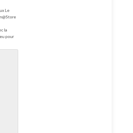
aux Le
ion@Store
c la
jeu pour