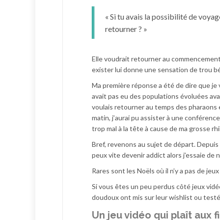
« Si tu avais la possibilité de voy
retourner ? »
Elle voudrait retourner au commencement 
exister lui donne une sensation de trou b
Ma première réponse a été de dire que je v
avait pas eu des populations évoluées avan
voulais retourner au temps des pharaons 
matin, j’aurai pu assister à une conférence
trop mal à la tête à cause de ma grosse rh
Bref, revenons au sujet de départ. Depuis 2
peux vite devenir addict alors j’essaie de ne
Rares sont les Noëls où il n’y a pas de je
Si vous êtes un peu perdus côté jeux vidéo
doudoux ont mis sur leur wishlist ou testé
Un jeu vidéo qui plaît aux fi