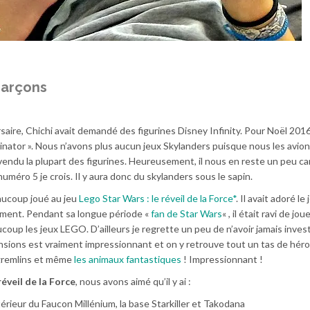
 garçons
saire, Chichi avait demandé des figurines Disney Infinity. Pour Noël 2016
aginator ». Nous n’avons plus aucun jeux Skylanders puisque nous les avion
revendu la plupart des figurines. Heureusement, il nous en reste un peu car
uméro 5 je crois. Il y aura donc du skylanders sous le sapin.
aucoup joué au jeu
Lego Star Wars : le réveil de la Force*
. Il avait adoré le
rement. Pendant sa longue période «
fan de Star Wars
« , il était ravi de jo
coup les jeux LEGO. D’ailleurs je regrette un peu de n’avoir jamais invest
nsions est vraiment impressionnant et on y retrouve tout un tas de hé
 gremlins et même
les animaux fantastiques
! Impressionnant !
réveil de la Force
, nous avons aimé qu’il y ai :
térieur du Faucon Millénium, la base Starkiller et Takodana