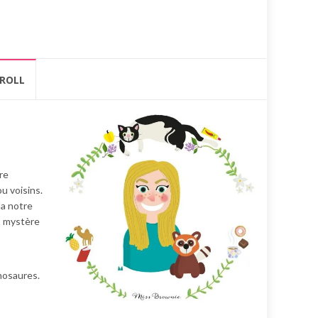
ROLL
re
u voisins.
la notre
r, mystère
inosaures.