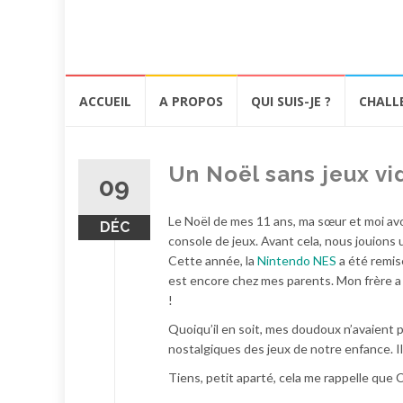
Aller
ACCUEIL
A PROPOS
QUI SUIS-JE ?
CHALL
au
contenu
Un Noël sans jeux vi
09
Le Noël de mes 11 ans, ma sœur et moi av
DÉC
console de jeux. Avant cela, nous jouions 
Cette année, la
Nintendo NES
a été remise
est encore chez mes parents. Mon frère a g
!
Quoiqu’il en soit, mes doudoux n’avaient p
nostalgiques des jeux de notre enfance. Il
Tiens, petit aparté, cela me rappelle que