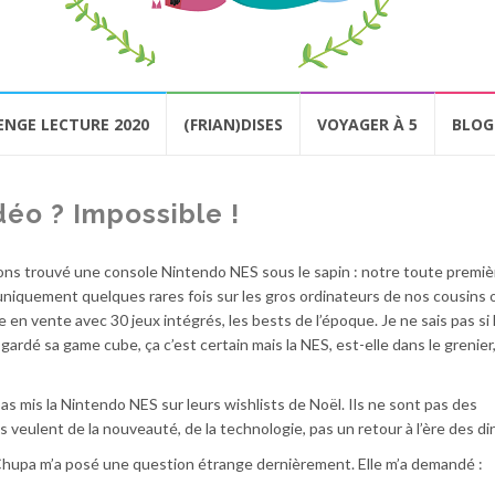
ENGE LECTURE 2020
(FRIAN)DISES
VOYAGER À 5
BLOG
déo ? Impossible !
ons trouvé une console Nintendo NES sous le sapin : notre toute premiè
uniquement quelques rares fois sur les gros ordinateurs de nos cousins o
 en vente avec 30 jeux intégrés, les bests de l’époque. Je ne sais pas si 
ardé sa game cube, ça c’est certain mais la NES, est-elle dans le grenie
as mis la Nintendo NES sur leurs wishlists de Noël. Ils ne sont pas des
s veulent de la nouveauté, de la technologie, pas un retour à l’ère des d
 Chupa m’a posé une question étrange dernièrement. Elle m’a demandé :