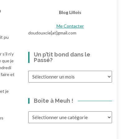
u
Blog Lillois
Me Contacter
doudouxcie[at]gmail.com
it pu
s’il n’y
Un p’tit bond dans le
Passé?
e que je
ndredi
Un
faire et
p’tit
bond
et je
dans
Boite à Meuh !
le
Passé?
Boite
es
à
Meuh
!