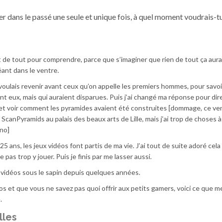
ager dans le passé une seule et unique fois, à quel moment voudrais-t
de tout pour comprendre, parce que s’imaginer que rien de tout ça aura
éant dans le ventre.
oulais revenir avant ceux qu’on appelle les premiers hommes, pour savoir 
t eux, mais qui auraient disparues. Puis j’ai changé ma réponse pour dir
et voir comment les pyramides avaient été construites [dommage, ce ve
 ScanPyramids au palais des beaux arts de Lille, mais j’ai trop de choses à 
ino]
5 ans, les jeux vidéos font partis de ma vie. J’ai tout de suite adoré cela 
 pas trop y jouer. Puis je finis par me lasser aussi.
ux vidéos sous le sapin depuis quelques années.
s et que vous ne savez pas quoi offrir aux petits gamers, voici ce que m
.
lles