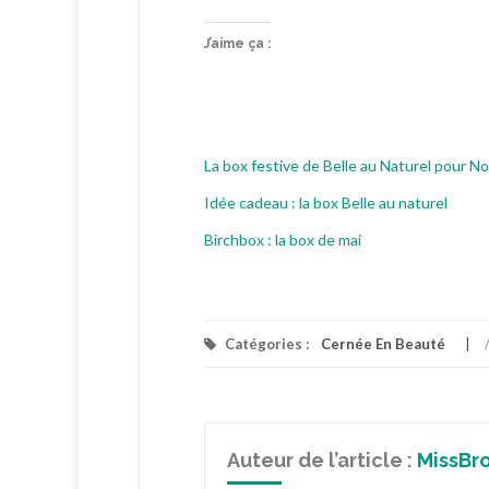
J’aime ça :
La box festive de Belle au Naturel pour Noë
Idée cadeau : la box Belle au naturel
Birchbox : la box de mai
Catégories :
Cernée En Beauté
Auteur de l’article :
MissBr