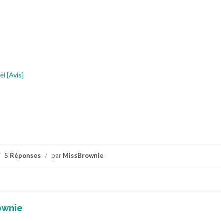
l [Avis]
/
5 Réponses
/
par
MissBrownie
ownie