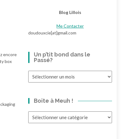
Blog Lillois
Me Contacter
doudouxcie[at]gmail.com
Un p’tit bond dans le
ez encore
Passé?
uty box
Un
p’tit
bond
dans
Boite à Meuh !
le
packaging
Passé?
Boite
à
Meuh
!