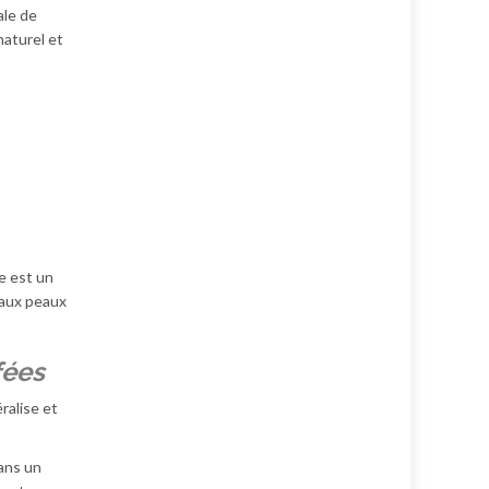
ale de
naturel et
e est un
n aux peaux
fées
ralise et
dans un