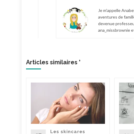
Je m'appelle Anabel
aventures de famill
devenue professeur
ana_missbrownie et
Articles similaires '
de
 boîte
la
bre,
oîte ,
Les skincares