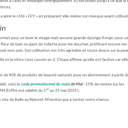
illères à café) et mélangez énergiquement 30 secondes jusqu’à ce que la
rincez.
le a aimé le côté « DIY » en préparant elle-même son masque avant utilisat
in
ormat pour se laver le visage mais aucune grande éponge Konjac pour se 
 fleur de bain ou gant de toilette pour me doucher, préférant encore me 
voir mon avis. Son utilisation est très agréable et toute douce sur la pea
le et la nôtre s’est cassée en 2. Chupa affirme qu’elle est fautive car elle 
lus de 85€ de produits de beauté naturels pour un abonnement à partir d
aît, voici le
code promotionnel du mois
de Mai
: 15% de remise sur les
er
(l’offre est valable du 1
au 31 mai 2019 ).
e site de Belle au Naturel. N’hésitez pas à tenter votre chance.