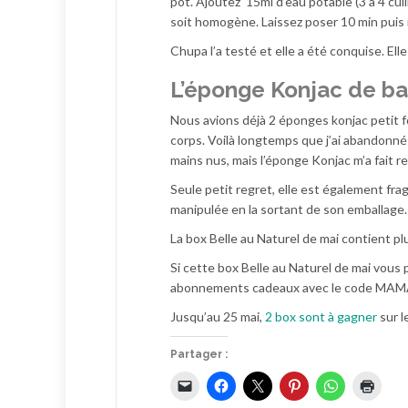
pot. Ajoutez 15ml d’eau potable (3 à 4 cu
soit homogène. Laissez poser 10 min puis 
Chupa l’a testé et elle a été conquise. El
L’éponge Konjac de ba
Nous avions déjà 2 éponges konjac petit f
corps. Voilà longtemps que j’ai abandonné
mains nus, mais l’éponge Konjac m’a fait re
Seule petit regret, elle est également fragi
manipulée en la sortant de son emballage.
La box Belle au Naturel de mai contient p
Si cette box Belle au Naturel de mai vous pl
abonnements cadeaux avec le code MAMAN 
Jusqu’au 25 mai,
2 box sont à gagner
sur l
Partager :