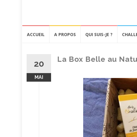
Aller
ACCUEIL
A PROPOS
QUI SUIS-JE ?
CHALL
au
contenu
La Box Belle au Natu
20
MAI