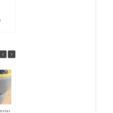
s
s
Ma routine de
09
05
beauté anti-
DÉC
pollution
DÉC
Bien que nous soyons
confinés depuis début
novembre, sur la métropole
nvier