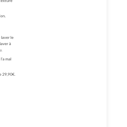
 texture
ion.
laver le
laver à
u.
l’a mal
e 29,90€.