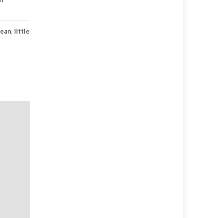
jean
,
little