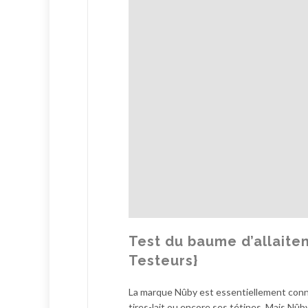
Test du baume d’allaite
Testeurs}
La marque Nûby est essentiellement connu
tires-lait ou encore ses tétines. Mais Nûb