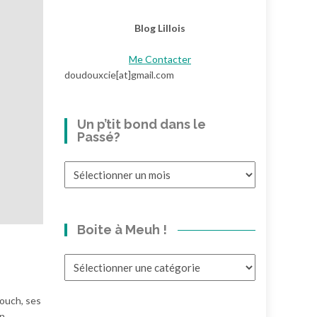
Blog Lillois
Me Contacter
doudouxcie[at]gmail.com
Un p’tit bond dans le
Passé?
Un
p’tit
bond
dans
Boite à Meuh !
le
Passé?
Boite
à
Meuh
ouch, ses
!
in