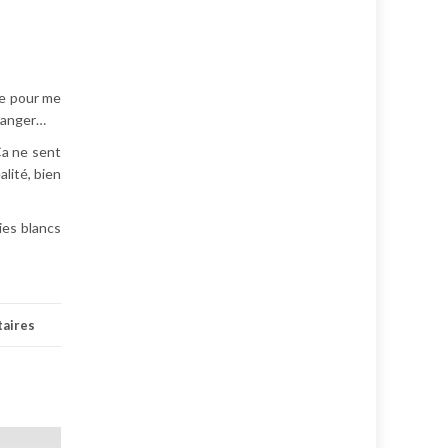
te pour me
changer…
 Ça ne sent
lité, bien
ies blancs
aires