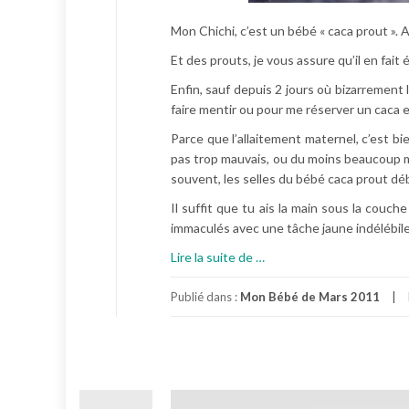
Mon Chichi, c’est un bébé « caca prout ». 
Et des prouts, je vous assure qu’il en fai
Enfin, sauf depuis 2 jours où bizarrement
faire mentir ou pour me réserver un caca e
Parce que l’allaitement maternel, c’est bie
pas trop mauvais, ou du moins beaucoup moi
souvent, les selles du bébé caca prout d
Il suffit que tu ais la main sous la cou
immaculés avec une tâche jaune indélébile, 
à
Lire la suite de
…
p
r
Publié dans :
Mon Bébé de Mars 2011
o
p
o
s
C