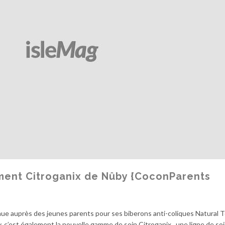
ment Citroganix de Nûby {CoconParents
e auprès des jeunes parents pour ses biberons anti-coliques Natural T
y, c’est également la nouvelle gamme de soin Citroganix , une ligne de so