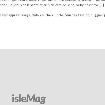
 bébé. Soucieux de la santé et du bien-être de Bébé, Nûby™ a innové […]
é avec
apprentissage
,
ckdo
,
couche-culotte
,
couches
,
fashion
,
huggies
,