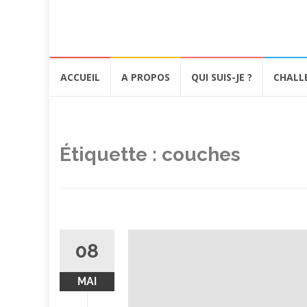
Aller
ACCUEIL
A PROPOS
QUI SUIS-JE ?
CHALL
au
contenu
Étiquette :
couches
08
MAI