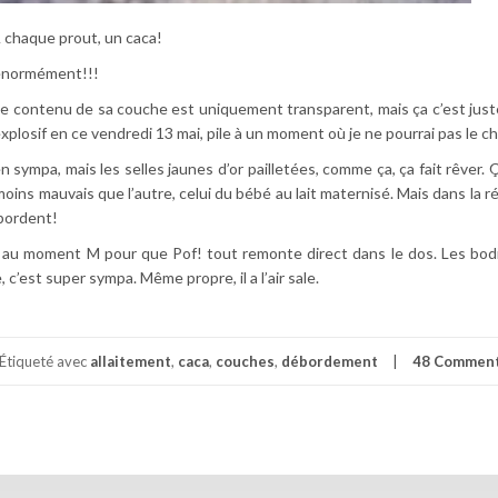
A chaque prout, un caca!
t énormément!!!
 le contenu de sa couche est uniquement transparent, mais ça c’est jus
xplosif en ce vendredi 13 mai, pile à un moment où je ne pourrai pas le 
n sympa, mais les selles jaunes d’or pailletées, comme ça, ça fait rêver.
ns mauvais que l’autre, celui du bébé au lait maternisé. Mais dans la réa
ébordent!
che au moment M pour que Pof! tout remonte direct dans le dos. Les bod
c’est super sympa. Même propre, il a l’air sale.
Étiqueté avec
allaitement
,
caca
,
couches
,
débordement
48 Comment