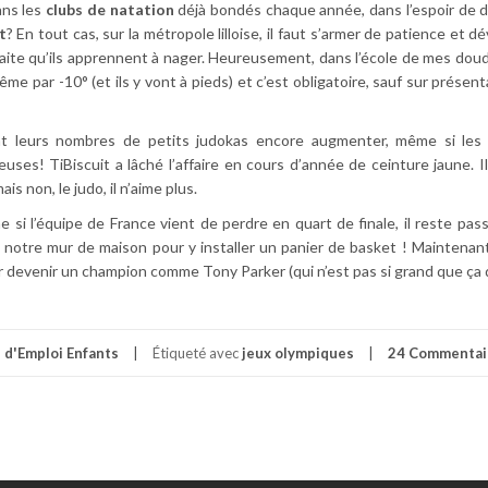
ns les
clubs de natation
déjà bondés chaque année, dans l’espoir de d
t
? En tout cas, sur la métropole lilloise, il faut s’armer de patience et 
aite qu’ils apprennent à nager. Heureusement, dans l’école de mes doud
me par -10° (et ils y vont à pieds) et c’est obligatoire, sauf sur présent
t leurs nombres de petits judokas encore augmenter, même si les 
es! TiBiscuit a lâché l’affaire en cours d’année de ceinture jaune. Il
is non, le judo, il n’aime plus.
si l’équipe de France vient de perdre en quart de finale, il reste pas
 notre mur de maison pour y installer un panier de basket ! Maintenant
 devenir un champion comme Tony Parker (qui n’est pas si grand que ça d’
d'Emploi Enfants
Étiqueté avec
jeux olympiques
24 Commentai