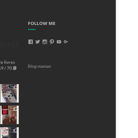
FOLLOW ME
Voir
Voir
Voir
Voir
Voir
Voir
EPAGE
Le
Le
Le
Le
Le
Le
 livres
Profil
Profil
Profil
Profil
Profil
Profil
Blog maman
9 / 70 📘
De
De
De
De
De
De
MissBrownieLeBlog
Missbrownieblog
Missbrownieblog
Missbrownieblog
MissBrownieDoudoux
AnaMissBrownie
Sur
Sur
Sur
Sur
Sur
Sur
Facebook
Twitter
Instagram
Pinterest
YouTube
Google+