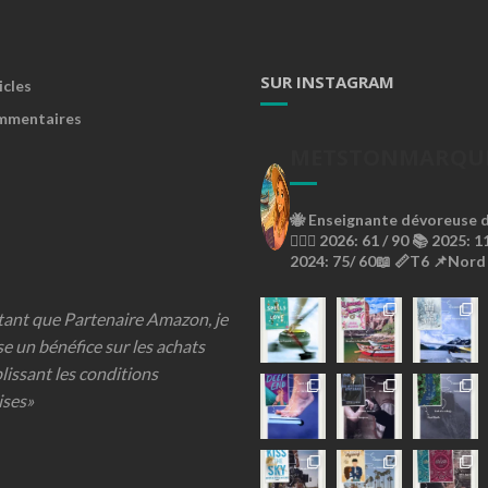
SUR INSTAGRAM
icles
mmentaires
METSTONMARQU
🐝
Enseignante dévoreuse de
🙇🏼‍♀️
2026: 61 / 90 📚
2025: 11
2024: 75/ 60📖
📏T6
📌Nord
 tant que Partenaire Amazon, je
se un bénéfice sur les achats
lissant les conditions
ises»