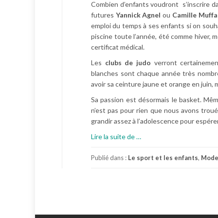
Combien d’enfants voudront s’inscrire da
futures
Yannick Agnel
ou
Camille Muffa
emploi du temps à ses enfants si on souh
piscine toute l’année, été comme hiver, mê
certificat médical.
Les
clubs de judo
verront certainemen
blanches sont chaque année très nombreus
avoir sa ceinture jaune et orange en juin, ma
Sa passion est désormais le basket. Même 
n’est pas pour rien que nous avons troué
grandir assez à l’adolescence pour espérer
à
Lire la suite de
…
p
r
Publié dans :
Le sport et les enfants
,
Mode 
o
p
o
s
L