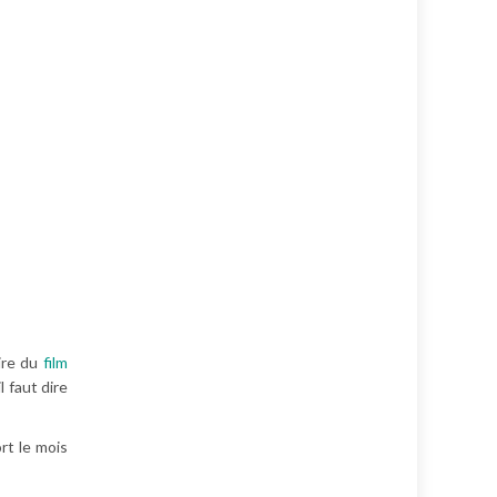
aire du
film
l faut dire
rt le mois