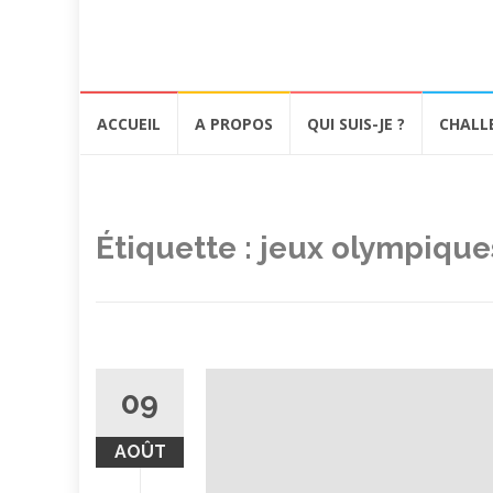
Aller
ACCUEIL
A PROPOS
QUI SUIS-JE ?
CHALL
au
contenu
Étiquette :
jeux olympique
09
AOÛT