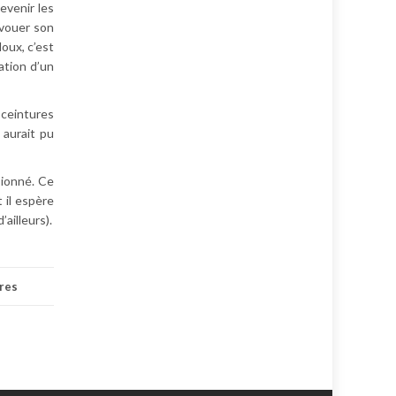
evenir les
dévouer son
oux, c’est
ation d’un
ceintures
 aurait pu
sionné. Ce
 il espère
ailleurs).
res