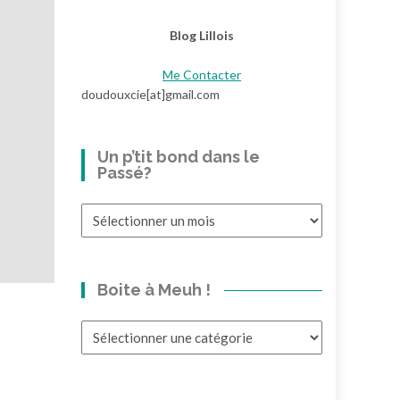
Blog Lillois
Me Contacter
doudouxcie[at]gmail.com
Un p’tit bond dans le
Passé?
Un
p’tit
bond
dans
Boite à Meuh !
le
Passé?
Boite
à
Meuh
!