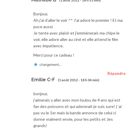
(1 août 2012 - 18 h 31 min)
Bonjour,
Ah j’ai d’aller le voir ^^ J’ai adoré le premier ! Et ma
puce aussi.
Je tente avec plaisir et j’emmènerais ma chipe le
voir, elle adore aller au ciné et elle attend le film
avec impatience.
Merci pour ce cadeau !
chargement…
Répondre
Emilie C-F
(1 août 2012 - 18 h 34 min)
bonjour,
j’aimerais y aller avec mon loulou de 4 ans qui est
fan des poissons et qui adorerait je suis sure! j ‘ai
pas vu le 1er mais la bande annonce de celui ci
donne vraiment envie, pour les petits et ;les
grands!