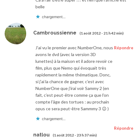
belle
chargement…
Cambroussienne
(1 août 2012 - 21 h 42 min)
J’ai vu le premier avec NumberOne, nous
Répondre
avons le dvd (avec la version 3D
lunettes) à la maison et il adore revoir ce
film, plus que Nemo qui évoquait très
rapidement la même thématique. Donc,
si j’ai la chance de gagner, c’est avec
NumberOne que j’irai voir Sammy 2 (en
fait, c’est peut-être comme ça que l’on
compte l’âge des tortues : au prochain
opus ce sera peut-être Sammmy 3 😉 )
chargement…
Répondre
natlou
(1 août 2012 - 23 h 37 min)