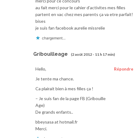
merci pour ce concours
au fait merci pour le cahier d’activites mes filles
partent en vac chez mes parents ça va etre parfait!
bises
je suis fan facebook aurelie missrelie
chargement…
Gribouilleage
(2 août 2012 - 11 h 17 min)
Hello,
Répondre
Je tente ma chance.
Ca plairait bien à mes filles ça !
– Je suis fan de la page FB (Gribouille
Age)
De grands enfants..
bbeysasa at hotmail.fr
Merci.