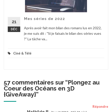
Mes séries de 2022
21
Après avoir fait mon bilan des romans lus en 2022,
DÉC
je me suis dit : "Si je faisais le bilan des séries vues
?" La tâche va...
Ciné & Télé
57 commentaires sur “
Plongez au
Coeur des Océans en 3D
{GiveAway}
”
Répondre
Mathilde B