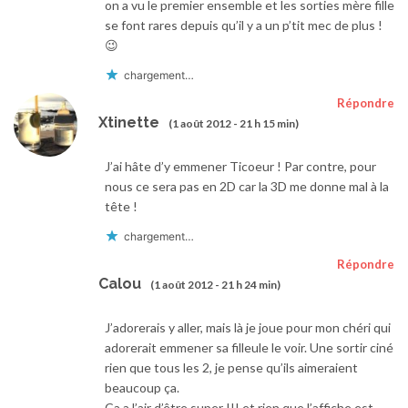
on a vu le premier ensemble et les sorties mère fille
se font rares depuis qu’il y a un p’tit mec de plus !
😉
chargement…
Répondre
Xtinette
(1 août 2012 - 21 h 15 min)
J’ai hâte d’y emmener Ticoeur ! Par contre, pour
nous ce sera pas en 2D car la 3D me donne mal à la
tête !
chargement…
Répondre
Calou
(1 août 2012 - 21 h 24 min)
J’adorerais y aller, mais là je joue pour mon chéri qui
adorerait emmener sa filleule le voir. Une sortir ciné
rien que tous les 2, je pense qu’ils aimeraient
beaucoup ça.
Ca a l’air d’être super !!! et rien que l’affiche est