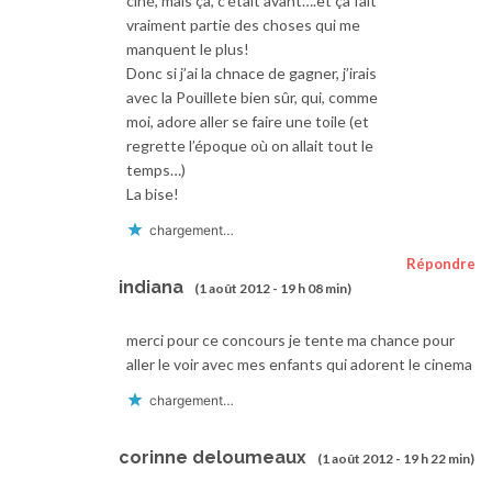
ciné, mais ça, c’était avant….et ça fait
vraiment partie des choses qui me
manquent le plus!
Donc si j’ai la chnace de gagner, j’irais
avec la Pouillete bien sûr, qui, comme
moi, adore aller se faire une toile (et
regrette l’époque où on allait tout le
temps…)
La bise!
chargement…
Répondre
indiana
(1 août 2012 - 19 h 08 min)
merci pour ce concours je tente ma chance pour
aller le voir avec mes enfants qui adorent le cinema
chargement…
corinne deloumeaux
(1 août 2012 - 19 h 22 min)