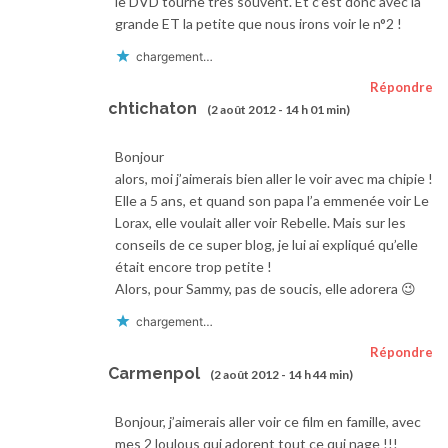
le DVD tourne très souvent. Et c’est donc avec la
grande ET la petite que nous irons voir le n°2 !
chargement…
Répondre
chtichaton
(2 août 2012 - 14 h 01 min)
Bonjour
alors, moi j’aimerais bien aller le voir avec ma chipie !
Elle a 5 ans, et quand son papa l’a emmenée voir Le
Lorax, elle voulait aller voir Rebelle. Mais sur les
conseils de ce super blog, je lui ai expliqué qu’elle
était encore trop petite !
Alors, pour Sammy, pas de soucis, elle adorera 😉
chargement…
Répondre
Carmenpol
(2 août 2012 - 14 h 44 min)
Bonjour, j’aimerais aller voir ce film en famille, avec
mes 2 loulous qui adorent tout ce qui nage !!!