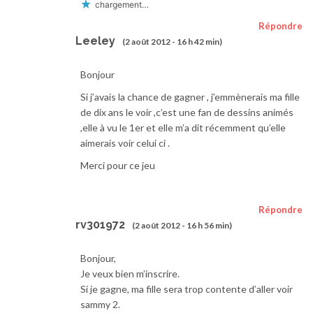
chargement…
Répondre
Leeley
(2 août 2012 - 16 h 42 min)
Bonjour
Si j’avais la chance de gagner , j’emmènerais ma fille
de dix ans le voir ,c’est une fan de dessins animés
,elle à vu le 1er et elle m’a dit récemment qu’elle
aimerais voir celui ci .
Merci pour ce jeu
Répondre
rv301972
(2 août 2012 - 16 h 56 min)
Bonjour,
Je veux bien m’inscrire.
Si je gagne, ma fille sera trop contente d’aller voir
sammy 2.