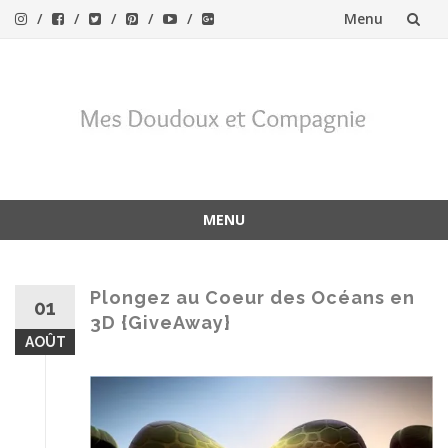
Menu
Aller
au
contenu
MENU
Aller
au
contenu
Plongez au Coeur des Océans en
01
3D {GiveAway}
AOÛT