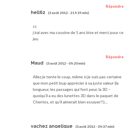
Répondre
hell62
(2 août 2012 - 21 h 35 min)
cc
j irai avec ma cousine de 5 ans bise et merci pour ce
jeu
Répondre
Maud
(3 août 2012 - 0 h 20 min)
Allez je tente le coup, même si je suis pas certaine
que mon petit loup apprécier à sa juste valeur (la
longueur, les passages qui font peur, la 3D –
quoiqu’il a eu des lunettes 3D dans le paquet de
Cherrios, et qu’il aimerait bien essayer!!)…
vachez angelique
(3 août 2012 - 0 h 37 min)