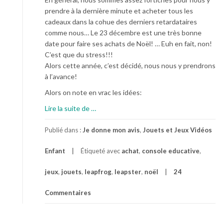
prendre à la dernière minute et acheter tous les
cadeaux dans la cohue des derniers retardataires
comme nous… Le 23 décembre est une très bonne
date pour faire ses achats de Noël! … Euh en fait, non!
C’est que du stress!!!
Alors cette année, c’est décidé, nous nous y prendrons
à l’avance!
Alors on note en vrac les idées:
à
Lire la suite de
…
p
r
Publié dans :
Je donne mon avis
,
Jouets et Jeux Vidéos
o
Enfant
Étiqueté avec
achat
,
console educative
,
p
o
jeux
,
jouets
,
leapfrog
,
leapster
,
noël
24
s
D
Commentaires
é
j
à