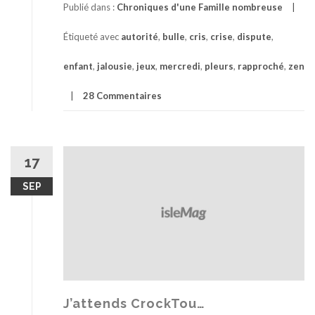
Publié dans :
Chroniques d'une Famille nombreuse
Étiqueté avec
autorité
,
bulle
,
cris
,
crise
,
dispute
,
enfant
,
jalousie
,
jeux
,
mercredi
,
pleurs
,
rapproché
,
zen
28 Commentaires
17
SEP
J’attends CrockTou…