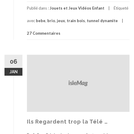
p
r
Publié dans :
Jouets et Jeux Vidéos Enfant
Étiqueté
o
avec
bebe
,
brio
,
jeux
,
train bois
,
tunnel dynamite
p
o
27 Commentaires
s
A
t
t
06
e
n
JAN
t
i
o
n
E
x
p
l
Ils Regardent trop la Télé …
o
s