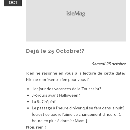
OCT
n
D
s
E
n
F
a
n
Déjà le 25 Octobre!?
T
s
Samedi 25 octobre
…
Rien ne résonne en vous à la lecture de cette date?
Elle ne représente rien pour vous ?
1er jour des vacances de la Toussaint?
J-6 jours avant Halloween?
La St Crépin?
Le passage à l’heure d’hiver qui se fera dans la nuit?
[qu’est ce que je l’aime ce changement d’heure! 1
heure en plus à dormir : Miam!]
Non, rien ?