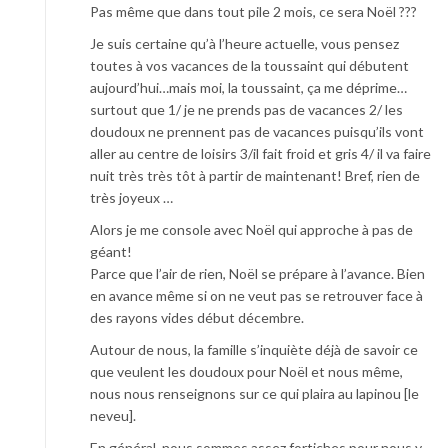
Pas même que dans tout pile 2 mois, ce sera Noël ???
Je suis certaine qu’à l’heure actuelle, vous pensez
toutes à vos vacances de la toussaint qui débutent
aujourd’hui…mais moi, la toussaint, ça me déprime…
surtout que 1/ je ne prends pas de vacances 2/ les
doudoux ne prennent pas de vacances puisqu’ils vont
aller au centre de loisirs 3/il fait froid et gris 4/ il va faire
nuit très très tôt à partir de maintenant! Bref, rien de
très joyeux …
Alors je me console avec Noël qui approche à pas de
géant!
Parce que l’air de rien, Noël se prépare à l’avance. Bien
en avance même si on ne veut pas se retrouver face à
des rayons vides début décembre.
Autour de nous, la famille s’inquiète déjà de savoir ce
que veulent les doudoux pour Noël et nous même,
nous nous renseignons sur ce qui plaira au lapinou [le
neveu].
En général, nous sommes assez fortiches pour nous y