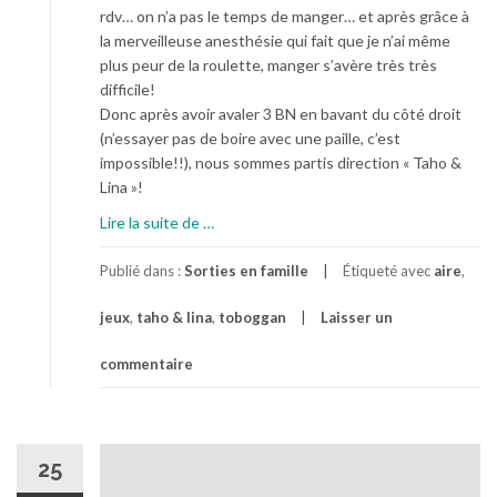
rdv… on n’a pas le temps de manger… et après grâce à
la merveilleuse anesthésie qui fait que je n’ai même
plus peur de la roulette, manger s’avère très très
difficile!
Donc après avoir avaler 3 BN en bavant du côté droit
(n’essayer pas de boire avec une paille, c’est
impossible!!), nous sommes partis direction « Taho &
Lina »!
à
Lire la suite de
…
p
r
Publié dans :
Sorties en famille
Étiqueté avec
aire
,
o
jeux
,
taho & lina
,
toboggan
Laisser un
p
o
commentaire
s
D
e
G
25
r
a