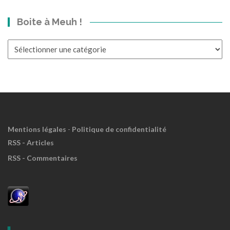
dans
Boite à Meuh !
le
Passé?
Boite
à
Meuh
!
Mentions légales
-
Politique de confidentialité
RSS - Articles
RSS - Commentaires