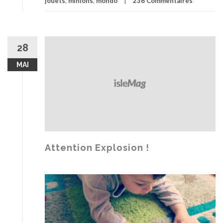
jouets
,
minions
,
mondo
236 Commentaires
28
MAI
Attention Explosion !