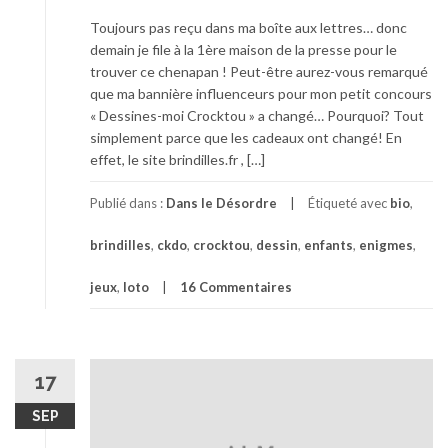
Toujours pas reçu dans ma boîte aux lettres… donc
demain je file à la 1ère maison de la presse pour le
trouver ce chenapan ! Peut-être aurez-vous remarqué
que ma bannière influenceurs pour mon petit concours
« Dessines-moi Crocktou » a changé… Pourquoi? Tout
simplement parce que les cadeaux ont changé! En
effet, le site brindilles.fr , […]
Publié dans :
Dans le Désordre
Étiqueté avec
bio
,
brindilles
,
ckdo
,
crocktou
,
dessin
,
enfants
,
enigmes
,
jeux
,
loto
16 Commentaires
17
SEP