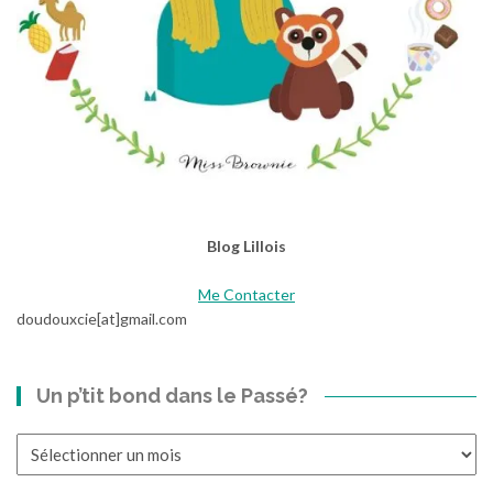
Blog Lillois
Me Contacter
doudouxcie[at]gmail.com
Un p’tit bond dans le Passé?
Un
p’tit
bond