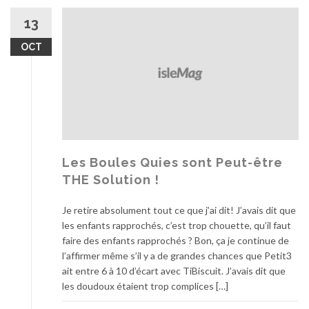
l
13
e
2
OCT
5
O
c
t
o
b
r
e
Les Boules Quies sont Peut-être
!
THE Solution !
?
Je retire absolument tout ce que j’ai dit! J’avais dit que
les enfants rapprochés, c’est trop chouette, qu’il faut
faire des enfants rapprochés ? Bon, ça je continue de
l’affirmer même s’il y a de grandes chances que Petit3
ait entre 6 à 10 d’écart avec TiBiscuit. J’avais dit que
les doudoux étaient trop complices […]