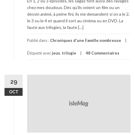
En 1, 2 ou 3 épisodes, les sagas font aussi des ravages
i
chez mes doudoux. Dès qu’ils voient un film ou un
o
dessin animé, à peine fini, ils me demandent si on a le 2,
n
le 3 ou le 4 et quand il sort au cinéma ou en DVD. La
!
faute aux trilogies, la faute […]
Publié dans :
Chroniques d'une Famille nombreuse
Étiqueté avec
jeux
,
trilogie
48 Commentaires
29
OCT