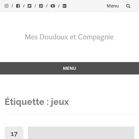
Menu
Aller
au
contenu
MENU
Aller
au
contenu
Étiquette :
jeux
17