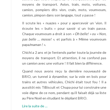
moyens de transport. Avion, train, moto, voitures,
camion, pompiers dits vion, crain, moto, voumvoum,
camion, pimpon dans son langage, tout y passe !
Il scrute les « nuazes » pour y apercevoir un ‘vion. Il
écoute les « buits » pour savoir si un train passe.
Chaque voumvoum a droit à son
« Oh belle! » ou « Non,
pas belle … mosse! »
, et parfois à « Même voumvoum
papa/maman ! ».
Chichi a 2 ans et je l’entends parler toute la journée de
moyens de transport. Et attention, il ne confond pas
un camion avec une voiture ! Il fait bien la différence.
Quand nous avons reçu la dernière nouveauté de
BRIO, un tunnel à dynamiter, sur la voie en bois pour
trains et autres véhicules, Chichi était tout fou ! Il a
aussitôt mis TiBiscuit et Chupa pour lui construire une
voie digne de ce nom, pendant qu’il faisait déjà sa liste
au Père Noël en étudiant le dépliant BRIO.
à
Lire la suite de
…